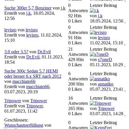
0
Letzter Beitrag
Suche 300er 5,7 Benziner
von
j.k
Antworten
Erstellt von
j.k
,
18.05.2024,
92 Hits
von
j.k
12:56
0 Likes
18.05.2024, 12:56
0
Letzter Beitrag
levisro
von
levisro
Antworten
Erstellt von
levisro
,
11.02.2024,
91 Hits
von
levisro
15:10
0 Likes
11.02.2024, 15:10
21
Letzter Beitrag
3.0 oder 3.5?
von
Dr.Evil
Antworten
Erstellt von
Dr.Evil
,
01.11.2023,
429 Hits
von
s7oneD
18:54
0 Likes
05.11.2023, 10:29
Suche 300c Sedan 5.7 HEMI
6
Letzter Beitrag
oder besser 6.x SRT nach 2012
Antworten
von
macchiato66
200 Hits
von
annatiko
Erstellt von
macchiato66
,
0 Likes
05.07.2023, 23:41
03.07.2023, 20:19
16
Letzter Beitrag
Tripower
von
Tripower
Antworten
Erstellt von
Tripower
,
265 Hits
von
Tripower
01.07.2023, 11:42
0 Likes
03.07.2023, 14:28
Geschlossen:
0
Letzter Beitrag
Wunschautoerfüllung
von
Antworten