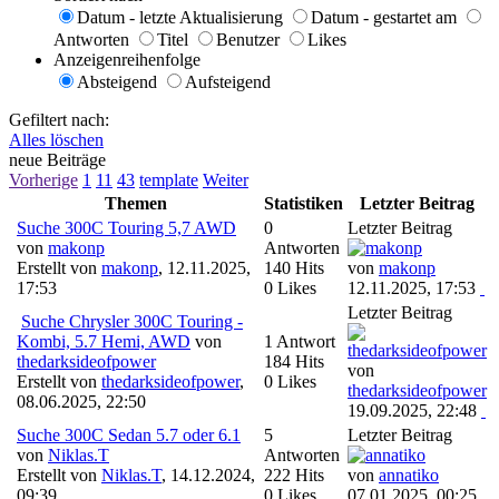
Datum - letzte Aktualisierung
Datum - gestartet am
Antworten
Titel
Benutzer
Likes
Anzeigenreihenfolge
Absteigend
Aufsteigend
Gefiltert nach:
Alles löschen
neue Beiträge
Vorherige
1
11
43
template
Weiter
Themen
Statistiken
Letzter Beitrag
Suche 300C Touring 5,7 AWD
0
Letzter Beitrag
von
makonp
Antworten
Erstellt von
makonp
,
12.11.2025,
140 Hits
von
makonp
17:53
0 Likes
12.11.2025, 17:53
Letzter Beitrag
Suche Chrysler 300C Touring -
Kombi, 5.7 Hemi, AWD
von
1 Antwort
thedarksideofpower
184 Hits
von
Erstellt von
thedarksideofpower
,
0 Likes
thedarksideofpower
08.06.2025, 22:50
19.09.2025, 22:48
Suche 300C Sedan 5.7 oder 6.1
5
Letzter Beitrag
von
Niklas.T
Antworten
Erstellt von
Niklas.T
,
14.12.2024,
222 Hits
von
annatiko
09:39
0 Likes
07.01.2025, 00:25