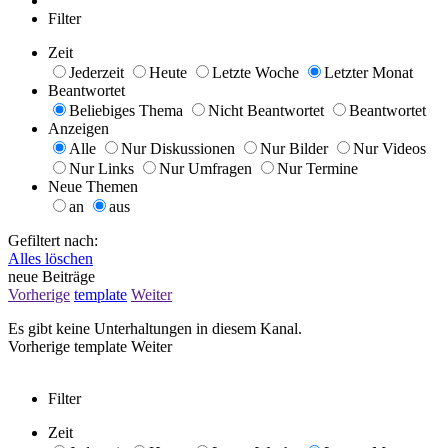
Filter
Zeit
Jederzeit
Heute
Letzte Woche
Letzter Monat
Beantwortet
Beliebiges Thema
Nicht Beantwortet
Beantwortet
Anzeigen
Alle
Nur Diskussionen
Nur Bilder
Nur Videos
Nur Links
Nur Umfragen
Nur Termine
Neue Themen
an
aus
Gefiltert nach:
Alles löschen
neue Beiträge
Vorherige
template
Weiter
Es gibt keine Unterhaltungen in diesem Kanal.
Vorherige
template
Weiter
Filter
Zeit