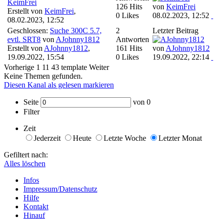
KeimFrei
126 Hits
von
KeimFrei
Erstellt von
KeimFrei
,
0 Likes
08.02.2023, 12:52
08.02.2023, 12:52
Geschlossen:
Suche 300C 5.7,
2
Letzter Beitrag
evtl. SRT8
von
AJohnny1812
Antworten
Erstellt von
AJohnny1812
,
161 Hits
von
AJohnny1812
19.09.2022, 15:54
0 Likes
19.09.2022, 22:14
Vorherige
1
11
43
template
Weiter
Keine Themen gefunden.
Diesen Kanal als gelesen markieren
Seite
von
0
Filter
Zeit
Jederzeit
Heute
Letzte Woche
Letzter Monat
Gefiltert nach:
Alles löschen
Infos
Impressum/Datenschutz
Hilfe
Kontakt
Hinauf