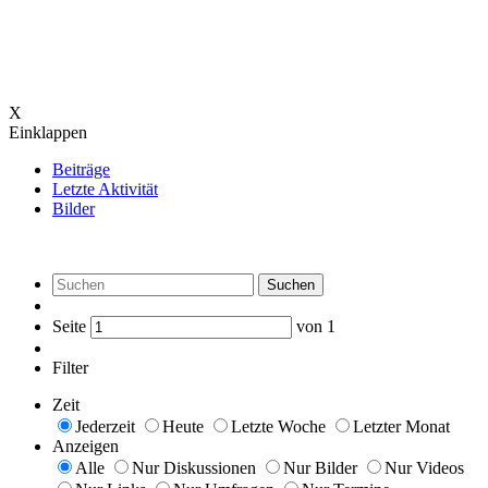
X
Einklappen
Beiträge
Letzte Aktivität
Bilder
Suchen
Seite
von
1
Filter
Zeit
Jederzeit
Heute
Letzte Woche
Letzter Monat
Anzeigen
Alle
Nur Diskussionen
Nur Bilder
Nur Videos