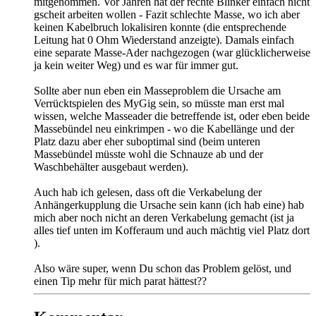
mitgenommen. Vor Jahren hat der rechte Blinker einfach nicht
gscheit arbeiten wollen - Fazit schlechte Masse, wo ich aber
keinen Kabelbruch lokalisiren konnte (die entsprechende
Leitung hat 0 Ohm Wiederstand anzeigte). Damals einfach
eine separate Masse-Ader nachgezogen (war glücklicherweise
ja kein weiter Weg) und es war für immer gut.
Sollte aber nun eben ein Masseproblem die Ursache am
Verrücktspielen des MyGig sein, so müsste man erst mal
wissen, welche Masseader die betreffende ist, oder eben beide
Massebündel neu einkrimpen - wo die Kabellänge und der
Platz dazu aber eher suboptimal sind (beim unteren
Massebündel müsste wohl die Schnauze ab und der
Waschbehälter ausgebaut werden
).
Auch hab ich gelesen, dass oft die Verkabelung der
Anhängerkupplung die Ursache sein kann (ich hab eine) hab
mich aber noch nicht an deren Verkabelung gemacht (ist ja
alles tief unten im Kofferaum und auch mächtig viel Platz dort
).
Also wäre super, wenn Du schon das Problem gelöst, und
einen Tip mehr für mich parat hättest??