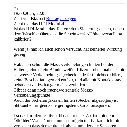
#5
18.09.2025, 22:05
Zitat von
Blaaxri
Beitrag anzeigen
Zieht mal das HDI Modul ab.
Ist das HDI-Modul das Teil vor dem Sicherungskasten, neben
dem Waschbehälter, das die Scheinwerfer-Höhemverstellung
kalibriert?
Wenn ja, hab ich auch schon versucht, hat keinerlei Wirkung
gezeigt.
Hab auch schon die Masseverkabelungen hinten bei der
Batterie, einmal ein Bündel weißer Litzen und einmal eins mit
schwerzer Verkanbelung - gecheckt, alle fest, nichts oxidiert,
keine Beschädigungen erkennbar, und alle mit Kontaktspray
behandelt - alles hat gar nichts verändert.
Gibt es denn noch irgendwo zentrale Masse-
Verkabelungspunkte?
Auch der Sicherungskasten hinten (Stecker abgezogen) ist
blitzsauber, nirgends die geringsten Oxidationsspuren.
Da das Problen relativ bald nach meiner Aktion mit dem
Ölkühler/ V-ausräumen und so aufgetreten ist, kann ich mir
vorstellen dass der zentrale Kabelbaum, der alle Sensoren