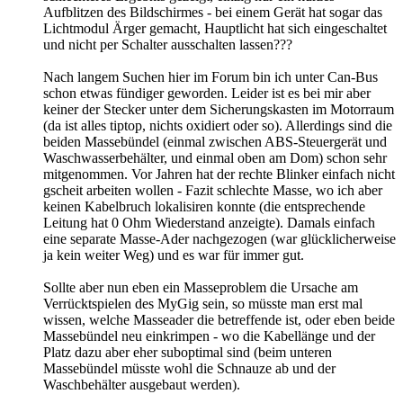
Aufblitzen des Bildschirmes - bei einem Gerät hat sogar das
Lichtmodul Ärger gemacht, Hauptlicht hat sich eingeschaltet
und nicht per Schalter ausschalten lassen???
Nach langem Suchen hier im Forum bin ich unter Can-Bus
schon etwas fündiger geworden. Leider ist es bei mir aber
keiner der Stecker unter dem Sicherungskasten im Motorraum
(da ist alles tiptop, nichts oxidiert oder so). Allerdings sind die
beiden Massebündel (einmal zwischen ABS-Steuergerät und
Waschwasserbehälter, und einmal oben am Dom) schon sehr
mitgenommen. Vor Jahren hat der rechte Blinker einfach nicht
gscheit arbeiten wollen - Fazit schlechte Masse, wo ich aber
keinen Kabelbruch lokalisiren konnte (die entsprechende
Leitung hat 0 Ohm Wiederstand anzeigte). Damals einfach
eine separate Masse-Ader nachgezogen (war glücklicherweise
ja kein weiter Weg) und es war für immer gut.
Sollte aber nun eben ein Masseproblem die Ursache am
Verrücktspielen des MyGig sein, so müsste man erst mal
wissen, welche Masseader die betreffende ist, oder eben beide
Massebündel neu einkrimpen - wo die Kabellänge und der
Platz dazu aber eher suboptimal sind (beim unteren
Massebündel müsste wohl die Schnauze ab und der
Waschbehälter ausgebaut werden
).