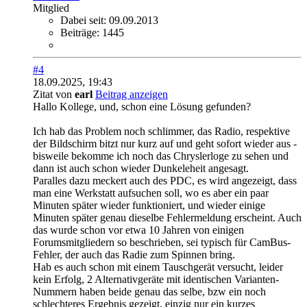
Mitglied
Dabei seit:
09.09.2013
Beiträge:
1445
#4
18.09.2025, 19:43
Zitat von
earl
Beitrag anzeigen
Hallo Kollege, und, schon eine Lösung gefunden?
Ich hab das Problem noch schlimmer, das Radio, respektive
der Bildschirm bitzt nur kurz auf und geht sofort wieder aus -
bisweile bekomme ich noch das Chryslerloge zu sehen und
dann ist auch schon wieder Dunkeleheit angesagt.
Paralles dazu meckert auch des PDC, es wird angezeigt, dass
man eine Werkstatt aufsuchen soll, wo es aber ein paar
Minuten später wieder funktioniert, und wieder einige
Minuten später genau dieselbe Fehlermeldung erscheint. Auch
das wurde schon vor etwa 10 Jahren von einigen
Forumsmitgliedern so beschrieben, sei typisch für CamBus-
Fehler, der auch das Radie zum Spinnen bring.
Hab es auch schon mit einem Tauschgerät versucht, leider
kein Erfolg, 2 Alternativgeräte mit identischen Varianten-
Nummern haben beide genau das selbe, bzw ein noch
schlechteres Ergebnis gezeigt, einzig nur ein kurzes