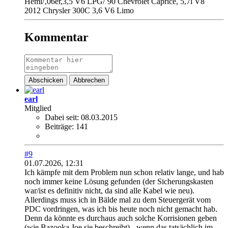
Hemi/‚06er,3,5 V6 LPG/`90 Chevrolet Caprice, 5,7l V8
2012 Chrysler 300C 3,6 V6 Limo
Kommentar
Abschicken
Abbrechen
earl
Mitglied
Dabei seit:
08.03.2015
Beiträge:
141
#9
01.07.2026, 12:31
Ich kämpfe mit dem Problem nun schon relativ lange, und hab
noch immer keine Lösung gefunden (der Sicherungskasten
war/ist es definitiv nicht, da sind alle Kabel wie neu).
Allerdings muss ich in Bälde mal zu dem Steuergerät vom
PDC vordringen, was ich bis heute noch nicht gemacht hab.
Denn da könnte es durchaus auch solche Korrisionen geben
(wie Bazooka Joe sie beschreibt) - wenn das tatsächlich im