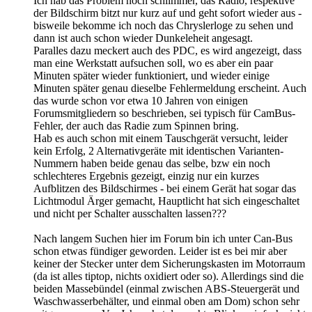
Ich hab das Problem noch schlimmer, das Radio, respektive
der Bildschirm bitzt nur kurz auf und geht sofort wieder aus -
bisweile bekomme ich noch das Chryslerloge zu sehen und
dann ist auch schon wieder Dunkeleheit angesagt.
Paralles dazu meckert auch des PDC, es wird angezeigt, dass
man eine Werkstatt aufsuchen soll, wo es aber ein paar
Minuten später wieder funktioniert, und wieder einige
Minuten später genau dieselbe Fehlermeldung erscheint. Auch
das wurde schon vor etwa 10 Jahren von einigen
Forumsmitgliedern so beschrieben, sei typisch für CamBus-
Fehler, der auch das Radie zum Spinnen bring.
Hab es auch schon mit einem Tauschgerät versucht, leider
kein Erfolg, 2 Alternativgeräte mit identischen Varianten-
Nummern haben beide genau das selbe, bzw ein noch
schlechteres Ergebnis gezeigt, einzig nur ein kurzes
Aufblitzen des Bildschirmes - bei einem Gerät hat sogar das
Lichtmodul Ärger gemacht, Hauptlicht hat sich eingeschaltet
und nicht per Schalter ausschalten lassen???
Nach langem Suchen hier im Forum bin ich unter Can-Bus
schon etwas fündiger geworden. Leider ist es bei mir aber
keiner der Stecker unter dem Sicherungskasten im Motorraum
(da ist alles tiptop, nichts oxidiert oder so). Allerdings sind die
beiden Massebündel (einmal zwischen ABS-Steuergerät und
Waschwasserbehälter, und einmal oben am Dom) schon sehr