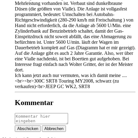
Mehrleistung vorhanden ist. Verbaut sind dunkelbraune
Düsen (die größten von Vialle). Die Anlage ist vollgasfest
programmiert, bedeutet: Umschalten bei Autobahn-
Richtgeschwindigkeit (280-290 km/h mit Freischaltung
) von
Hand nicht erforderlich, da die Anlage ab 5600 U/Min. eine
Zylinderbank auf Benzinbetrieb schaltet, damit der Gas-
Einspritzdruck nicht soweit abfällt, das eine Abmagerung zu
befürchten ist. Unter 5600 U/min. läuft der Wagen im
Dauerbetrieb komplett auf Gas (Diagramm hat er mir gezeigt).
Auf die Anlage gibt es auch 2 Jahre Garantie. Also, wer über
eine Vialle nachdenkt, ist bei Boertien gut aufgehoben. Bei
Interesse fragt einfach nach Wolter Gritter, der ist der Meister
dort.
Ich kann jetzt auch nur vermuten, was ich damit meine ....
<br><br>300C SRT8 Touring MY2008, schwarz (zu
verkaufen)<br>JEEP GC WK2, SRT8
Kommentar
Abschicken
Abbrechen