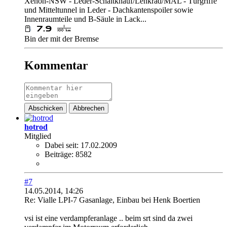
Xenon-NSW - Leder-Schaltknauf/Lenkrad/MAL - Türgriffe
und Mitteltunnel in Leder - Dachkantenspoiler sowie
Innenraumteile und B-Säule in Lack...
Bin der mit der Bremse
Kommentar
Abschicken
Abbrechen
hotrod
Mitglied
Dabei seit:
17.02.2009
Beiträge:
8582
#7
14.05.2014, 14:26
Re: Vialle LPI-7 Gasanlage, Einbau bei Henk Boertien
vsi ist eine verdampferanlage .. beim srt sind da zwei