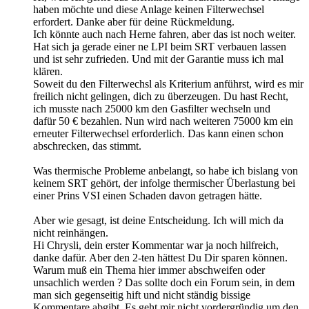
haben möchte und diese Anlage keinen Filterwechsel
erfordert. Danke aber für deine Rückmeldung.
Ich könnte auch nach Herne fahren, aber das ist noch weiter.
Hat sich ja gerade einer ne LPI beim SRT verbauen lassen
und ist sehr zufrieden. Und mit der Garantie muss ich mal
klären.
Soweit du den Filterwechsl als Kriterium anführst, wird es mir
freilich nicht gelingen, dich zu überzeugen. Du hast Recht,
ich musste nach 25000 km den Gasfilter wechseln und
dafür 50 € bezahlen. Nun wird nach weiteren 75000 km ein
erneuter Filterwechsel erforderlich. Das kann einen schon
abschrecken, das stimmt.
Was thermische Probleme anbelangt, so habe ich bislang von
keinem SRT gehört, der infolge thermischer Überlastung bei
einer Prins VSI einen Schaden davon getragen hätte.
Aber wie gesagt, ist deine Entscheidung. Ich will mich da
nicht reinhängen.
Hi Chrysli, dein erster Kommentar war ja noch hilfreich,
danke dafür. Aber den 2-ten hättest Du Dir sparen können.
Warum muß ein Thema hier immer abschweifen oder
unsachlich werden ? Das sollte doch ein Forum sein, in dem
man sich gegenseitig hift und nicht ständig bissige
Kommentare abgibt. Es geht mir nicht vordergründig um den