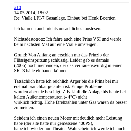
#10
14.05.2014, 18:02
Re: Vialle LPI-7 Gasanlage, Einbau bei Henk Boertien
Ich kann da auch nichts unsachliches rauslesen.
Nichtsdestotrotz: Ich fahre auch eine Prins VSI und werde
beim nächsten Mal auf eine Vialle umsteigen.
Grund: Von Anfang an erschien mir das Prinzip der
Flüssigeinspritzung schlüssig. Leider gab es damals
(2006) noch niemanden, der das vertrauenswürdig in einen
SRT8 hätte einbauen können.
Tatsächlich hatte ich reichlich Ärger bis die Prins bei mir
erstmal brauchbar gelaufen ist. Einige Probleme
wurden aber nie beseitigt. Z.B. läuft die Anlage bis heute bei
kalten Außentemperaturen (- 4°C) nicht
wirklich richtig. Hohe Drehzahlen unter Gas waren da besser
zu meiden.
Seitdem ich einen neuen Motor mit deutlich mehr Leistung
habe (der alte hatte nur gemessene 400PS),
habe ich wieder nur Theater. Wahrscheinlich werde ich auch