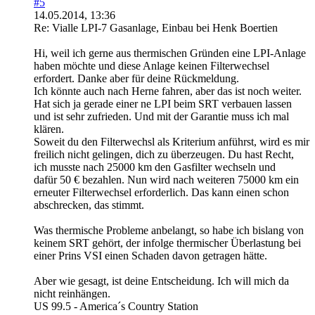
#5
14.05.2014, 13:36
Re: Vialle LPI-7 Gasanlage, Einbau bei Henk Boertien
Hi, weil ich gerne aus thermischen Gründen eine LPI-Anlage
haben möchte und diese Anlage keinen Filterwechsel
erfordert. Danke aber für deine Rückmeldung.
Ich könnte auch nach Herne fahren, aber das ist noch weiter.
Hat sich ja gerade einer ne LPI beim SRT verbauen lassen
und ist sehr zufrieden. Und mit der Garantie muss ich mal
klären.
Soweit du den Filterwechsl als Kriterium anführst, wird es mir
freilich nicht gelingen, dich zu überzeugen. Du hast Recht,
ich musste nach 25000 km den Gasfilter wechseln und
dafür 50 € bezahlen. Nun wird nach weiteren 75000 km ein
erneuter Filterwechsel erforderlich. Das kann einen schon
abschrecken, das stimmt.
Was thermische Probleme anbelangt, so habe ich bislang von
keinem SRT gehört, der infolge thermischer Überlastung bei
einer Prins VSI einen Schaden davon getragen hätte.
Aber wie gesagt, ist deine Entscheidung. Ich will mich da
nicht reinhängen.
US 99.5 - America´s Country Station