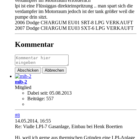
verdampfer im Motorraum erforderlich
lpi ist eine Flüssiggas direkteinspritzung .. man spart sich die
verdampfer im Motorraum jedoch ist der tank größer weil die
pumpe drin sitzt.
2006 Dodge CHARGUM EU01 SRT-8 LPG VERKAUFT
2007 Dodge CHARGUM EU03 SXT-6 LPG VERKAUFT
Kommentar
Abschicken
Abbrechen
mib-2
Mitglied
Dabei seit:
05.08.2013
Beiträge:
557
#8
14.05.2014, 16:55
Re: Vialle LPI-7 Gasanlage, Einbau bei Henk Boertien
Hi, weil ich gerne aus thermischen Gründen eine LPI-Anlage