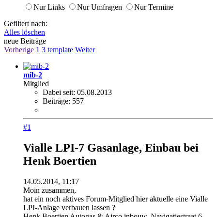
Nur Links
Nur Umfragen
Nur Termine
Gefiltert nach:
Alles löschen
neue Beiträge
Vorherige
1
3
template
Weiter
mib-2
Mitglied
Dabei seit:
05.08.2013
Beiträge:
557
#1
Vialle LPI-7 Gasanlage, Einbau bei
Henk Boertien
14.05.2014, 11:17
Moin zusammen,
hat ein noch aktives Forum-Mitglied hier aktuelle eine Vialle
LPI-Anlage verbauen lassen ?
Henk Boertien Autogas & Airco inbouw, Navigatiestraat 6,