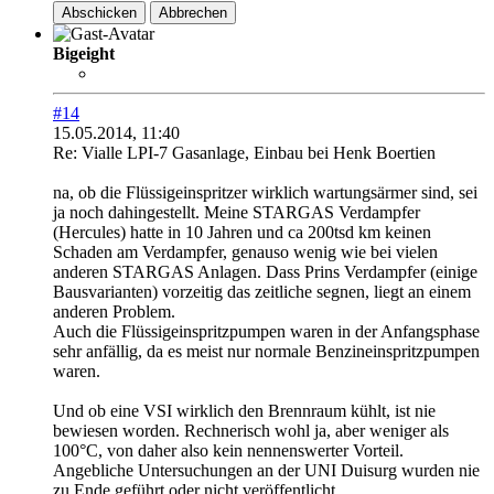
Abschicken
Abbrechen
Bigeight
#14
15.05.2014, 11:40
Re: Vialle LPI-7 Gasanlage, Einbau bei Henk Boertien
na, ob die Flüssigeinspritzer wirklich wartungsärmer sind, sei
ja noch dahingestellt. Meine STARGAS Verdampfer
(Hercules) hatte in 10 Jahren und ca 200tsd km keinen
Schaden am Verdampfer, genauso wenig wie bei vielen
anderen STARGAS Anlagen. Dass Prins Verdampfer (einige
Bausvarianten) vorzeitig das zeitliche segnen, liegt an einem
anderen Problem.
Auch die Flüssigeinspritzpumpen waren in der Anfangsphase
sehr anfällig, da es meist nur normale Benzineinspritzpumpen
waren.
Und ob eine VSI wirklich den Brennraum kühlt, ist nie
bewiesen worden. Rechnerisch wohl ja, aber weniger als
100°C, von daher also kein nennenswerter Vorteil.
Angebliche Untersuchungen an der UNI Duisurg wurden nie
zu Ende geführt oder nicht veröffentlicht.