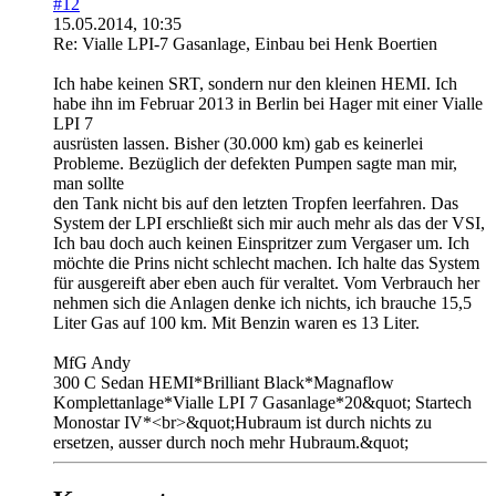
#12
15.05.2014, 10:35
Re: Vialle LPI-7 Gasanlage, Einbau bei Henk Boertien
Ich habe keinen SRT, sondern nur den kleinen HEMI. Ich
habe ihn im Februar 2013 in Berlin bei Hager mit einer Vialle
LPI 7
ausrüsten lassen. Bisher (30.000 km) gab es keinerlei
Probleme. Bezüglich der defekten Pumpen sagte man mir,
man sollte
den Tank nicht bis auf den letzten Tropfen leerfahren. Das
System der LPI erschließt sich mir auch mehr als das der VSI,
Ich bau doch auch keinen Einspritzer zum Vergaser um. Ich
möchte die Prins nicht schlecht machen. Ich halte das System
für ausgereift aber eben auch für veraltet. Vom Verbrauch her
nehmen sich die Anlagen denke ich nichts, ich brauche 15,5
Liter Gas auf 100 km. Mit Benzin waren es 13 Liter.
MfG Andy
300 C Sedan HEMI*Brilliant Black*Magnaflow
Komplettanlage*Vialle LPI 7 Gasanlage*20&quot; Startech
Monostar IV*<br>&quot;Hubraum ist durch nichts zu
ersetzen, ausser durch noch mehr Hubraum.&quot;