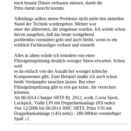
noch braune Düsen verbauen müssen, damit die
Prins damit zurecht kommt.
Allerdings sollten meine Probleme nicht mehr den aktuellen
Stand der Technik wiedergeben. Meiner war
einer der allerersten, die umgebaut wurden. Ich würde schon
davon ausgehen, daß das heute weitgehend
problemlos vonstatten geht und auch bleibt, wenn es ein
wirklich Fachkundiger verbaut und einstellt.
Alles in allem würde ich trotzdem von einer
Flüssigeinspritzung deutlich weniger Stress erwarten. Schon
weil
es da einfach von der Anzahl her weniger kritische
Komponenten gibt. Zum Beispiel mußte ich auch schon
beide Verdampfer tauschen lassen. Bei einer
Flüssigeinspritzung gibt es erst gar keine, die verrecken
könnten.
Ab 06/2014 Charger SRT8 Bj. 2012, weiß, Corsa Sport,
Lockpick, Vialle LPI mit Doppeltankanlage (85l netto)
Von 12/2006 bis 06/2014 300C SRT8, Prins VSI mit
Doppeltankanlange (145l netto) - 280.000km vernünftiger
Spaß ;-)