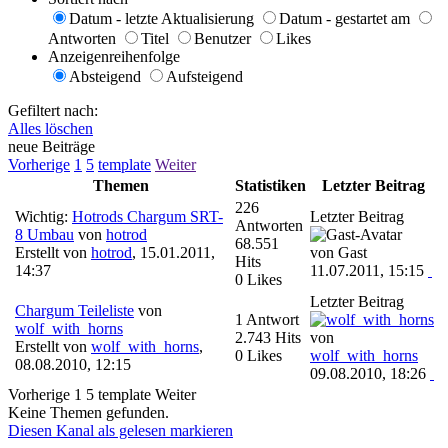
Datum - letzte Aktualisierung
Datum - gestartet am
Antworten
Titel
Benutzer
Likes
Anzeigenreihenfolge
Absteigend
Aufsteigend
Gefiltert nach:
Alles löschen
neue Beiträge
Vorherige
1
5
template
Weiter
Themen
Statistiken
Letzter Beitrag
226
Wichtig:
Hotrods Chargum SRT-
Letzter Beitrag
Antworten
8 Umbau
von
hotrod
68.551
Erstellt von
hotrod
,
15.01.2011,
von Gast
Hits
14:37
11.07.2011, 15:15
0 Likes
Letzter Beitrag
Chargum Teileliste
von
1 Antwort
wolf_with_horns
2.743 Hits
von
Erstellt von
wolf_with_horns
,
0 Likes
wolf_with_horns
08.08.2010, 12:15
09.08.2010, 18:26
Vorherige
1
5
template
Weiter
Keine Themen gefunden.
Diesen Kanal als gelesen markieren