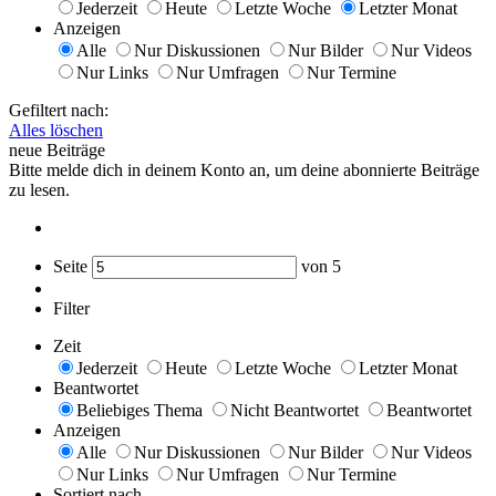
Jederzeit
Heute
Letzte Woche
Letzter Monat
Anzeigen
Alle
Nur Diskussionen
Nur Bilder
Nur Videos
Nur Links
Nur Umfragen
Nur Termine
Gefiltert nach:
Alles löschen
neue Beiträge
Bitte melde dich in deinem Konto an, um deine abonnierte Beiträge
zu lesen.
Seite
von
5
Filter
Zeit
Jederzeit
Heute
Letzte Woche
Letzter Monat
Beantwortet
Beliebiges Thema
Nicht Beantwortet
Beantwortet
Anzeigen
Alle
Nur Diskussionen
Nur Bilder
Nur Videos
Nur Links
Nur Umfragen
Nur Termine
Sortiert nach