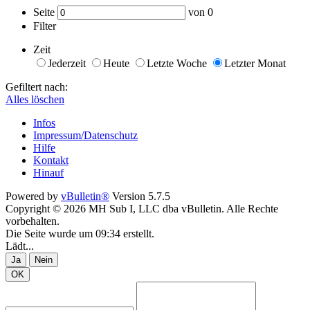
Seite
von
0
Filter
Zeit
Jederzeit
Heute
Letzte Woche
Letzter Monat
Gefiltert nach:
Alles löschen
Infos
Impressum/Datenschutz
Hilfe
Kontakt
Hinauf
Powered by
vBulletin®
Version 5.7.5
Copyright © 2026 MH Sub I, LLC dba vBulletin. Alle Rechte
vorbehalten.
Die Seite wurde um 09:34 erstellt.
Lädt...
Ja
Nein
OK