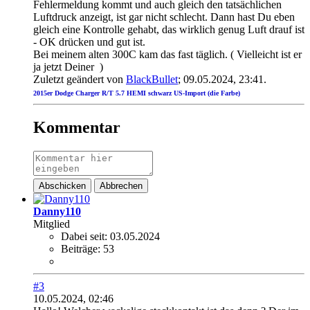
Fehlermeldung kommt und auch gleich den tatsächlichen
Luftdruck anzeigt, ist gar nicht schlecht. Dann hast Du eben
gleich eine Kontrolle gehabt, das wirklich genug Luft drauf ist
- OK drücken und gut ist.
Bei meinem alten 300C kam das fast täglich. ( Vielleicht ist er
ja jetzt Deiner
)
Zuletzt geändert von
BlackBullet
;
09.05.2024, 23:41
.
2015er Dodge Charger R/T 5.7 HEMI schwarz US-Import (die Farbe
)
Kommentar
Abschicken
Abbrechen
Danny110
Mitglied
Dabei seit:
03.05.2024
Beiträge:
53
#3
10.05.2024, 02:46