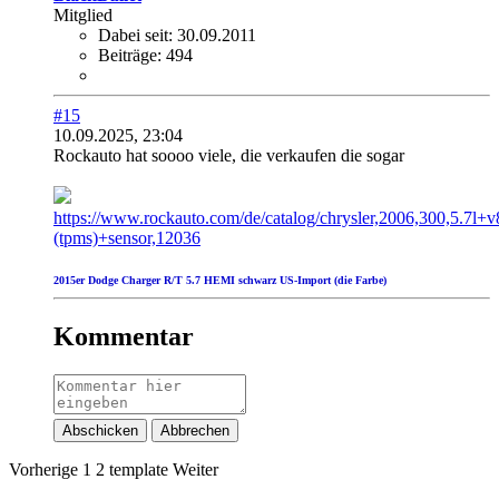
Mitglied
Dabei seit:
30.09.2011
Beiträge:
494
#15
10.09.2025, 23:04
Rockauto hat soooo viele, die verkaufen die sogar
https://www.rockauto.com/de/catalog/chrysler,2006,300,5.7l+
(tpms)+sensor,12036
2015er Dodge Charger R/T 5.7 HEMI schwarz US-Import (die Farbe
)
Kommentar
Abschicken
Abbrechen
Vorherige
1
2
template
Weiter