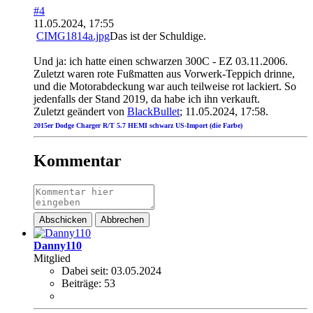
#4
11.05.2024, 17:55
​
CIMG1814a.jpg
Das ist der Schuldige.
Und ja: ich hatte einen schwarzen 300C - EZ 03.11.2006.
Zuletzt waren rote Fußmatten aus Vorwerk-Teppich drinne,
und die Motorabdeckung war auch teilweise rot lackiert. So
jedenfalls der Stand 2019, da habe ich ihn verkauft.
Zuletzt geändert von
BlackBullet
;
11.05.2024, 17:58
.
2015er Dodge Charger R/T 5.7 HEMI schwarz US-Import (die Farbe
)
Kommentar
Abschicken
Abbrechen
Danny110
Mitglied
Dabei seit:
03.05.2024
Beiträge:
53