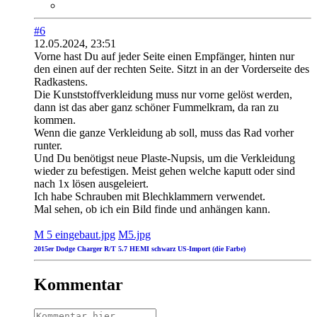
#6
12.05.2024, 23:51
Vorne hast Du auf jeder Seite einen Empfänger, hinten nur
den einen auf der rechten Seite. Sitzt in an der Vorderseite des
Radkastens.
Die Kunststoffverkleidung muss nur vorne gelöst werden,
dann ist das aber ganz schöner Fummelkram, da ran zu
kommen.
Wenn die ganze Verkleidung ab soll, muss das Rad vorher
runter.
Und Du benötigst neue Plaste-Nupsis, um die Verkleidung
wieder zu befestigen. Meist gehen welche kaputt oder sind
nach 1x lösen ausgeleiert.
Ich habe Schrauben mit Blechklammern verwendet.
Mal sehen, ob ich ein Bild finde und anhängen kann.
M 5 eingebaut.jpg
M5.jpg
2015er Dodge Charger R/T 5.7 HEMI schwarz US-Import (die Farbe
)
Kommentar