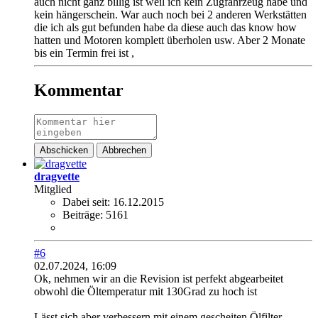
auch nicht ganz billig ist weil ich kein Zugfahrzeug habe und
kein hängerschein. War auch noch bei 2 anderen Werkstätten
die ich als gut befunden habe da diese auch das know how
hatten und Motoren komplett überholen usw. Aber 2 Monate
bis ein Termin frei ist ,
Kommentar
Abschicken
Abbrechen
dragvette
Mitglied
Dabei seit:
16.12.2015
Beiträge:
5161
#6
02.07.2024, 16:09
Ok, nehmen wir an die Revision ist perfekt abgearbeitet
obwohl die Öltemperatur mit 130Grad zu hoch ist
Lässt sich aber verbessern mit einem gescheiten Ölfilter