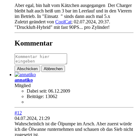
Aber egal, bin halt vom Kätzchen ausgegangen
Der Charger
bleibt halt auch heiß um 3 bar im Leerlauf und in den Vierern
im Betrieb. In "Einsatz
" sinds dann auch mal 5.x
Zuletzt geändert von
CoolCat
;
02.07.2024, 20:37
.
"Druckluft-Hybrid" mit fast 90PS... pro Zylinder!
Kommentar
Abschicken
Abbrechen
annatiko
Mitglied
Dabei seit:
06.12.2009
Beiträge:
13062
#12
04.07.2024, 21:29
Wahrscheinlich ist die Ölpumpe im Arsch. Aber zuerst würde
ich die Ölwanne runternehmen und schauen ob das Sieb nicht
zugesetzt ist.