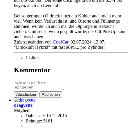
nur 0,6-0,8 bar? Der sollte doch irgendwo um die 3.5-4 bar
liegen, auch im Leerlauf!
Bei so geringem Öldruck nutzt ein Kühler auch nicht mehr
viel. Wenn kein Verlust da ist, und Ölsorte und Füllmenge
stimmen, würde ich auch mal die Ölpumpe in Betracht
ziehen. Und selbst wenn gespült wurde, der Oil-PickUp kann
auch was haben.
Zuletzt geändert von
CoolCat
;
02.07.2024, 13:07
.
"Druckluft-Hybrid" mit fast 90PS... pro Zylinder!
1 Likes
Kommentar
Abschicken
Abbrechen
dragvette
Mitglied
Dabei seit:
16.12.2015
Beiträge:
5161