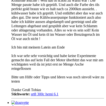
Kontrolle leuchte ! Weil das öl schon zu warm war ! Die
Menge passte habe ich geprüft. Und auch die Farbe des öls
perfekt gold braun wie es halt nach ca 2000km aussieht. .
kühlwasser habe ich geprüft. Und entlüftet aber das war auch
alles gut. Die neue Kühlwasserpumpe funktioniert auch also
habe ich kühler aussen abgedampft und gereinigt und alle
Leitungen abgebaut und gespühlt aber war kein Schlamm
oder ablagerung vorhanden. Alles so wie es sein soll! Kein
Wasser im Öl und kein öl im Wasser oder Benzingeruch im
Öl war auch nicht !
Ich bin mit meinem Latein am Ende
​​​​​​Ich war sehr sehr vorsichtig und habe keine Experimente
gemacht das auf kein Fall der Motor überhitzt das war mir am
wichtigsten weil da ist jetzt erst ne Menge Asche
reingeflossen
Bitte um Hilfe oder Tipps und Ideen was noch sinvoll wäre zu
testen
Danke Gruß Tobias
Stichworte:
srt8 300c hemi 6.1