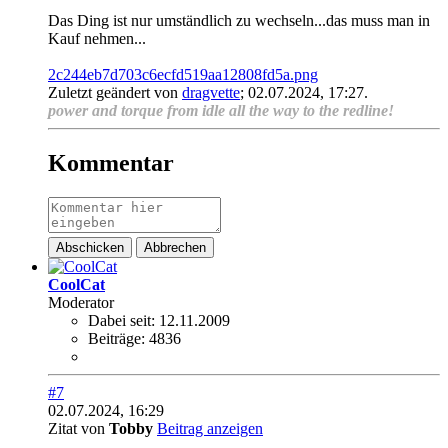
Das Ding ist nur umständlich zu wechseln...das muss man in
Kauf nehmen...
2c244eb7d703c6ecfd519aa12808fd5a.png
Zuletzt geändert von
dragvette
;
02.07.2024, 17:27
.
power and torque from idle all the way to the redline!
Kommentar
Abschicken
Abbrechen
CoolCat
Moderator
Dabei seit:
12.11.2009
Beiträge:
4836
#7
02.07.2024, 16:29
Zitat von
Tobby
Beitrag anzeigen
...