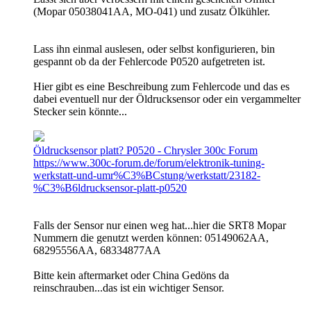
(Mopar 05038041AA, MO-041) und zusatz Ölkühler.
Lass ihn einmal auslesen, oder selbst konfigurieren, bin
gespannt ob da der Fehlercode P0520 aufgetreten ist.
Hier gibt es eine Beschreibung zum Fehlercode und das es
dabei eventuell nur der Öldrucksensor oder ein vergammelter
Stecker sein könnte...
Öldrucksensor platt? P0520 - Chrysler 300c Forum
https://www.300c-forum.de/forum/elektronik-tuning-
werkstatt-und-umr%C3%BCstung/werkstatt/23182-
%C3%B6ldrucksensor-platt-p0520
Falls der Sensor nur einen weg hat...hier die SRT8 Mopar
Nummern die genutzt werden können: 05149062AA,
68295556AA, 68334877AA
Bitte kein aftermarket oder China Gedöns da
reinschrauben...das ist ein wichtiger Sensor.