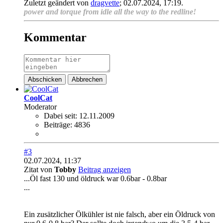
Zuletzt geändert von
dragvette
;
02.07.2024, 17:19
.
power and torque from idle all the way to the redline!
Kommentar
Abschicken
Abbrechen
CoolCat
Moderator
Dabei seit:
12.11.2009
Beiträge:
4836
#3
02.07.2024, 11:37
Zitat von
Tobby
Beitrag anzeigen
...Öl fast 130 und öldruck war 0.6bar - 0.8bar
...
Ein zusätzlicher Ölkühler ist nie falsch, aber ein Öldruck von