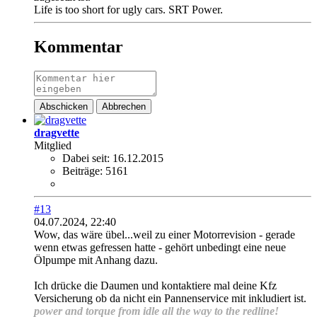
Life is too short for ugly cars. SRT Power.
Kommentar
Abschicken
Abbrechen
dragvette
Mitglied
Dabei seit:
16.12.2015
Beiträge:
5161
#13
04.07.2024, 22:40
Wow, das wäre übel...weil zu einer Motorrevision - gerade
wenn etwas gefressen hatte - gehört unbedingt eine neue
Ölpumpe mit Anhang dazu.
Ich drücke die Daumen und kontaktiere mal deine Kfz
Versicherung ob da nicht ein Pannenservice mit inkludiert ist.
power and torque from idle all the way to the redline!