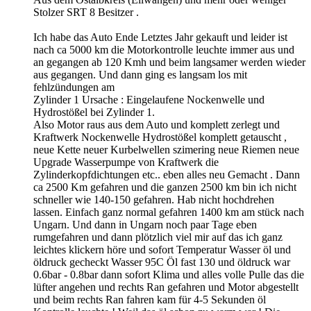
Stolzer SRT 8 Besitzer .
Ich habe das Auto Ende Letztes Jahr gekauft und leider ist
nach ca 5000 km die Motorkontrolle leuchte immer aus und
an gegangen ab 120 Kmh und beim langsamer werden wieder
aus gegangen. Und dann ging es langsam los mit
fehlzündungen am
Zylinder 1 Ursache : Eingelaufene Nockenwelle und
Hydrostößel bei Zylinder 1.
Also Motor raus aus dem Auto und komplett zerlegt und
Kraftwerk Nockenwelle Hydrostößel komplett getauscht ,
neue Kette neuer Kurbelwellen szimering neue Riemen neue
Upgrade Wasserpumpe von Kraftwerk die
Zylinderkopfdichtungen etc.. eben alles neu Gemacht . Dann
ca 2500 Km gefahren und die ganzen 2500 km bin ich nicht
schneller wie 140-150 gefahren. Hab nicht hochdrehen
lassen. Einfach ganz normal gefahren 1400 km am stück nach
Ungarn. Und dann in Ungarn noch paar Tage eben
rumgefahren und dann plötzlich viel mir auf das ich ganz
leichtes klickern höre und sofort Temperatur Wasser öl und
öldruck gecheckt Wasser 95C Öl fast 130 und öldruck war
0.6bar - 0.8bar dann sofort Klima und alles volle Pulle das die
lüfter angehen und rechts Ran gefahren und Motor abgestellt
und beim rechts Ran fahren kam für 4-5 Sekunden öl