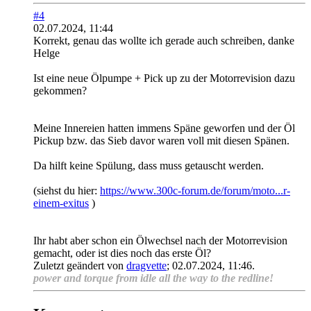
#4
02.07.2024, 11:44
Korrekt, genau das wollte ich gerade auch schreiben, danke
Helge
Ist eine neue Ölpumpe + Pick up zu der Motorrevision dazu
gekommen?
Meine Innereien hatten immens Späne geworfen und der Öl
Pickup bzw. das Sieb davor waren voll mit diesen Spänen.
Da hilft keine Spülung, dass muss getauscht werden.
(siehst du hier:
https://www.300c-forum.de/forum/moto...r-
einem-exitus
)
Ihr habt aber schon ein Ölwechsel nach der Motorrevision
gemacht, oder ist dies noch das erste Öl?
Zuletzt geändert von
dragvette
;
02.07.2024, 11:46
.
power and torque from idle all the way to the redline!