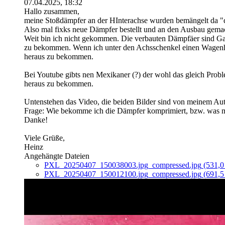
07.04.2025, 18:32
Hallo zusammen,
meine Stoßdämpfer an der HInterachse wurden bemängelt da "de
Also mal fixks neue Dämpfer bestellt und an den Ausbau gemac
Weit bin ich nicht gekommen. Die verbauten Dämpfäer sind Ga
zu bekommen. Wenn ich unter den Achsschenkel einen Wagenheb
heraus zu bekommen.
Bei Youtube gibts nen Mexikaner (?) der wohl das gleich Probl
heraus zu bekommen.
Untenstehen das Video, die beiden Bilder sind von meinem Aut
Frage: Wie bekomme ich die Dämpfer komprimiert, bzw. was
Danke!
Viele Grüße,
Heinz
Angehängte Dateien
PXL_20250407_150038003.jpg_compressed.jpg
(531,0
PXL_20250407_150012100.jpg_compressed.jpg
(691,5