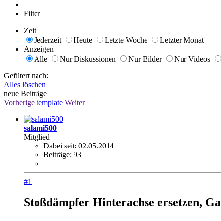
Filter
Zeit
Jederzeit
Heute
Letzte Woche
Letzter Monat
Anzeigen
Alle
Nur Diskussionen
Nur Bilder
Nur Videos
Gefiltert nach:
Alles löschen
neue Beiträge
Vorherige
template
Weiter
salami500
Mitglied
Dabei seit:
02.05.2014
Beiträge:
93
#1
Stoßdämpfer Hinterachse ersetzen, G