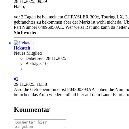
28.11.2025, 09:39
Hallo,
vor 2 Tagen ist bei meinem CHRYSLER 300c, Touring LX, 3,5 l
gebrauchtes zu bekommen aber der Markt ist wohl nicht da. Üb
Part Number 04896850AE. Wer weiss Rat und kann da helfen? 
Stichworte:
-
Hekateh
Neues Mitglied
Dabei seit:
28.11.2025
Beiträge:
10
#2
29.11.2025, 16:38
Also die Getriebenummer ist P04800393AA - oben die Nummer is
brauchen das Auto wieder laufend hier auf dem Land. Fährt aber
Kommentar