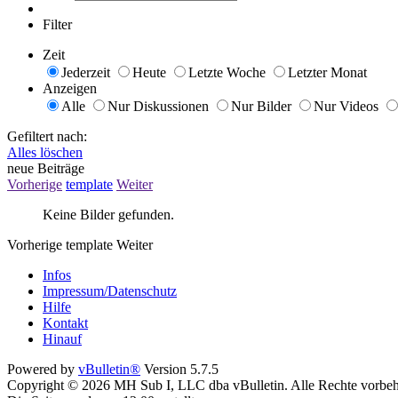
Filter
Zeit
Jederzeit
Heute
Letzte Woche
Letzter Monat
Anzeigen
Alle
Nur Diskussionen
Nur Bilder
Nur Videos
Gefiltert nach:
Alles löschen
neue Beiträge
Vorherige
template
Weiter
Keine Bilder gefunden.
Vorherige
template
Weiter
Infos
Impressum/Datenschutz
Hilfe
Kontakt
Hinauf
Powered by
vBulletin®
Version 5.7.5
Copyright © 2026 MH Sub I, LLC dba vBulletin. Alle Rechte vorbeh