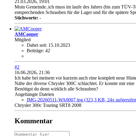
21.03.2026, 19:01
Moin Gemeinde..ich muss im laufe des Jahres (bis zum TÜV-Te
entsprechenden Schrauben für die Lager und für die spätere Spu
Stichworte:
-
AMCooper
Mitglied
Dabei seit:
15.10.2023
Beiträge:
42
#2
16.06.2026, 21:36
Ich habe bei meinem vor kurzem auch eine komplett neue Hinter
Nähe der diverse Chrysler 300C schlachtet. Er konnte mir eine S
Benötigst du denn wirklich alle Schrauben?
Angehängte Dateien
IMG-20260511-WA0007.jpg
(323,3 KB, 24x aufgerufen
Chrysler 300c Touring SRT8 2008
Kommentar