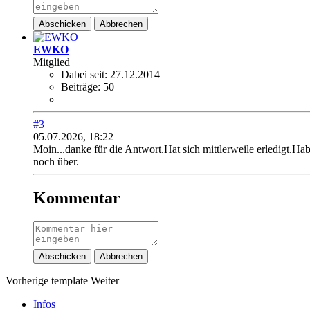
Abschicken
Abbrechen
EWKO
Mitglied
Dabei seit:
27.12.2014
Beiträge:
50
#3
05.07.2026, 18:22
Moin...danke für die Antwort.Hat sich mittlerweile erledigt.
noch über.
Kommentar
Abschicken
Abbrechen
Vorherige
template
Weiter
Infos