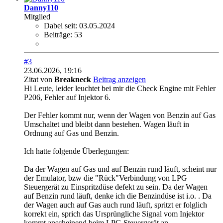
Danny110
Mitglied
Dabei seit:
03.05.2024
Beiträge:
53
#3
23.06.2026, 19:16
Zitat von
Breakneck
Beitrag anzeigen
Hi Leute, leider leuchtet bei mir die Check Engine mit Fehler
P206, Fehler auf Injektor 6.
Der Fehler kommt nur, wenn der Wagen von Benzin auf Gas
Umschaltet und bleibt dann bestehen. Wagen läuft in
Ordnung auf Gas und Benzin.
Ich hatte folgende Überlegungen:
Da der Wagen auf Gas und auf Benzin rund läuft, scheint nur
der Emulator, bzw die "Rück"Verbindung von LPG
Steuergerät zu Einspritzdüse defekt zu sein. Da der Wagen
auf Benzin rund läuft, denke ich die Benzindüse ist i.o. . Da
der Wagen auch auf Gas auch rund läuft, spritzt er folglich
korrekt ein, sprich das Ursprüngliche Signal vom Injektor
kommt anscheinend beim LPG Steuergerät an.