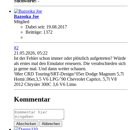
Stichworte:
-
Bazooka Joe
Mitglied
Dabei seit:
19.08.2017
Beiträge:
1372
#2
21.05.2026, 05:22
Ist der Fehler schon immer oder plötzlich aufgetreten? Würde
als erstes mal den Emulator erneuern. Die verabschieden sich
ja gerne mal. Und dann weiter schauen.
'08er CRD Touring/SRT-Design/‘05er Dodge Magnum 5,7l
Hemi/‚06er,3,5 V6 LPG/`90 Chevrolet Caprice, 5,7l V8
2012 Chrysler 300C 3,6 V6 Limo
Kommentar
Abschicken
Abbrechen