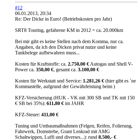
#12
06.01.2013, 20:34
Re: Der Dicke in Euro! (Betriebskosten pro Jahr)
SRT8 Touring, gefahrene KM in 2012 = ca. 20.000km
Bei mir gibt es keine Stellen nach dem Komma, nur ca.
Angaben, da ich den Dicken privat nutze und keine
Tankbelege aufbewahren muss...
Kosten für Kraftstoffe: ca.
2.750,00 €
Autogas und Shell V-
Power ca.
350,00 €
, gesamt ca.
3.100,00 €
Kosten für Werkstatt und Service:
1.281,26 €
(hier gibt es `ne
Kommastelle, aufgrund der Gewährleistung beim
)
KFZ-Versicherung (HUK - VK mit 300 SB und TK mit 150
€ SB bei 35%):
611,80 €
im JAHR
KFZ-Steuer:
411,00 €
Tuning und Umbaumaßnahmen (Felgen, Reifen, Folierung,
Fahrwerk, Domstrebe, Grant Lenkrad mit AMG
Schaltwippen, Luffi und diverses...): rund
8.500,- €