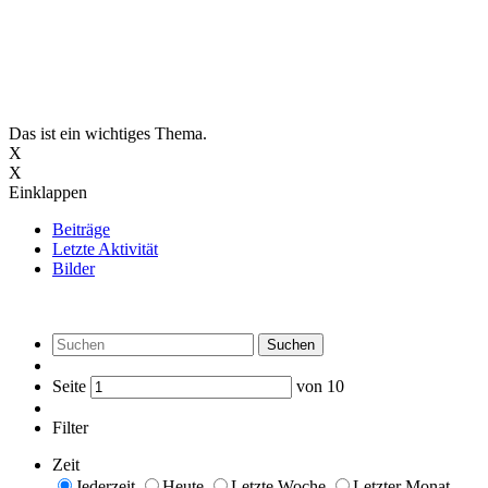
Das ist ein wichtiges Thema.
X
X
Einklappen
Beiträge
Letzte Aktivität
Bilder
Suchen
Seite
von
10
Filter
Zeit
Jederzeit
Heute
Letzte Woche
Letzter Monat