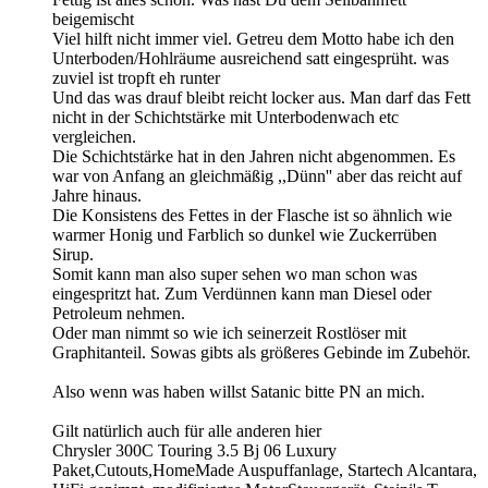
beigemischt
Viel hilft nicht immer viel. Getreu dem Motto habe ich den
Unterboden/Hohlräume ausreichend satt eingesprüht. was
zuviel ist tropft eh runter
Und das was drauf bleibt reicht locker aus. Man darf das Fett
nicht in der Schichtstärke mit Unterbodenwach etc
vergleichen.
Die Schichtstärke hat in den Jahren nicht abgenommen. Es
war von Anfang an gleichmäßig ,,Dünn'' aber das reicht auf
Jahre hinaus.
Die Konsistens des Fettes in der Flasche ist so ähnlich wie
warmer Honig und Farblich so dunkel wie Zuckerrüben
Sirup.
Somit kann man also super sehen wo man schon was
eingespritzt hat. Zum Verdünnen kann man Diesel oder
Petroleum nehmen.
Oder man nimmt so wie ich seinerzeit Rostlöser mit
Graphitanteil. Sowas gibts als größeres Gebinde im Zubehör.
Also wenn was haben willst Satanic bitte PN an mich.
Gilt natürlich auch für alle anderen hier
Chrysler 300C Touring 3.5 Bj 06 Luxury
Paket,Cutouts,HomeMade Auspuffanlage, Startech Alcantara,