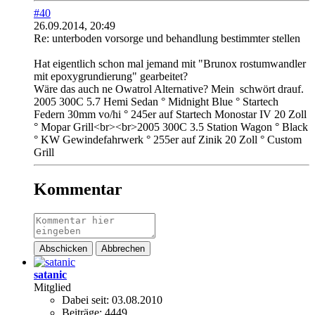
#40
26.09.2014, 20:49
Re: unterboden vorsorge und behandlung bestimmter stellen
Hat eigentlich schon mal jemand mit "Brunox rostumwandler
mit epoxygrundierung" gearbeitet?
Wäre das auch ne Owatrol Alternative? Mein
schwört drauf.
2005 300C 5.7 Hemi Sedan ° Midnight Blue ° Startech
Federn 30mm vo/hi ° 245er auf Startech Monostar IV 20 Zoll
° Mopar Grill<br><br>2005 300C 3.5 Station Wagon ° Black
° KW Gewindefahrwerk ° 255er auf Zinik 20 Zoll ° Custom
Grill
Kommentar
Abschicken
Abbrechen
satanic
Mitglied
Dabei seit:
03.08.2010
Beiträge:
4449