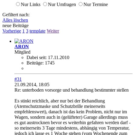
Nur Links
Nur Umfragen
Nur Termine
Gefiltert nach:
Alles löschen
neue Beiträge
Vorherige
1
3
template
Weiter
ARON
Mitglied
Dabei seit:
17.11.2010
Beiträge:
1745
#31
21.09.2014, 18:05
Re: unterboden vorsorge und behandlung bestimmter stellen
Es stinkt reichlich, aber nur bei der Behandlung
(Atemschutzmaske und Schutzbrille meinerseits
empfehlenswert), danach ist das kein Problem, nicht nur im
Wagen, sondern auch in (gelüfteter) Garage allerdings muss
es gut austrocknen bevor es weiterhin gefahren werden darf -
so meinerseits 3 Tage mindestens, abhängig von Temperatur,
jedoch ich lasse es 1 Woche stehen (vom Wochenende zum