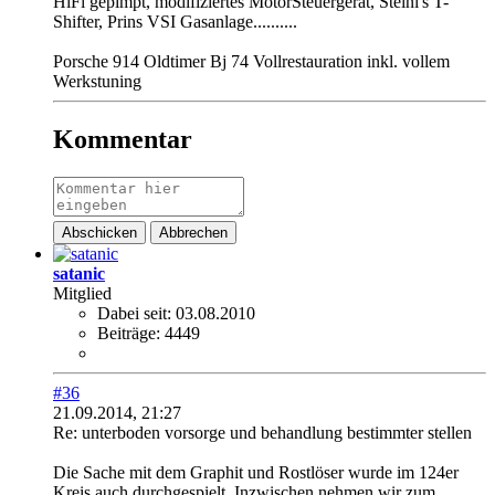
HiFi gepimpt, modifiziertes MotorSteuergerät, Steini's T-
Shifter, Prins VSI Gasanlage..........
Porsche 914 Oldtimer Bj 74 Vollrestauration inkl. vollem
Werkstuning
Kommentar
Abschicken
Abbrechen
satanic
Mitglied
Dabei seit:
03.08.2010
Beiträge:
4449
#36
21.09.2014, 21:27
Re: unterboden vorsorge und behandlung bestimmter stellen
Die Sache mit dem Graphit und Rostlöser wurde im 124er
Kreis auch durchgespielt. Inzwischen nehmen wir zum