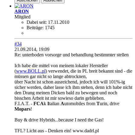
Abschicken
Abbrechen
ARON
Mitglied
Dabei seit:
17.11.2010
Beiträge:
1745
#34
21.09.2014, 19:09
Re: unterboden vorsorge und behandlung bestimmter stellen
Ich habe die mittel von meinem lokaler Hersteller
(
www.BOLL.pl
) verwendet, die in PL breit bekannt sind - die
müssen gar nicht so lange abtrocknen,
über Nacht ist schon ausreichend, jedoch ich will 101%-ig
sicher werden, daher lasse ich ihm stehen, denn ich habe nicht
den Drang meinen Dicken bald zu bewegen und noch
bisschen Arbeit ist mir sowieso darin geblieben.
F.I.A.T. -
FCA
k
I
talian
A
utomobiles from
T
urin, drive
Mopars
!
Buy & drive Hybrids...because I need the Gas!
TFL? Licht aus - Denken ein! www.dadrl.pl