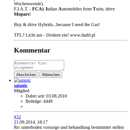
Wochenwende).
F.I.A.T. -
FCA
k
I
talian
A
utomobiles from
T
urin, drive
Mopars
!
Buy & drive Hybrids...because I need the Gas!
TFL? Licht aus - Denken ein! www.dadrl.pl
Kommentar
Abschicken
Abbrechen
satanic
Mitglied
Dabei seit:
03.08.2010
Beiträge:
4449
#32
21.09.2014, 18:17
Re: unterboden vorsorge und behandlung bestimmter stellen