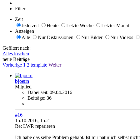
Filter
Zeit
Jederzeit
Heute
Letzte Woche
Letzter Monat
Anzeigen
Alle
Nur Diskussionen
Nur Bilder
Nur Videos
Gefiltert nach:
Alles löschen
neue Beiträge
Vorherige
1
2
template
Weiter
bjoern
Mitglied
Dabei seit:
09.04.2016
Beiträge:
36
#16
15.10.2016, 15:21
Re: LWR reparieren
Ich habe das selbe Problem gehabt. Ist mir natürlich selbst nic