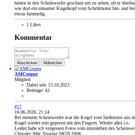
hinten in den Scheinwerfer geschaut um zu sehen, ob er überha
wie dort ein einsamer Kugelkopf vom Schrittmotor hin- und he
etwas fummelig.
1 Likes
Kommentar
Abschicken
Abbrechen
AMCooper
Mitglied
Dabei seit:
15.10.2023
Beiträge:
42
#17
16.06.2026, 21:24
Bei meinem Scheinwerfer war die Kugel vom Stellmotor aus der 
Kugel wieder rein gepresst mit den Fingern. Wieder alles i.o.
Leider habe ich vergessen Fotos vom innenleben des Scheinwe
Chrysler 300c Touring SRT8 2008