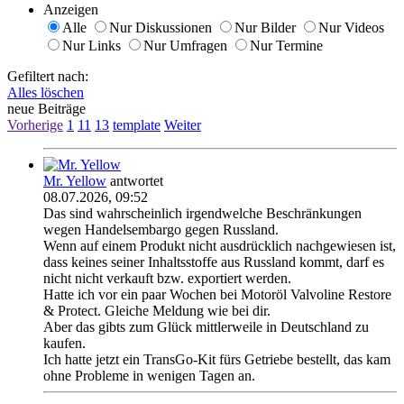
Anzeigen
Alle
Nur Diskussionen
Nur Bilder
Nur Videos
Nur Links
Nur Umfragen
Nur Termine
Gefiltert nach:
Alles löschen
neue Beiträge
Vorherige
1
11
13
template
Weiter
Mr. Yellow
antwortet
08.07.2026, 09:52
Das sind wahrscheinlich irgendwelche Beschränkungen
wegen Handelsembargo gegen Russland.
Wenn auf einem Produkt nicht ausdrücklich nachgewiesen ist,
dass keines seiner Inhaltsstoffe aus Russland kommt, darf es
nicht nicht verkauft bzw. exportiert werden.
Hatte ich vor ein paar Wochen bei Motoröl Valvoline Restore
& Protect. Gleiche Meldung wie bei dir.
Aber das gibts zum Glück mittlerweile in Deutschland zu
kaufen.
Ich hatte jetzt ein TransGo-Kit fürs Getriebe bestellt, das kam
ohne Probleme in wenigen Tagen an.