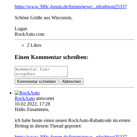
https://www.300c-forum.de/forum/gewe...nfos#post25337
Schöne Grüße aus Wisconsin,
Logan
RockAuto.com
2 Likes
Einen Kommentar schreiben:
Kommentar schreiben
Abbrechen
RockAuto
antwortet
10.02.2022, 17:28
Hallo Zusammen,
ich habe heute einen neuen RockAuto-Rabattcode im ersten
Beitrag in diesem Thread gepostet:
https://www.300c-forum.de/forum/gewe...nfos#post25337