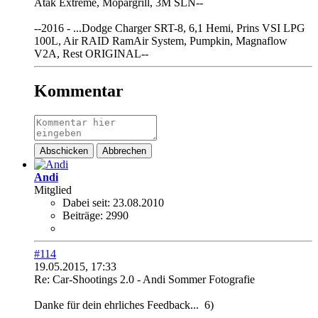
Atak Extreme, Mopargrill, 3M SLN--
--2016 - ...Dodge Charger SRT-8, 6,1 Hemi, Prins VSI LPG
100L, Air RAID RamAir System, Pumpkin, Magnaflow
V2A, Rest ORIGINAL--
Kommentar
Abschicken
Abbrechen
Andi
Mitglied
Dabei seit:
23.08.2010
Beiträge:
2990
#114
19.05.2015, 17:33
Re: Car-Shootings 2.0 - Andi Sommer Fotografie
Danke für dein ehrliches Feedback...
6)