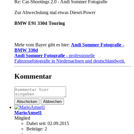
Re: Car-Shootings 2.0 - Andi Sommer Fotografie
Zur Abwechslung mal etwas Diesel-Power
BMW E91 330d Touring
Mehr vom Bayer gibt es hier:
Andi Sommer Fotografie -
BMW 330d
Andi Sommer Fotografie
- professionelle
Fahrzeugfotografie in Niedersachsen und deutschlandweit.
Kommentar
Abschicken
Abbrechen
MarioAmsel1
Mitglied
Dabei seit:
02.09.2015
Beiträge:
2