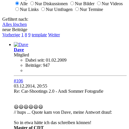
Alle
Nur Diskussionen
Nur Bilder
Nur Videos
Nur Links
Nur Umfragen
Nur Termine
Gefiltert nach:
Alles löschen
neue Beiträge
Vorherige
1
8
9
template
Weiter
Dave
Mitglied
Dabei seit:
01.02.2009
Beiträge:
947
#106
03.12.2014, 20:55
Re: Car-Shootings 2.0 - Andi Sommer Fotografie
😃😃😃😃😃😃
// hups ... Quote kam von Dave, meine Antwort drauf:
So in etwa hätte ich das schreiben können!
Master of CDT