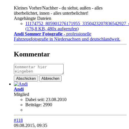
Kleines Vorher/Nachher - du siehst, außen - alles
überbelichtet, innen - alles unterbelichtet!
Angehängte Dateien
11174752_805901276171955_3350423207836542927_o
(176,8 KB, 480x aufgerufen)
Andi Sommer Fotografie
- professionelle
Fahrzeugfotografie in Niedersachsen und deutschlandweit.
Kommentar
Abschicken
Abbrechen
Andi
Mitglied
Dabei seit:
23.08.2010
Beiträge:
2990
#118
09.08.2015, 09:35