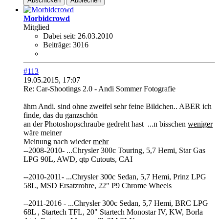
Abschicken
Abbrechen
Morbidcrowd
Mitglied
Dabei seit:
26.03.2010
Beiträge:
3016
#113
19.05.2015, 17:07
Re: Car-Shootings 2.0 - Andi Sommer Fotografie
ähm Andi. sind ohne zweifel sehr feine Bildchen.. ABER ich
finde, das du ganzschön
an der Photoshopschraube gedreht hast
...n bisschen
weniger
wäre meiner
Meinung nach wieder
mehr
--2008-2010- ...Chrysler 300c Touring, 5,7 Hemi, Star Gas
LPG 90L, AWD, qtp Cutouts, CAI
--2010-2011- ...Chrysler 300c Sedan, 5,7 Hemi, Prinz LPG
58L, MSD Ersatzrohre, 22" P9 Chrome Wheels
--2011-2016 - ...Chrysler 300c Sedan, 5,7 Hemi, BRC LPG
68L , Startech TFL, 20" Startech Monostar IV, KW, Borla