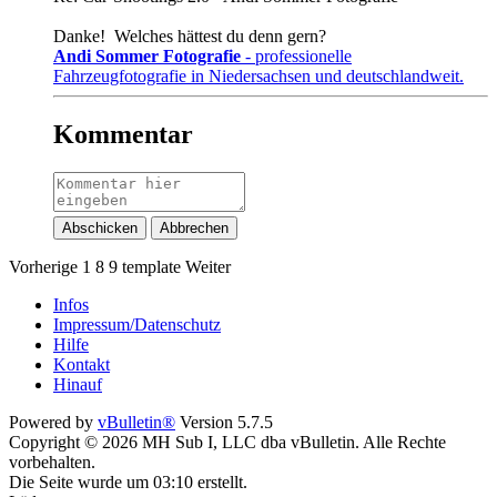
Danke!
Welches hättest du denn gern?
Andi Sommer Fotografie
- professionelle
Fahrzeugfotografie in Niedersachsen und deutschlandweit.
Kommentar
Abschicken
Abbrechen
Vorherige
1
8
9
template
Weiter
Infos
Impressum/Datenschutz
Hilfe
Kontakt
Hinauf
Powered by
vBulletin®
Version 5.7.5
Copyright © 2026 MH Sub I, LLC dba vBulletin. Alle Rechte
vorbehalten.
Die Seite wurde um 03:10 erstellt.