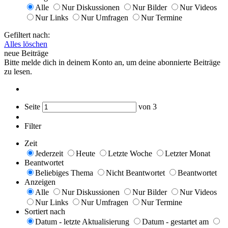
Alle
Nur Diskussionen
Nur Bilder
Nur Videos
Nur Links
Nur Umfragen
Nur Termine
Gefiltert nach:
Alles löschen
neue Beiträge
Bitte melde dich in deinem Konto an, um deine abonnierte Beiträge
zu lesen.
Seite
von
3
Filter
Zeit
Jederzeit
Heute
Letzte Woche
Letzter Monat
Beantwortet
Beliebiges Thema
Nicht Beantwortet
Beantwortet
Anzeigen
Alle
Nur Diskussionen
Nur Bilder
Nur Videos
Nur Links
Nur Umfragen
Nur Termine
Sortiert nach
Datum - letzte Aktualisierung
Datum - gestartet am