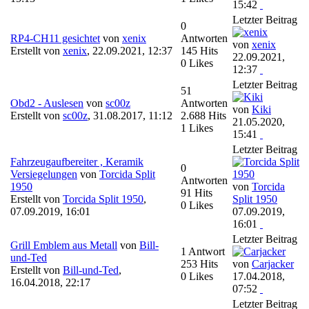
15:42
Letzter Beitrag
0
RP4-CH11 gesichtet
von
xenix
Antworten
von
xenix
Erstellt von
xenix
,
22.09.2021, 12:37
145 Hits
22.09.2021,
0 Likes
12:37
Letzter Beitrag
51
Obd2 - Auslesen
von
sc00z
Antworten
von
Kiki
Erstellt von
sc00z
,
31.08.2017, 11:12
2.688 Hits
21.05.2020,
1 Likes
15:41
Letzter Beitrag
Fahrzeugaufbereiter , Keramik
0
Versiegelungen
von
Torcida Split
Antworten
1950
von
Torcida
91 Hits
Erstellt von
Torcida Split 1950
,
Split 1950
0 Likes
07.09.2019, 16:01
07.09.2019,
16:01
Letzter Beitrag
Grill Emblem aus Metall
von
Bill-
1 Antwort
und-Ted
253 Hits
von
Carjacker
Erstellt von
Bill-und-Ted
,
0 Likes
17.04.2018,
16.04.2018, 22:17
07:52
Letzter Beitrag