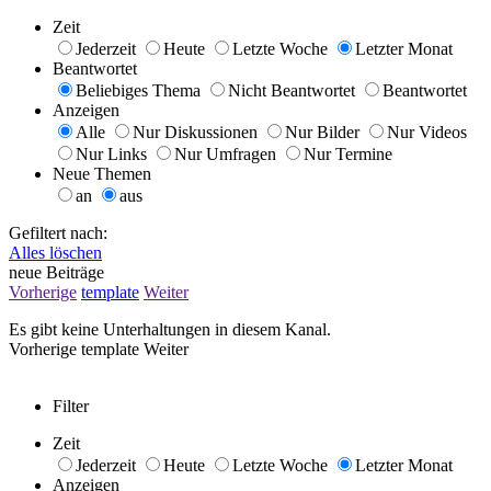
Zeit
Jederzeit
Heute
Letzte Woche
Letzter Monat
Beantwortet
Beliebiges Thema
Nicht Beantwortet
Beantwortet
Anzeigen
Alle
Nur Diskussionen
Nur Bilder
Nur Videos
Nur Links
Nur Umfragen
Nur Termine
Neue Themen
an
aus
Gefiltert nach:
Alles löschen
neue Beiträge
Vorherige
template
Weiter
Es gibt keine Unterhaltungen in diesem Kanal.
Vorherige
template
Weiter
Filter
Zeit
Jederzeit
Heute
Letzte Woche
Letzter Monat
Anzeigen