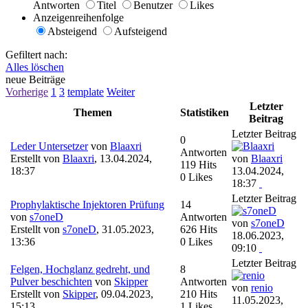
Antworten
Titel
Benutzer
Likes
Anzeigenreihenfolge
Absteigend
Aufsteigend
Gefiltert nach:
Alles löschen
neue Beiträge
Vorherige
1
3
template
Weiter
Letzter
Themen
Statistiken
Beitrag
Letzter Beitrag
0
Leder Untersetzer
von
Blaaxri
Antworten
Erstellt von
Blaaxri
,
13.04.2024,
von
Blaaxri
119 Hits
18:37
13.04.2024,
0 Likes
18:37
Letzter Beitrag
Prophylaktische Injektoren Prüfung
14
von
s7oneD
Antworten
von
s7oneD
Erstellt von
s7oneD
,
31.05.2023,
626 Hits
18.06.2023,
13:36
0 Likes
09:10
Letzter Beitrag
Felgen, Hochglanz gedreht, und
8
Pulver beschichten
von
Skipper
Antworten
von
renio
Erstellt von
Skipper
,
09.04.2023,
210 Hits
11.05.2023,
15:13
1 Likes