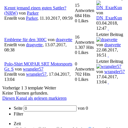
15
Kennt jemand einen guten Sattler?
Antworten
von
(NRW)
von
Parker
684 Hits
DN_ExarKun
Erstellt von
Parker
,
11.10.2017, 09:59
0 Likes
03.04.2018,
12:47
Letzter Beitrag
16
Embleme für den 300C
von
dragvette
Antworten
Erstellt von
dragvette
,
13.07.2017,
von
dragvette
1.307 Hits
08:38
22.08.2017,
0 Likes
16:51
Letzter Beitrag
Polo-Shirt MOPAR SRT Motorsports
0
Gr. S
von
wrangler57
Antworten
von
wrangler57
Erstellt von
wrangler57
,
17.04.2017,
702 Hits
17.04.2017,
13:04
0 Likes
13:04
Vorherige
1
3
template
Weiter
Keine Themen gefunden.
Diesen Kanal als gelesen markieren
Seite
von
0
Filter
Zeit