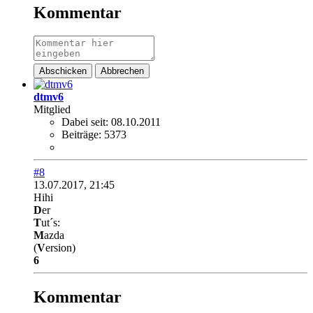
Kommentar
Abschicken
Abbrechen
dtmv6
Mitglied
Dabei seit:
08.10.2011
Beiträge:
5373
#8
13.07.2017, 21:45
Hihi
D
er
T
ut´s:
M
azda
(
V
ersion)
6
Kommentar