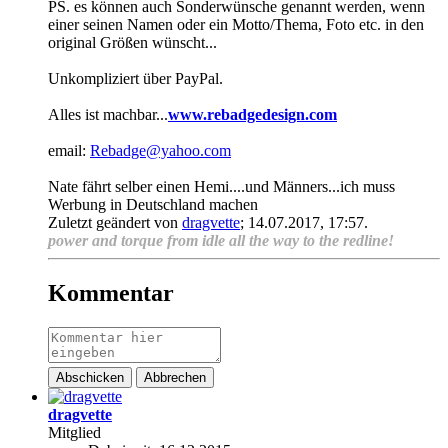
PS. es können auch Sonderwünsche genannt werden, wenn
einer seinen Namen oder ein Motto/Thema, Foto etc. in den
original Größen wünscht...
Unkompliziert über PayPal.
Alles ist machbar...
www.rebadgedesign.com
email:
Rebadge@yahoo.com
Nate fährt selber einen Hemi....und Männers...ich muss
Werbung in Deutschland machen
Zuletzt geändert von
dragvette
;
14.07.2017, 17:57
.
power and torque from idle all the way to the redline!
Kommentar
Abschicken
Abbrechen
dragvette
Mitglied