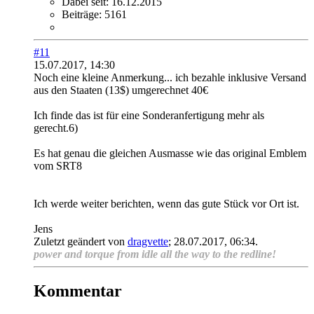
Dabei seit:
16.12.2015
Beiträge:
5161
#11
15.07.2017, 14:30
Noch eine kleine Anmerkung... ich bezahle inklusive Versand
aus den Staaten (13$) umgerechnet 40€
Ich finde das ist für eine Sonderanfertigung mehr als
gerecht.6)
Es hat genau die gleichen Ausmasse wie das original Emblem
vom SRT8
Ich werde weiter berichten, wenn das gute Stück vor Ort ist.
Jens
Zuletzt geändert von
dragvette
;
28.07.2017, 06:34
.
power and torque from idle all the way to the redline!
Kommentar