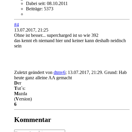
Dabei seit:
08.10.2011
Beiträge:
5373
#4
13.07.2017, 21:25
Ohne ist besser... supercharged ist so wie 392
das kennt eh niemand hier und keiner kann deshalb neidisch
sein
Zuletzt geändert von
dtmv6
;
13.07.2017, 21:29
.
Grund:
Hab
heute ganz alleine AA gemacht
D
er
T
ut´s:
M
azda
(
V
ersion)
6
Kommentar