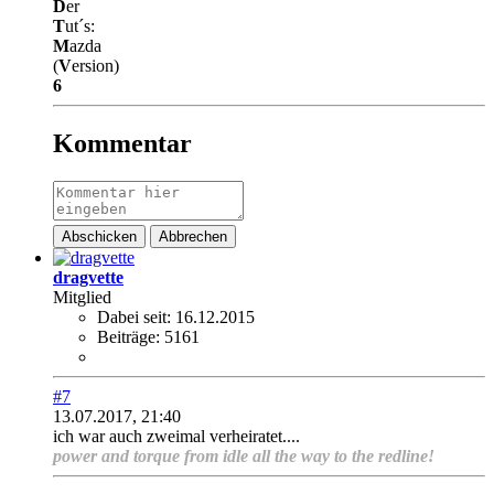
D
er
T
ut´s:
M
azda
(
V
ersion)
6
Kommentar
Abschicken
Abbrechen
dragvette
Mitglied
Dabei seit:
16.12.2015
Beiträge:
5161
#7
13.07.2017, 21:40
ich war auch zweimal verheiratet....
power and torque from idle all the way to the redline!