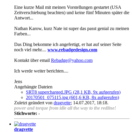
Eine kurze Mail mit meinen Vorstellungen gestartet (USA
Zeitverschiebung beachten) und keine fünf Minuten später die
Antwort...
Nathan Karow, kurz Nate ist super
das passt genial zu meinen
Farben...
Das Ding bekomme ich angefertigt, er hat auf seiner Seite
noch viel mehr....
www.rebadgedesign.com
Kontakt über email
Rebadge@yahoo.com
Ich werde weiter berichten....
Jens
Angehängte Dateien
SRT8 supercharged.JPG
(28,1 KB, 9x aufgerufen)
20170501_075115.jpg
(601,6 KB, 8x aufgerufen)
Zuletzt geändert von
dragvette
;
14.07.2017, 18:18
.
power and torque from idle all the way to the redline!
Stichworte:
-
dragvette