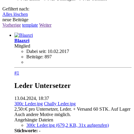
Gefiltert nach:
Alles löschen
neue Beiträge
Vorherige
template
Weiter
Blaaxri
Mitglied
Dabei seit:
10.02.2017
Beiträge:
897
#1
Leder Untersetzer
13.04.2024, 18:37
300c Leder.jpg
Chally Leder.jpg
2,50↕€ pro Untersetzer, Leder. + Versand 60 STK. Auf Lager
Auch andere Motive möglich.
Angehängte Dateien
300c Leder.jpg
(679,2 KB, 31x aufgerufen)
Stichworte:
-