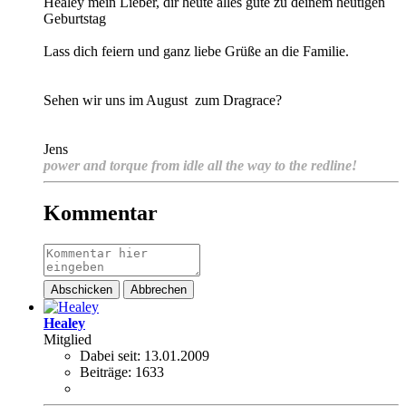
Healey mein Lieber, dir heute alles gute zu deinem heutigen
Geburtstag
Lass dich feiern und ganz liebe Grüße an die Familie.
Sehen wir uns im August
zum Dragrace?
Jens
power and torque from idle all the way to the redline!
Kommentar
Abschicken
Abbrechen
Healey
Mitglied
Dabei seit:
13.01.2009
Beiträge:
1633