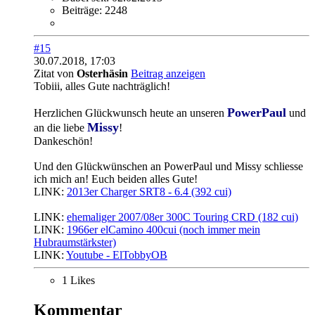
Beiträge:
2248
#15
30.07.2018, 17:03
Zitat von
Osterhäsin
Beitrag anzeigen
Tobiii, alles Gute nachträglich!
PowerPaul
Herzlichen Glückwunsch heute an unseren
und
Missy
an die liebe
!
Dankeschön!
Und den Glückwünschen an PowerPaul und Missy schliesse
ich mich an! Euch beiden alles Gute!
LINK:
2013er Charger SRT8 - 6.4 (392 cui)
............................
LINK:
ehemaliger 2007/08er 300C Touring CRD (182 cui)
LINK:
1966er elCamino 400cui (noch immer mein
Hubraumstärkster)
LINK:
Youtube - ElTobbyOB
1 Likes
Kommentar