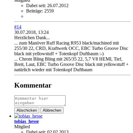
Mitglied
Dabei seit:
26.07.2012
Beiträge:
2559
#14
30.07.2018, 13:24
Herzlichen Dank...
... zum Manöver Ruff Racing R953 black/machined mit
255/30 22, CRD, Kraftwerk OCC, EBC Turbo Groove Disc
black mit yellowstuff + Totenkopf Duftbaum :-)
... Chrom Bling Bling mit 265/35 22, 5,7 V8 HEMI, Tief,
Breit, Laut, EBC Turbo Groove Disc black mit yellowstuff +
natürlich wieder mit Totenkopf Duftbaum
Kommentar
Abschicken
Abbrechen
tobias_hesse
Mitglied
Dabei seit:
02.02.2013