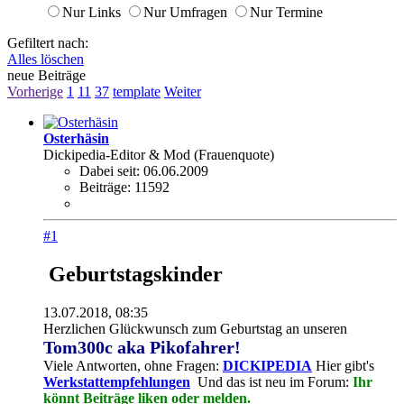
Nur Links
Nur Umfragen
Nur Termine
Gefiltert nach:
Alles löschen
neue Beiträge
Vorherige
1
11
37
template
Weiter
Osterhäsin
Dickipedia-Editor & Mod (Frauenquote)
Dabei seit:
06.06.2009
Beiträge:
11592
#1
Geburtstagskinder
13.07.2018, 08:35
Herzlichen Glückwunsch zum Geburtstag an unseren
Tom300c aka Pikofahrer!
Viele Antworten, ohne Fragen:
DICKIPEDIA
Hier gibt's
Werkstattempfehlungen
Und das ist neu im Forum:
Ihr
könnt Beiträge liken oder melden.