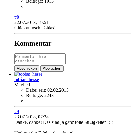
Beiträge:
1013
#8
22.07.2018, 19:51
Glückwunsch Tobias!
Kommentar
Abschicken
Abbrechen
tobias_hesse
Mitglied
Dabei seit:
02.02.2013
Beiträge:
2248
#9
23.07.2018, 07:24
Danke, danke! Das sind ja ganz tolle Süßigkeiten. ;-)
Und mir der Eifel.... das klappt!