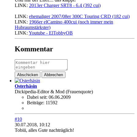
LINK:
2013er Charger SRT8 - 6.4 (392 cui)
............................
LINK:
ehemaliger 2007/08er 300C Touring CRD (182 cui)
LINK:
1966er elCamino 400cui (noch immer mein
Hubraumstärkster)
LINK:
Youtube - ElTobbyOB
Kommentar
Abschicken
Abbrechen
Osterhäsin
Dickipedia-Editor & Mod (Frauenquote)
Dabei seit:
06.06.2009
Beiträge:
11592
#10
30.07.2018, 10:12
Tobiii, alles Gute nachträglich!