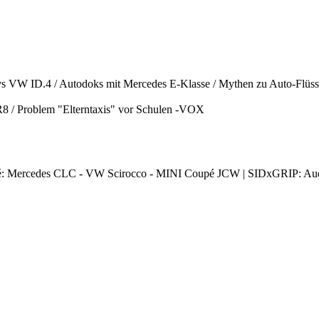
 vs VW ID.4 / Autodoks mit Mercedes E-Klasse / Mythen zu Auto-Flü
R8 / Problem "Elterntaxis" vor Schulen -VOX
upé: Mercedes CLC - VW Scirocco - MINI Coupé JCW | SIDxGRIP: A