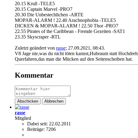
20.15 Krull -TELE5
20.15 Captain Marvel -PRO7
20.30 Die Unbestechlichen -ARTE
MOPAR-ALARM ! 22.40 Arachnophobia -TELE5
DICKEN & MOPAR-ALARM ! 22.50 Thor -PRO7
22.55 Pirates of the Caribbean - Fremde Gezeiten -SAT1
23.35 Skyscraper -RTL
Zuletzt geändert von
rasse
;
27.09.2021, 08:43
.
V8 Jage nie,was du nicht töten kannst,Hubraum statt Hochdreh
Querfahren,das man die Mücken auf den Seitenscheiben hat.
Kommentar
Abschicken
Abbrechen
rasse
Mitglied
Dabei seit:
22.02.2011
Beiträge:
7206