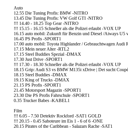
Auto
12.55 Die Tuning Profis: BMW -NITRO
13.45 Die Tuning Profis: VW Golf GTI -NITRO
!!! 14.40 - 18.25 Top Gear -NITRO
!!! 15.15 - 16.15 Schneller als die Polizei erlaubt -VOX UP
16.15 auto mobil: Zukunft für Benzin und Diesel /Aiways U5
16.45 PS Profis -SPORT1
17.00 auto mobil: Toyota Highlander / Gebrauchtwagen Audi 
17.15 Mein neuer Alter -RTL2
17.15 Steel Buddies Spezial -DMAX
17.30 Just Drive -SPORT1
!!! 17.30 - 18.30 Schneller als die Polizei erlaubt -VOX UP
18.15 Grip: Audi S3 vs BMW M135i xDrive | Det sucht Co
18.15 Steel Buddies -DMAX
19.15 King of Trucks -DMAX
21.15 PS Profis -SPORT1
21.45 Motorsport Magazin -SPORT1
23.30 Die PS Profis Fahrschule -SPORT1
0.35 Trucker Babes -KABEL1
Film
!!! 6.05 - 7.50 Detektiv Rockford -SAT1 GOLD
!!! 20.15 - 0.45 Saboteure im Eis 1 - 6 of 6 -ONE
20.15 Pirates of the Caribbean - Salazars Rache -SAT1