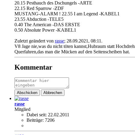
20.15 Pesthauch des Dschungels -ARTE
22.15 Red Sparrow -ZDF
MUSTANG-ALARM ! 22.55 I am Legend -KABEL1
23.55 Abduction -TELE5
0.40 The American -DAS ERSTE
0.50 Absolute Power -KABEL1
Zuletzt geändert von
rasse
;
28.09.2021, 08:11
.
V8 Jage nie,was du nicht töten kannst,Hubraum statt Hochdreh
Querfahren,das man die Mücken auf den Seitenscheiben hat.
Kommentar
Abschicken
Abbrechen
rasse
Mitglied
Dabei seit:
22.02.2011
Beiträge:
7206