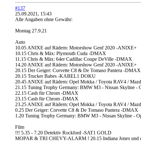
#137
25.09.2021, 15:43
Alle Angaben ohne Gewähr:
Montag 27.9.21
Auto
10.05 ANIXE auf Rädern: Motorshow Genf 2020 -ANIXE+
10.15 Chris & Mäx: Plymouth Cuda -DMAX
11.15 Chris & Mäx: 64er Cadillac Coupe DeVille -DMAX
14.20 ANIXE auf Rädern: Motorshow Genf 2020 -ANIXE+
20.15 Der Geiger: Corvette C8 & De Tomaso Pantera -DMAX
20.15 Trucker Babes -KABEL1 DOKU
20.45 ANIXE auf Rädern: Opel Mokka / Toyota RAV4 / Ma
21.15 Tuning Trophy Germany: BMW M3 - Nissan Skyline 
22.15 Cash für Chrom -DMAX
23.15 Cash für Chrom -DMAX
23.25 ANIXE auf Rädern: Opel Mokka / Toyota RAV4 / Ma
0.25 Der Geiger: Corvette C8 & De Tomaso Pantera -DMAX
1.20 Tuning Trophy Germany: BMW M3 - Nissan Skyline -
Film
!!! 5.35 - 7.20 Detektiv Rockford -SAT1 GOLD
MOPAR & TRI CHEVY-ALARM ! 20.15 Indiana Jones und das