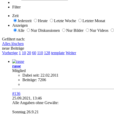
Filter
Zeit
Jederzeit
Heute
Letzte Woche
Letzter Monat
Anzeigen
Alle
Nur Diskussionen
Nur Bilder
Nur Videos
Gefiltert nach:
Alles löschen
neue Beiträge
Vorherige
1
10
20
60
110
128
template
Weiter
rasse
Mitglied
Dabei seit:
22.02.2011
Beiträge:
7206
#136
25.09.2021, 13:46
Alle Angaben ohne Gewähr:
Sonntag 26.9.21