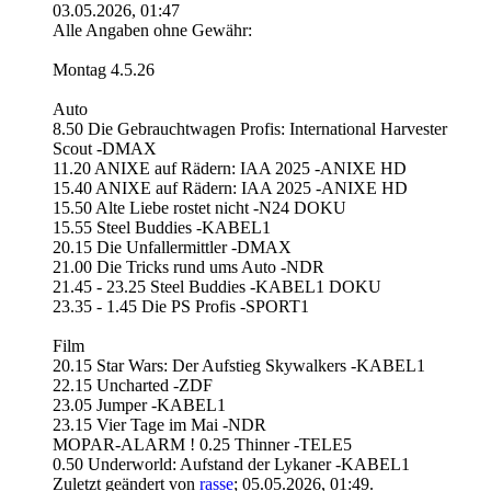
03.05.2026, 01:47
Alle Angaben ohne Gewähr:
Montag 4.5.26
Auto
8.50 Die Gebrauchtwagen Profis: International Harvester
Scout -DMAX
11.20 ANIXE auf Rädern: IAA 2025 -ANIXE HD
15.40 ANIXE auf Rädern: IAA 2025 -ANIXE HD
15.50 Alte Liebe rostet nicht -N24 DOKU
15.55 Steel Buddies -KABEL1
20.15 Die Unfallermittler -DMAX
21.00 Die Tricks rund ums Auto -NDR
21.45 - 23.25 Steel Buddies -KABEL1 DOKU
23.35 - 1.45 Die PS Profis -SPORT1
Film
20.15 Star Wars: Der Aufstieg Skywalkers -KABEL1
22.15 Uncharted -ZDF
23.05 Jumper -KABEL1
23.15 Vier Tage im Mai -NDR
MOPAR-ALARM ! 0.25 Thinner -TELE5
0.50 Underworld: Aufstand der Lykaner -KABEL1
Zuletzt geändert von
rasse
;
05.05.2026, 01:49
.