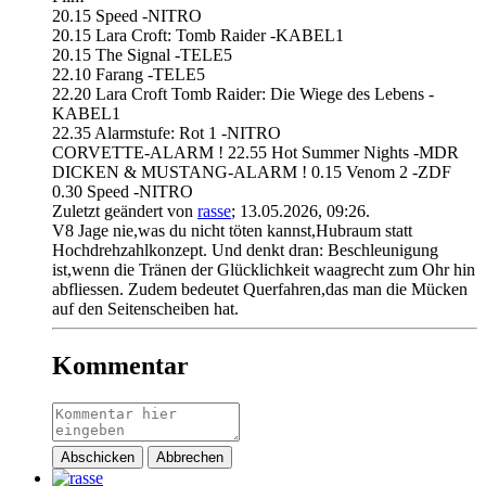
20.15 Speed -NITRO
20.15 Lara Croft: Tomb Raider -KABEL1
20.15 The Signal -TELE5
22.10 Farang -TELE5
22.20 Lara Croft Tomb Raider: Die Wiege des Lebens -
KABEL1
22.35 Alarmstufe: Rot 1 -NITRO
CORVETTE-ALARM ! 22.55 Hot Summer Nights -MDR
DICKEN & MUSTANG-ALARM ! 0.15 Venom 2 -ZDF
0.30 Speed -NITRO
Zuletzt geändert von
rasse
;
13.05.2026, 09:26
.
V8 Jage nie,was du nicht töten kannst,Hubraum statt
Hochdrehzahlkonzept. Und denkt dran: Beschleunigung
ist,wenn die Tränen der Glücklichkeit waagrecht zum Ohr hin
abfliessen. Zudem bedeutet Querfahren,das man die Mücken
auf den Seitenscheiben hat.
Kommentar
Abschicken
Abbrechen