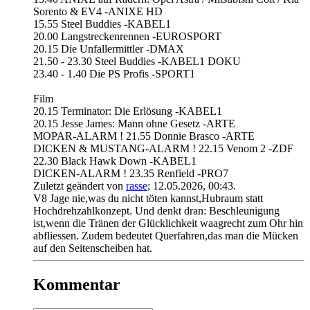
Sorento & EV4 -ANIXE HD
15.55 Steel Buddies -KABEL1
20.00 Langstreckenrennen -EUROSPORT
20.15 Die Unfallermittler -DMAX
21.50 - 23.30 Steel Buddies -KABEL1 DOKU
23.40 - 1.40 Die PS Profis -SPORT1
Film
20.15 Terminator: Die Erlösung -KABEL1
20.15 Jesse James: Mann ohne Gesetz -ARTE
MOPAR-ALARM ! 21.55 Donnie Brasco -ARTE
DICKEN & MUSTANG-ALARM ! 22.15 Venom 2 -ZDF
22.30 Black Hawk Down -KABEL1
DICKEN-ALARM ! 23.35 Renfield -PRO7
Zuletzt geändert von
rasse
;
12.05.2026, 00:43
.
V8 Jage nie,was du nicht töten kannst,Hubraum statt
Hochdrehzahlkonzept. Und denkt dran: Beschleunigung
ist,wenn die Tränen der Glücklichkeit waagrecht zum Ohr hin
abfliessen. Zudem bedeutet Querfahren,das man die Mücken
auf den Seitenscheiben hat.
Kommentar