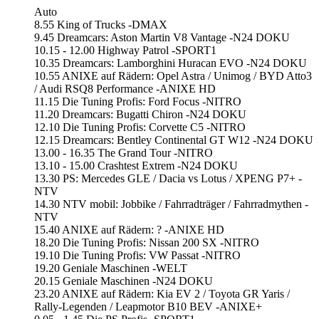
Auto
8.55 King of Trucks -DMAX
9.45 Dreamcars: Aston Martin V8 Vantage -N24 DOKU
10.15 - 12.00 Highway Patrol -SPORT1
10.35 Dreamcars: Lamborghini Huracan EVO -N24 DOKU
10.55 ANIXE auf Rädern: Opel Astra / Unimog / BYD Atto3
/ Audi RSQ8 Performance -ANIXE HD
11.15 Die Tuning Profis: Ford Focus -NITRO
11.20 Dreamcars: Bugatti Chiron -N24 DOKU
12.10 Die Tuning Profis: Corvette C5 -NITRO
12.15 Dreamcars: Bentley Continental GT W12 -N24 DOKU
13.00 - 16.35 The Grand Tour -NITRO
13.10 - 15.00 Crashtest Extrem -N24 DOKU
13.30 PS: Mercedes GLE / Dacia vs Lotus / XPENG P7+ -
NTV
14.30 NTV mobil: Jobbike / Fahrradträger / Fahrradmythen -
NTV
15.40 ANIXE auf Rädern: ? -ANIXE HD
18.20 Die Tuning Profis: Nissan 200 SX -NITRO
19.10 Die Tuning Profis: VW Passat -NITRO
19.20 Geniale Maschinen -WELT
20.15 Geniale Maschinen -N24 DOKU
23.20 ANIXE auf Rädern: Kia EV 2 / Toyota GR Yaris /
Rally-Legenden / Leapmotor B10 BEV -ANIXE+