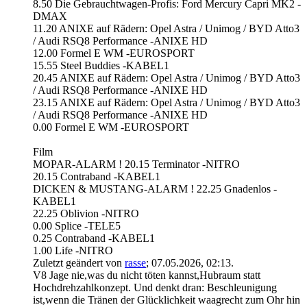
8.50 Die Gebrauchtwagen-Profis: Ford Mercury Capri MK2 -
DMAX
11.20 ANIXE auf Rädern: Opel Astra / Unimog / BYD Atto3
/ Audi RSQ8 Performance -ANIXE HD
12.00 Formel E WM -EUROSPORT
15.55 Steel Buddies -KABEL1
20.45 ANIXE auf Rädern: Opel Astra / Unimog / BYD Atto3
/ Audi RSQ8 Performance -ANIXE HD
23.15 ANIXE auf Rädern: Opel Astra / Unimog / BYD Atto3
/ Audi RSQ8 Performance -ANIXE HD
0.00 Formel E WM -EUROSPORT
Film
MOPAR-ALARM ! 20.15 Terminator -NITRO
20.15 Contraband -KABEL1
DICKEN & MUSTANG-ALARM ! 22.25 Gnadenlos -
KABEL1
22.25 Oblivion -NITRO
0.00 Splice -TELE5
0.25 Contraband -KABEL1
1.00 Life -NITRO
Zuletzt geändert von
rasse
;
07.05.2026, 02:13
.
V8 Jage nie,was du nicht töten kannst,Hubraum statt
Hochdrehzahlkonzept. Und denkt dran: Beschleunigung
ist,wenn die Tränen der Glücklichkeit waagrecht zum Ohr hin