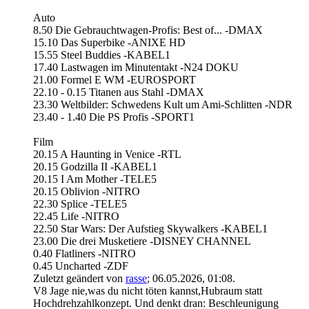
Auto
8.50 Die Gebrauchtwagen-Profis: Best of... -DMAX
15.10 Das Superbike -ANIXE HD
15.55 Steel Buddies -KABEL1
17.40 Lastwagen im Minutentakt -N24 DOKU
21.00 Formel E WM -EUROSPORT
22.10 - 0.15 Titanen aus Stahl -DMAX
23.30 Weltbilder: Schwedens Kult um Ami-Schlitten -NDR
23.40 - 1.40 Die PS Profis -SPORT1
Film
20.15 A Haunting in Venice -RTL
20.15 Godzilla II -KABEL1
20.15 I Am Mother -TELE5
20.15 Oblivion -NITRO
22.30 Splice -TELE5
22.45 Life -NITRO
22.50 Star Wars: Der Aufstieg Skywalkers -KABEL1
23.00 Die drei Musketiere -DISNEY CHANNEL
0.40 Flatliners -NITRO
0.45 Uncharted -ZDF
Zuletzt geändert von
rasse
;
06.05.2026, 01:08
.
V8 Jage nie,was du nicht töten kannst,Hubraum statt
Hochdrehzahlkonzept. Und denkt dran: Beschleunigung