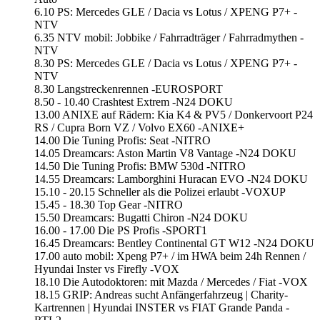
6.10 PS: Mercedes GLE / Dacia vs Lotus / XPENG P7+ -
NTV
6.35 NTV mobil: Jobbike / Fahrradträger / Fahrradmythen -
NTV
8.30 PS: Mercedes GLE / Dacia vs Lotus / XPENG P7+ -
NTV
8.30 Langstreckenrennen -EUROSPORT
8.50 - 10.40 Crashtest Extrem -N24 DOKU
13.00 ANIXE auf Rädern: Kia K4 & PV5 / Donkervoort P24
RS / Cupra Born VZ / Volvo EX60 -ANIXE+
14.00 Die Tuning Profis: Seat -NITRO
14.05 Dreamcars: Aston Martin V8 Vantage -N24 DOKU
14.50 Die Tuning Profis: BMW 530d -NITRO
14.55 Dreamcars: Lamborghini Huracan EVO -N24 DOKU
15.10 - 20.15 Schneller als die Polizei erlaubt -VOXUP
15.45 - 18.30 Top Gear -NITRO
15.50 Dreamcars: Bugatti Chiron -N24 DOKU
16.00 - 17.00 Die PS Profis -SPORT1
16.45 Dreamcars: Bentley Continental GT W12 -N24 DOKU
17.00 auto mobil: Xpeng P7+ / im HWA beim 24h Rennen /
Hyundai Inster vs Firefly -VOX
18.10 Die Autodoktoren: mit Mazda / Mercedes / Fiat -VOX
18.15 GRIP: Andreas sucht Anfängerfahrzeug | Charity-
Kartrennen | Hyundai INSTER vs FIAT Grande Panda -