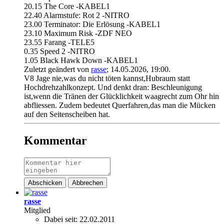
20.15 The Core -KABEL1
22.40 Alarmstufe: Rot 2 -NITRO
23.00 Terminator: Die Erlösung -KABEL1
23.10 Maximum Risk -ZDF NEO
23.55 Farang -TELE5
0.35 Speed 2 -NITRO
1.05 Black Hawk Down -KABEL1
Zuletzt geändert von
rasse
;
14.05.2026, 19:00
.
V8 Jage nie,was du nicht töten kannst,Hubraum statt
Hochdrehzahlkonzept. Und denkt dran: Beschleunigung
ist,wenn die Tränen der Glücklichkeit waagrecht zum Ohr hin
abfliessen. Zudem bedeutet Querfahren,das man die Mücken
auf den Seitenscheiben hat.
Kommentar
Abschicken
Abbrechen
rasse
Mitglied
Dabei seit:
22.02.2011