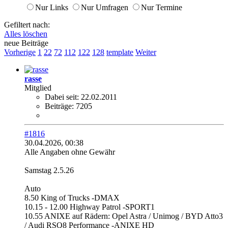
Nur Links
Nur Umfragen
Nur Termine
Gefiltert nach:
Alles löschen
neue Beiträge
Vorherige
1
22
72
112
122
128
template
Weiter
rasse
Mitglied
Dabei seit:
22.02.2011
Beiträge:
7205
#1816
30.04.2026, 00:38
Alle Angaben ohne Gewähr
Samstag 2.5.26
Auto
8.50 King of Trucks -DMAX
10.15 - 12.00 Highway Patrol -SPORT1
10.55 ANIXE auf Rädern: Opel Astra / Unimog / BYD Atto3
/ Audi RSQ8 Performance -ANIXE HD