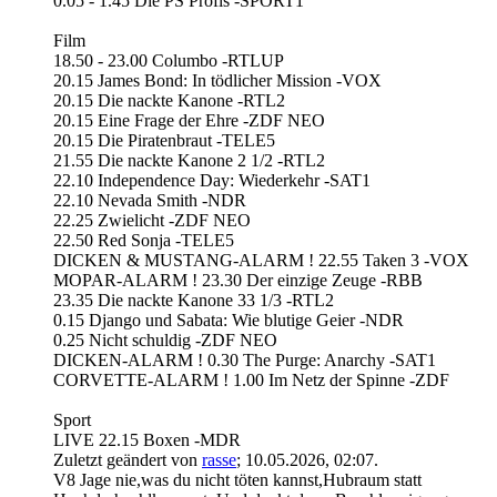
0.05 - 1.45 Die PS Profis -SPORT1
Film
18.50 - 23.00 Columbo -RTLUP
20.15 James Bond: In tödlicher Mission -VOX
20.15 Die nackte Kanone -RTL2
20.15 Eine Frage der Ehre -ZDF NEO
20.15 Die Piratenbraut -TELE5
21.55 Die nackte Kanone 2 1/2 -RTL2
22.10 Independence Day: Wiederkehr -SAT1
22.10 Nevada Smith -NDR
22.25 Zwielicht -ZDF NEO
22.50 Red Sonja -TELE5
DICKEN & MUSTANG-ALARM ! 22.55 Taken 3 -VOX
MOPAR-ALARM ! 23.30 Der einzige Zeuge -RBB
23.35 Die nackte Kanone 33 1/3 -RTL2
0.15 Django und Sabata: Wie blutige Geier -NDR
0.25 Nicht schuldig -ZDF NEO
DICKEN-ALARM ! 0.30 The Purge: Anarchy -SAT1
CORVETTE-ALARM ! 1.00 Im Netz der Spinne -ZDF
Sport
LIVE 22.15 Boxen -MDR
Zuletzt geändert von
rasse
;
10.05.2026, 02:07
.
V8 Jage nie,was du nicht töten kannst,Hubraum statt