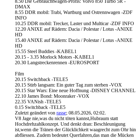
8.50 Die Gebrauchtwagen-Profis: Volvo 850 Turbo 5R -
DMAX
8.55 DDR mobil: Trabi, Wartburg und Ostrennwagen -ZDF
INFO
10.25 DDR mobil: Trecker, Laster und Multicar -ZDF INFO
12.20 ANIXE auf Rädern: Dacia / Polestar / Lotus -ANIXE
HD
15.40 ANIXE auf Rädern: Dacia / Polestar / Lotus -ANIXE
HD
15.55 Steel Buddies -KABEL1
20.15 - 3.35 Morlock Motors -KABEL1
20.30 Langstreckenrennen -EUROSPORT
Film
20.15 Switchback -TELE5
20.15 Stirb langsam: Ein guter Tag zum sterben -VOX
20.15 Star Wars: Eine neue Hoffnung -DISNEY CHANNEL
22.10 James Bond: Moonraker -VOX
22.35 VANish -TELE5
0.15 Switchback -TELE5
Zuletzt geändert von
rasse
;
08.05.2026, 02:02
.
V8 Jage nie,was du nicht töten kannst,Hubraum statt
Hochdrehzahlkonzept. Und denkt dran: Beschleunigung
ist,wenn die Tränen der Glücklichkeit waagrecht zum Ohr hin
abfliessen. Zudem bedeutet Querfahren,das man die Mücken