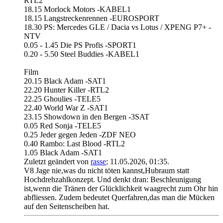
RTL2
18.15 Morlock Motors -KABEL1
18.15 Langstreckenrennen -EUROSPORT
18.30 PS: Mercedes GLE / Dacia vs Lotus / XPENG P7+ -
NTV
0.05 - 1.45 Die PS Profis -SPORT1
0.20 - 5.50 Steel Buddies -KABEL1
Film
20.15 Black Adam -SAT1
22.20 Hunter Killer -RTL2
22.25 Ghoulies -TELE5
22.40 World War Z -SAT1
23.15 Showdown in den Bergen -3SAT
0.05 Red Sonja -TELE5
0.25 Jeder gegen Jeden -ZDF NEO
0.40 Rambo: Last Blood -RTL2
1.05 Black Adam -SAT1
Zuletzt geändert von
rasse
;
11.05.2026, 01:35
.
V8 Jage nie,was du nicht töten kannst,Hubraum statt
Hochdrehzahlkonzept. Und denkt dran: Beschleunigung
ist,wenn die Tränen der Glücklichkeit waagrecht zum Ohr hin
abfliessen. Zudem bedeutet Querfahren,das man die Mücken
auf den Seitenscheiben hat.