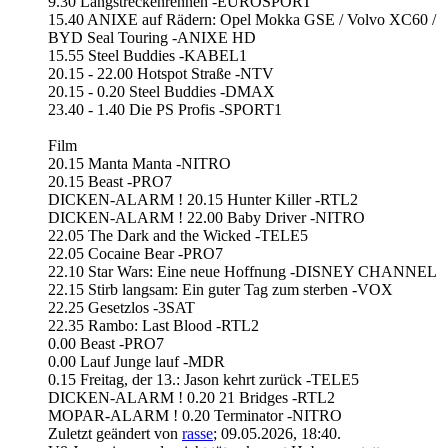
9.30 Langstreckenrennen -EUROSPORT
15.40 ANIXE auf Rädern: Opel Mokka GSE / Volvo XC60 /
BYD Seal Touring -ANIXE HD
15.55 Steel Buddies -KABEL1
20.15 - 22.00 Hotspot Straße -NTV
20.15 - 0.20 Steel Buddies -DMAX
23.40 - 1.40 Die PS Profis -SPORT1
Film
20.15 Manta Manta -NITRO
20.15 Beast -PRO7
DICKEN-ALARM ! 20.15 Hunter Killer -RTL2
DICKEN-ALARM ! 22.00 Baby Driver -NITRO
22.05 The Dark and the Wicked -TELE5
22.05 Cocaine Bear -PRO7
22.10 Star Wars: Eine neue Hoffnung -DISNEY CHANNEL
22.15 Stirb langsam: Ein guter Tag zum sterben -VOX
22.25 Gesetzlos -3SAT
22.35 Rambo: Last Blood -RTL2
0.00 Beast -PRO7
0.00 Lauf Junge lauf -MDR
0.15 Freitag, der 13.: Jason kehrt zurück -TELE5
DICKEN-ALARM ! 0.20 21 Bridges -RTL2
MOPAR-ALARM ! 0.20 Terminator -NITRO
Zuletzt geändert von
rasse
;
09.05.2026, 18:40
.