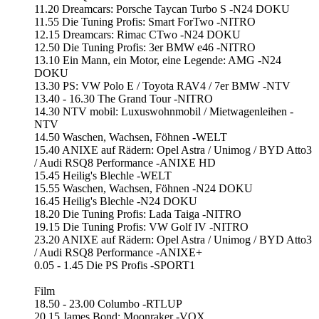
11.20 Dreamcars: Porsche Taycan Turbo S -N24 DOKU
11.55 Die Tuning Profis: Smart ForTwo -NITRO
12.15 Dreamcars: Rimac CTwo -N24 DOKU
12.50 Die Tuning Profis: 3er BMW e46 -NITRO
13.10 Ein Mann, ein Motor, eine Legende: AMG -N24
DOKU
13.30 PS: VW Polo E / Toyota RAV4 / 7er BMW -NTV
13.40 - 16.30 The Grand Tour -NITRO
14.30 NTV mobil: Luxuswohnmobil / Mietwagenleihen -
NTV
14.50 Waschen, Wachsen, Föhnen -WELT
15.40 ANIXE auf Rädern: Opel Astra / Unimog / BYD Atto3
/ Audi RSQ8 Performance -ANIXE HD
15.45 Heilig's Blechle -WELT
15.55 Waschen, Wachsen, Föhnen -N24 DOKU
16.45 Heilig's Blechle -N24 DOKU
18.20 Die Tuning Profis: Lada Taiga -NITRO
19.15 Die Tuning Profis: VW Golf IV -NITRO
23.20 ANIXE auf Rädern: Opel Astra / Unimog / BYD Atto3
/ Audi RSQ8 Performance -ANIXE+
0.05 - 1.45 Die PS Profis -SPORT1
Film
18.50 - 23.00 Columbo -RTLUP
20.15 James Bond: Moonraker -VOX