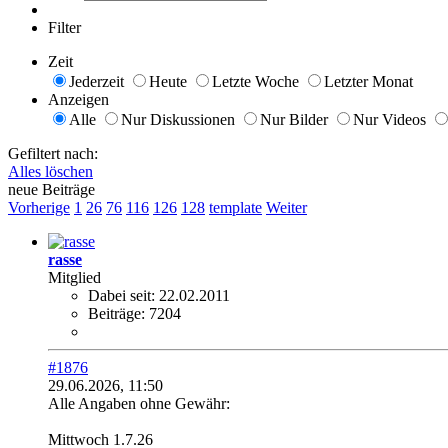
Filter
Zeit
Jederzeit
Heute
Letzte Woche
Letzter Monat
Anzeigen
Alle
Nur Diskussionen
Nur Bilder
Nur Videos
Gefiltert nach:
Alles löschen
neue Beiträge
Vorherige
1
26
76
116
126
128
template
Weiter
rasse
Mitglied
Dabei seit:
22.02.2011
Beiträge:
7204
#1876
29.06.2026, 11:50
Alle Angaben ohne Gewähr:
Mittwoch 1.7.26