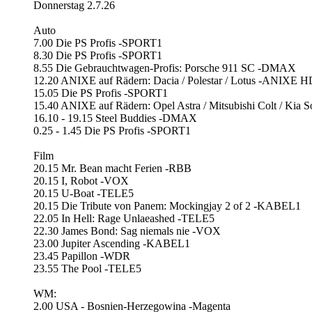
Donnerstag 2.7.26
Auto
7.00 Die PS Profis -SPORT1
8.30 Die PS Profis -SPORT1
8.55 Die Gebrauchtwagen-Profis: Porsche 911 SC -DMAX
12.20 ANIXE auf Rädern: Dacia / Polestar / Lotus -ANIXE H
15.05 Die PS Profis -SPORT1
15.40 ANIXE auf Rädern: Opel Astra / Mitsubishi Colt / Ki
16.10 - 19.15 Steel Buddies -DMAX
0.25 - 1.45 Die PS Profis -SPORT1
Film
20.15 Mr. Bean macht Ferien -RBB
20.15 I, Robot -VOX
20.15 U-Boat -TELE5
20.15 Die Tribute von Panem: Mockingjay 2 of 2 -KABEL1
22.05 In Hell: Rage Unlaeashed -TELE5
22.30 James Bond: Sag niemals nie -VOX
23.00 Jupiter Ascending -KABEL1
23.45 Papillon -WDR
23.55 The Pool -TELE5
WM:
2.00 USA - Bosnien-Herzegowina -Magenta