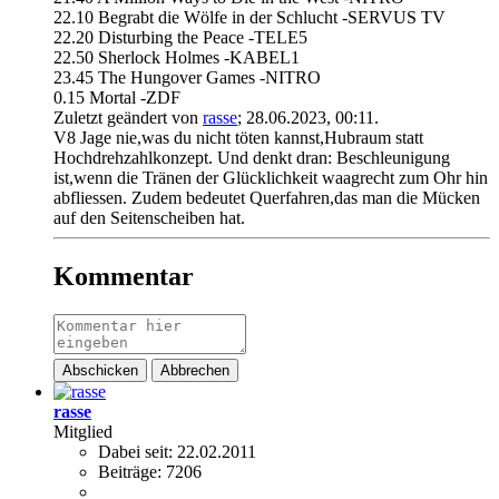
22.10 Begrabt die Wölfe in der Schlucht -SERVUS TV
22.20 Disturbing the Peace -TELE5
22.50 Sherlock Holmes -KABEL1
23.45 The Hungover Games -NITRO
0.15 Mortal -ZDF
Zuletzt geändert von
rasse
;
28.06.2023, 00:11
.
V8 Jage nie,was du nicht töten kannst,Hubraum statt
Hochdrehzahlkonzept. Und denkt dran: Beschleunigung
ist,wenn die Tränen der Glücklichkeit waagrecht zum Ohr hin
abfliessen. Zudem bedeutet Querfahren,das man die Mücken
auf den Seitenscheiben hat.
Kommentar
Abschicken
Abbrechen
rasse
Mitglied
Dabei seit:
22.02.2011
Beiträge:
7206