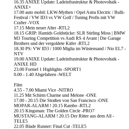
16.35 ANIXE Update: Ladeinfrastruktur & Photovoltaik -
ANIXE+
17.00 auto mobil: LKW-Mythen / Opel Astra Electric / Bulli-
Festival / VW ID3 vs VW Golf / Tuning Profis mit VW
Crafter -VOX
17.15 Mein neuer Alter -RTL2
18.15 GRIP: Hamids Goldstücke: SLR Stirling Moss | BMW
M3 Touring Competition vs Audi RS 4 Avant | Die Garage
Brothers und der vergoldete Käfer -RTL2
18.30 PS: VW ID3 / 1000 Miglia im Wüstensand / Nio EL7 -
NTV
19.00 ANIXE Update: Ladeinfrastruktur & Photovoltaik -
ANIXE HD
23.00 Formel 1 Highlights -SPORT1
0.00 - 1.40 Abgefahren -WELT
Film
4.55 - 7.00 Miami Vice -NITRO
11.25 Mit Schirm Charme und Melone -ONE
17.00 - 20.15 Die Straßen von San Francisco -ONE
MOPAR-ALARM ! 20.15 Rambo -RTL2
20.15 Kingsman: The Golden Circle -PRO7
MUSTANG-ALARM ! 20.15 Der Ritter aus dem All -
TELE5
22.05 Blade Runner: Final Cut -TELE5