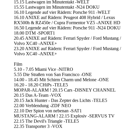
15.15 Lastwagen im Minutentakt -WELT
15.55 Lastwagen im Minutentakt -N24 DOKU
16.10 Legende auf vier Rädern: Porsche 911 -WELT
16.10 ANIXE auf Rädern: Peugeot 408 Hybrid / Lexus
RX500h & RZ450e / Cupra Formentor VZ5 -ANIXE HD
16.50 Legende auf vier Rädern: Porsche 911 -N24 DOKU
18.00 DTM -SPORT1
20.45 ANIXE auf Rädern: Ferrari Spyder / Ford Mustang /
Volvo XC40 -ANIXE+
23.20 ANIXE auf Rädern: Ferrari Spyder / Ford Mustang /
Volvo XC40 -ANIXE+
Film
5.10 - 7.05 Miami Vice -NITRO
5.55 Die Straßen von San Francisco -ONE
14.00 - 18.45 Mit Schirm Charm und Melone -ONE
16.20 - 18.20 CHiPs -TELE5
MOPAR-ALARM ! 20.15 Cars -DISNEY CHANNEL
20.15 Das A-Team -VOX
20.15 Jack Hunter - Das Zepter des Lichts -TELE5
22.00 Verblendung -ZDF NEO
22.10 Der Spion von nebenan -SAT1
MUSTANG-ALARM ! 22.15 Explosiv -SERVUS TV
22.15 The Devil's Triangle -TELE5
22.35 Transporter 3 -VOX