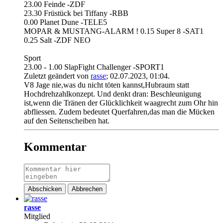
23.00 Feinde -ZDF
23.30 Früstück bei Tiffany -RBB
0.00 Planet Dune -TELE5
MOPAR & MUSTANG-ALARM ! 0.15 Super 8 -SAT1
0.25 Salt -ZDF NEO
Sport
23.00 - 1.00 SlapFight Challenger -SPORT1
Zuletzt geändert von
rasse
;
02.07.2023, 01:04
.
V8 Jage nie,was du nicht töten kannst,Hubraum statt
Hochdrehzahlkonzept. Und denkt dran: Beschleunigung
ist,wenn die Tränen der Glücklichkeit waagrecht zum Ohr hin
abfliessen. Zudem bedeutet Querfahren,das man die Mücken
auf den Seitenscheiben hat.
Kommentar
Abschicken
Abbrechen
rasse
Mitglied