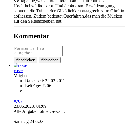
V8 Jage nie,was du nicht töten kannst,Hubraum statt
Hochdrehzahlkonzept. Und denkt dran: Beschleunigung
ist,wenn die Tränen der Glücklichkeit waagrecht zum Ohr hin
abfliessen. Zudem bedeutet Querfahren,das man die Mücken
auf den Seitenscheiben hat.
Kommentar
Abschicken
Abbrechen
rasse
Mitglied
Dabei seit:
22.02.2011
Beiträge:
7206
#767
23.06.2023, 01:09
Alle Angaben ohne Gewähr:
Samstag 24.6.23