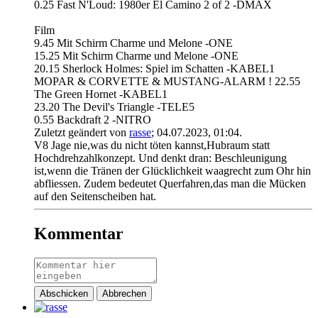
0.25 Fast N'Loud: 1980er El Camino 2 of 2 -DMAX
Film
9.45 Mit Schirm Charme und Melone -ONE
15.25 Mit Schirm Charme und Melone -ONE
20.15 Sherlock Holmes: Spiel im Schatten -KABEL1
MOPAR & CORVETTE & MUSTANG-ALARM ! 22.55
The Green Hornet -KABEL1
23.20 The Devil's Triangle -TELE5
0.55 Backdraft 2 -NITRO
Zuletzt geändert von
rasse
;
04.07.2023, 01:04
.
V8 Jage nie,was du nicht töten kannst,Hubraum statt
Hochdrehzahlkonzept. Und denkt dran: Beschleunigung
ist,wenn die Tränen der Glücklichkeit waagrecht zum Ohr hin
abfliessen. Zudem bedeutet Querfahren,das man die Mücken
auf den Seitenscheiben hat.
Kommentar
Abschicken
Abbrechen