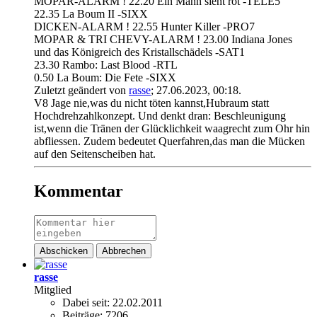
MOPAR-ALARM ! 22.20 Ein Mann sieht rot -TELE5
22.35 La Boum II -SIXX
DICKEN-ALARM ! 22.55 Hunter Killer -PRO7
MOPAR & TRI CHEVY-ALARM ! 23.00 Indiana Jones
und das Königreich des Kristallschädels -SAT1
23.30 Rambo: Last Blood -RTL
0.50 La Boum: Die Fete -SIXX
Zuletzt geändert von
rasse
;
27.06.2023, 00:18
.
V8 Jage nie,was du nicht töten kannst,Hubraum statt
Hochdrehzahlkonzept. Und denkt dran: Beschleunigung
ist,wenn die Tränen der Glücklichkeit waagrecht zum Ohr hin
abfliessen. Zudem bedeutet Querfahren,das man die Mücken
auf den Seitenscheiben hat.
Kommentar
Abschicken
Abbrechen
rasse
Mitglied
Dabei seit:
22.02.2011
Beiträge:
7206