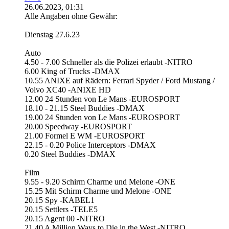
26.06.2023, 01:31
Alle Angaben ohne Gewähr:
Dienstag 27.6.23
Auto
4.50 - 7.00 Schneller als die Polizei erlaubt -NITRO
6.00 King of Trucks -DMAX
10.55 ANIXE auf Rädern: Ferrari Spyder / Ford Mustang /
Volvo XC40 -ANIXE HD
12.00 24 Stunden von Le Mans -EUROSPORT
18.10 - 21.15 Steel Buddies -DMAX
19.00 24 Stunden von Le Mans -EUROSPORT
20.00 Speedway -EUROSPORT
21.00 Formel E WM -EUROSPORT
22.15 - 0.20 Police Interceptors -DMAX
0.20 Steel Buddies -DMAX
Film
9.55 - 9.20 Schirm Charme und Melone -ONE
15.25 Mit Schirm Charme und Melone -ONE
20.15 Spy -KABEL1
20.15 Settlers -TELE5
20.15 Agent 00 -NITRO
21.40 A Million Ways to Die in the West -NITRO