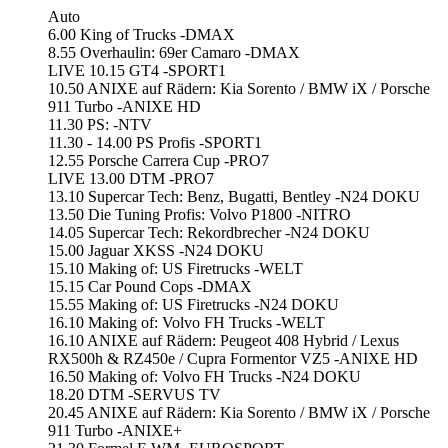
Auto
6.00 King of Trucks -DMAX
8.55 Overhaulin: 69er Camaro -DMAX
LIVE 10.15 GT4 -SPORT1
10.50 ANIXE auf Rädern: Kia Sorento / BMW iX / Porsche
911 Turbo -ANIXE HD
11.30 PS: -NTV
11.30 - 14.00 PS Profis -SPORT1
12.55 Porsche Carrera Cup -PRO7
LIVE 13.00 DTM -PRO7
13.10 Supercar Tech: Benz, Bugatti, Bentley -N24 DOKU
13.50 Die Tuning Profis: Volvo P1800 -NITRO
14.05 Supercar Tech: Rekordbrecher -N24 DOKU
15.00 Jaguar XKSS -N24 DOKU
15.10 Making of: US Firetrucks -WELT
15.15 Car Pound Cops -DMAX
15.55 Making of: US Firetrucks -N24 DOKU
16.10 Making of: Volvo FH Trucks -WELT
16.10 ANIXE auf Rädern: Peugeot 408 Hybrid / Lexus
RX500h & RZ450e / Cupra Formentor VZ5 -ANIXE HD
16.50 Making of: Volvo FH Trucks -N24 DOKU
18.20 DTM -SERVUS TV
20.45 ANIXE auf Rädern: Kia Sorento / BMW iX / Porsche
911 Turbo -ANIXE+