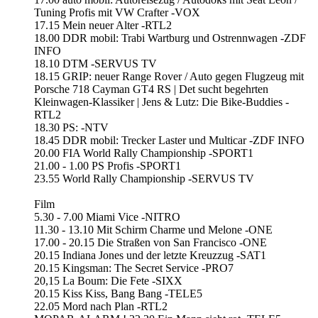
Tuning Profis mit VW Crafter -VOX
17.15 Mein neuer Alter -RTL2
18.00 DDR mobil: Trabi Wartburg und Ostrennwagen -ZDF
INFO
18.10 DTM -SERVUS TV
18.15 GRIP: neuer Range Rover / Auto gegen Flugzeug mit
Porsche 718 Cayman GT4 RS | Det sucht begehrten
Kleinwagen-Klassiker | Jens & Lutz: Die Bike-Buddies -
RTL2
18.30 PS: -NTV
18.45 DDR mobil: Trecker Laster und Multicar -ZDF INFO
20.00 FIA World Rally Championship -SPORT1
21.00 - 1.00 PS Profis -SPORT1
23.55 World Rally Championship -SERVUS TV
Film
5.30 - 7.00 Miami Vice -NITRO
11.30 - 13.10 Mit Schirm Charme und Melone -ONE
17.00 - 20.15 Die Straßen von San Francisco -ONE
20.15 Indiana Jones und der letzte Kreuzzug -SAT1
20.15 Kingsman: The Secret Service -PRO7
20,15 La Boum: Die Fete -SIXX
20.15 Kiss Kiss, Bang Bang -TELE5
22.05 Mord nach Plan -RTL2