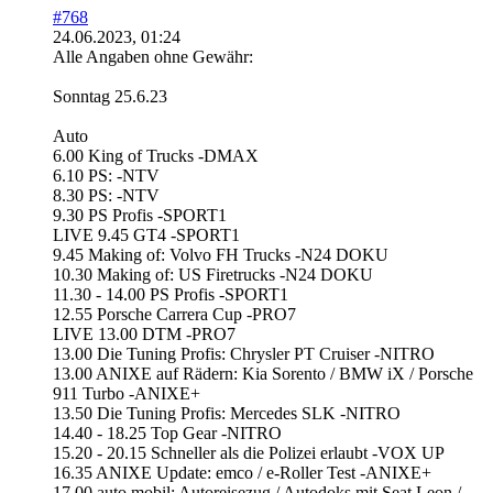
#768
24.06.2023, 01:24
Alle Angaben ohne Gewähr:
Sonntag 25.6.23
Auto
6.00 King of Trucks -DMAX
6.10 PS: -NTV
8.30 PS: -NTV
9.30 PS Profis -SPORT1
LIVE 9.45 GT4 -SPORT1
9.45 Making of: Volvo FH Trucks -N24 DOKU
10.30 Making of: US Firetrucks -N24 DOKU
11.30 - 14.00 PS Profis -SPORT1
12.55 Porsche Carrera Cup -PRO7
LIVE 13.00 DTM -PRO7
13.00 Die Tuning Profis: Chrysler PT Cruiser -NITRO
13.00 ANIXE auf Rädern: Kia Sorento / BMW iX / Porsche
911 Turbo -ANIXE+
13.50 Die Tuning Profis: Mercedes SLK -NITRO
14.40 - 18.25 Top Gear -NITRO
15.20 - 20.15 Schneller als die Polizei erlaubt -VOX UP
16.35 ANIXE Update: emco / e-Roller Test -ANIXE+
17.00 auto mobil: Autoreisezug / Autodoks mit Seat Leon /