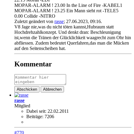
MOPAR-ALARM ! 23.00 In the Line of Fire -KABEL1
MOPAR-ALARM ! 23.25 Ein Mann sieht rot -TELE5
0.00 Collide -NITRO
Zuletzt geändert von
rasse
;
27.06.2023, 09:16
.
V8 Jage nie,was du nicht töten kannst,Hubraum statt
Hochdrehzahlkonzept. Und denkt dran: Beschleunigung
ist,wenn die Tränen der Glücklichkeit waagrecht zum Ohr hin
abfliessen. Zudem bedeutet Querfahren,das man die Mücken
auf den Seitenscheiben hat.
Kommentar
Abschicken
Abbrechen
rasse
Mitglied
Dabei seit:
22.02.2011
Beiträge:
7206
#770