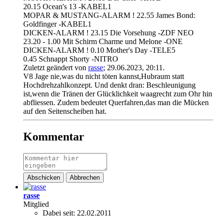
20.15 Ocean's 13 -KABEL1
MOPAR & MUSTANG-ALARM ! 22.55 James Bond:
Goldfinger -KABEL1
DICKEN-ALARM ! 23.15 Die Vorsehung -ZDF NEO
23.20 - 1.00 Mit Schirm Charme und Melone -ONE
DICKEN-ALARM ! 0.10 Mother's Day -TELE5
0.45 Schnappt Shorty -NITRO
Zuletzt geändert von
rasse
;
29.06.2023, 20:11
.
V8 Jage nie,was du nicht töten kannst,Hubraum statt
Hochdrehzahlkonzept. Und denkt dran: Beschleunigung
ist,wenn die Tränen der Glücklichkeit waagrecht zum Ohr hin
abfliessen. Zudem bedeutet Querfahren,das man die Mücken
auf den Seitenscheiben hat.
Kommentar
Abschicken
Abbrechen
rasse
Mitglied
Dabei seit:
22.02.2011