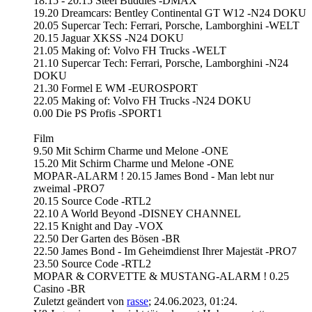
18.15 - 20.15 Steel Buddies -DMAX
19.20 Dreamcars: Bentley Continental GT W12 -N24 DOKU
20.05 Supercar Tech: Ferrari, Porsche, Lamborghini -WELT
20.15 Jaguar XKSS -N24 DOKU
21.05 Making of: Volvo FH Trucks -WELT
21.10 Supercar Tech: Ferrari, Porsche, Lamborghini -N24
DOKU
21.30 Formel E WM -EUROSPORT
22.05 Making of: Volvo FH Trucks -N24 DOKU
0.00 Die PS Profis -SPORT1
Film
9.50 Mit Schirm Charme und Melone -ONE
15.20 Mit Schirm Charme und Melone -ONE
MOPAR-ALARM ! 20.15 James Bond - Man lebt nur
zweimal -PRO7
20.15 Source Code -RTL2
22.10 A World Beyond -DISNEY CHANNEL
22.15 Knight and Day -VOX
22.50 Der Garten des Bösen -BR
22.50 James Bond - Im Geheimdienst Ihrer Majestät -PRO7
23.50 Source Code -RTL2
MOPAR & CORVETTE & MUSTANG-ALARM ! 0.25
Casino -BR
Zuletzt geändert von
rasse
;
24.06.2023, 01:24
.