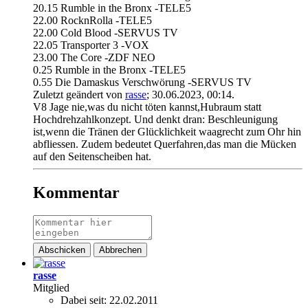
20.15 Rumble in the Bronx -TELE5
22.00 RocknRolla -TELE5
22.00 Cold Blood -SERVUS TV
22.05 Transporter 3 -VOX
23.00 The Core -ZDF NEO
0.25 Rumble in the Bronx -TELE5
0.55 Die Damaskus Verschwörung -SERVUS TV
Zuletzt geändert von
rasse
;
30.06.2023, 00:14
.
V8 Jage nie,was du nicht töten kannst,Hubraum statt
Hochdrehzahlkonzept. Und denkt dran: Beschleunigung
ist,wenn die Tränen der Glücklichkeit waagrecht zum Ohr hin
abfliessen. Zudem bedeutet Querfahren,das man die Mücken
auf den Seitenscheiben hat.
Kommentar
Abschicken
Abbrechen
rasse
Mitglied
Dabei seit:
22.02.2011