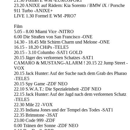
21.30 Formel E WM -EUROSPORT
23.20 ANIXE auf Rädern: Kia Sorento / BMW iX / Porsche
911 Turbo -ANIXE+
LIVE 1.30 Formel E WM -PRO7
Film
5.05 - 8.00 Miami Vice -NITRO
6.00 Die Straßen von San Francisco -ONE
14.30 - 18.45 Mit Schirm Charm und Melone -ONE
16.15 - 18.20 CHiPs -TELE5
20.15 - 3.10 Columbo -SAT1 GOLD
20.15 Jäger des verlorenen Schatzes -SAT1
CAMARO & MUSTANG-ALARM ! 20.15 22 Jump Street -
VOX
20.15 Jack Hunter: Auf der Suche nach dem Grab des Pharao
-TELE5
20.15 Spy Game -ZDF NEO
22.10 S.W.A.T.: Die Spezialeinheit -ZDF NEO
22.15 Jack Hunter: Auf der Jagd nach dem verlorenen Schatz
-TELE5
22.30 Mile 22 -VOX
22.35 Indiana Jones und der Tempel des Todes -SAT1
22.35 Brimstone -3SAT
23.00 Code 999 -ZDF
0.00 Tränen der Sonne -ZDF NEO