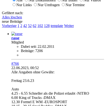
Alle
Nur Diskussionen
Nur Bilder
Nur Videos
Nur Links
Nur Umfragen
Nur Termine
Gefiltert nach:
Alles löschen
neue Beiträge
Vorherige
1
2
42
52
62
102
128
template
Weiter
rasse
Mitglied
Dabei seit:
22.02.2011
Beiträge:
7206
#766
22.06.2023, 00:52
Alle Angaben ohne Gewähr:
Freitag 23.6.23
Auto
4.25 - 6.55 Schneller als die Polizei erlaubt -NITRO
6.00 King of Trucks -DMAX
12.30 Formel E WM -EUROSPORT