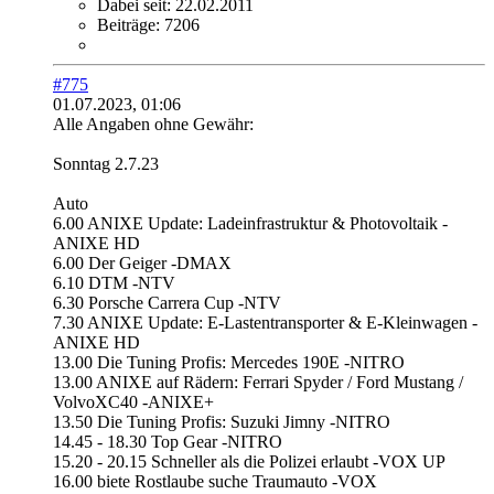
Dabei seit:
22.02.2011
Beiträge:
7206
#775
01.07.2023, 01:06
Alle Angaben ohne Gewähr:
Sonntag 2.7.23
Auto
6.00 ANIXE Update: Ladeinfrastruktur & Photovoltaik -
ANIXE HD
6.00 Der Geiger -DMAX
6.10 DTM -NTV
6.30 Porsche Carrera Cup -NTV
7.30 ANIXE Update: E-Lastentransporter & E-Kleinwagen -
ANIXE HD
13.00 Die Tuning Profis: Mercedes 190E -NITRO
13.00 ANIXE auf Rädern: Ferrari Spyder / Ford Mustang /
VolvoXC40 -ANIXE+
13.50 Die Tuning Profis: Suzuki Jimny -NITRO
14.45 - 18.30 Top Gear -NITRO
15.20 - 20.15 Schneller als die Polizei erlaubt -VOX UP
16.00 biete Rostlaube suche Traumauto -VOX