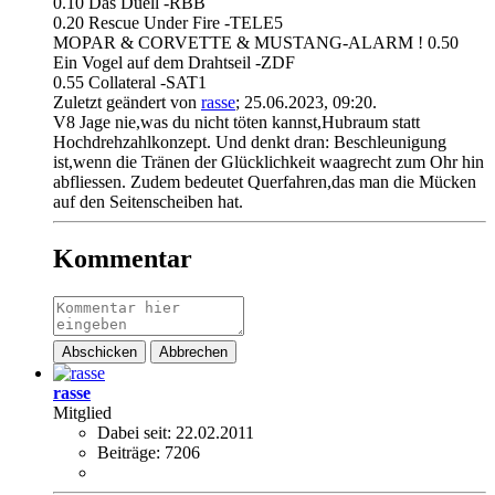
0.10 Das Duell -RBB
0.20 Rescue Under Fire -TELE5
MOPAR & CORVETTE & MUSTANG-ALARM ! 0.50
Ein Vogel auf dem Drahtseil -ZDF
0.55 Collateral -SAT1
Zuletzt geändert von
rasse
;
25.06.2023, 09:20
.
V8 Jage nie,was du nicht töten kannst,Hubraum statt
Hochdrehzahlkonzept. Und denkt dran: Beschleunigung
ist,wenn die Tränen der Glücklichkeit waagrecht zum Ohr hin
abfliessen. Zudem bedeutet Querfahren,das man die Mücken
auf den Seitenscheiben hat.
Kommentar
Abschicken
Abbrechen
rasse
Mitglied
Dabei seit:
22.02.2011
Beiträge:
7206