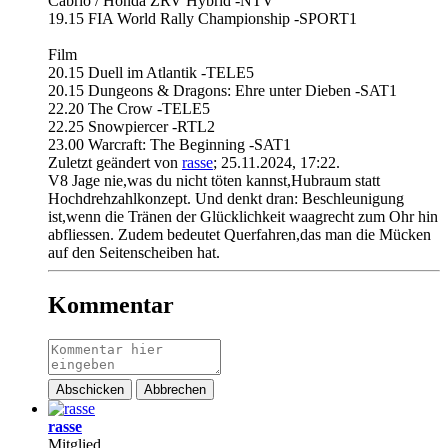
Cabrio / Honda ZRV Hybrid -NTV
19.15 FIA World Rally Championship -SPORT1
Film
20.15 Duell im Atlantik -TELE5
20.15 Dungeons & Dragons: Ehre unter Dieben -SAT1
22.20 The Crow -TELE5
22.25 Snowpiercer -RTL2
23.00 Warcraft: The Beginning -SAT1
Zuletzt geändert von
rasse
;
25.11.2024, 17:22
.
V8 Jage nie,was du nicht töten kannst,Hubraum statt
Hochdrehzahlkonzept. Und denkt dran: Beschleunigung
ist,wenn die Tränen der Glücklichkeit waagrecht zum Ohr hin
abfliessen. Zudem bedeutet Querfahren,das man die Mücken
auf den Seitenscheiben hat.
Kommentar
Abschicken
Abbrechen
rasse
Mitglied