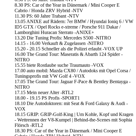
8.30 PS: Car of the Year in Dänemark / Mini Cooper E
Cabrio / Honda ZRV Hybrid -NTV
11.30 PS: 60 Jahre Trabant -NTV
13.05 ANIXE auf Rädern: 7er BMW / Hyundai Ioniq 6 / VW
ID5 GTX / Opel Rocks e-xtreme / Porsche 911 Dakar /
Lamborghini Huracan Sterrato -ANIXE+
13.20 Die Tuning Profis: Mercedes S500 -NITRO
14.15 - 16.00 Verkauft & Zugelassen -NITRO
15.20 - 20.15 Schneller als die Polizei erlaubt -VOX UP
16.00 The Grand Tour: Maseratis & Abarth 124 Spider -
NITRO
15.55 biete Rostlaube suche Traumauto -VOX
17.00 auto mobil: Mazda CX80 / Autodoks mit Opel Corsa /
Tuningsprofis mit VW Golf 4 -VOX
17.05 The Grand Tour: Jaguar F-Pace & Bentley Bentayga -
NITRO
17.15 Mein neuer Alter -RTL2
18.00 - 19.15 PS Profis -SPORT1
18.10 Die Autodoktoren: mit Seat & Ford Galaxy & Audi -
VOX
18.15 GRIP: GRIP-Golf-King | Um Kohle, Kopf und Kragen
- Wettrennen der V8-Kumpel | Behind-the-Scenes mit Sophia
Flörsch -RTL2
18.30 PS: Car of the Year in Dänemark / Mini Cooper E