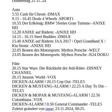
Donnerstag 21.11..24
Auto
5.55 Cash für Chrom -DMAX
9.15 - 10.45 Deals 4 Wheels -SPORT1
10.55 Der Erlkönig: BMW 5Series Gran Turismo -ANIXE
HD
12.20 ANIXE auf Rädern: -ANIXE HD
14.15 - 16.15 Steel Buddies -DMAX
15.40 ANIXE auf Rädern: IAA 2017 / Opel Grandland X /
Kia Stonic​ -ANIXE HD
22.05 Ikonen des Motorsports: Mythos Porsche -WELT
23.05 Ikonen des Motorsports: Mythos Porsche -N24 DOKU
Film
20.15 Star Wars: Die Rückkehr der Jedi-Ritter -DISNEY
CHANNEL
20.15 Jurassic World -VOX
DICKEN-ALARM ! 20.15 Cop Out -TELE5
DICKEN & MUSTANG-ALARM ! 22.25 A Day To Die -
TELE5
DICKEN & MOPAR & MUSTANG-ALARM ! 22.50
Colombiana -VOX
DICKEN-ALARM ! 0.50 General Commander -TELE5
Zuletzt geändert von
rasse
;
23.11.2024, 00:25
.