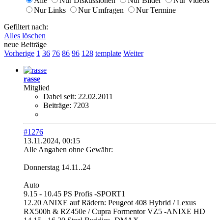
Alle
Nur Diskussionen
Nur Bilder
Nur Videos
Nur Links
Nur Umfragen
Nur Termine
Gefiltert nach:
Alles löschen
neue Beiträge
Vorherige
1
36
76
86
96
128
template
Weiter
rasse
Mitglied
Dabei seit:
22.02.2011
Beiträge:
7203
#1276
13.11.2024, 00:15
Alle Angaben ohne Gewähr:
Donnerstag 14.11..24
Auto
9.15 - 10.45 PS Profis -SPORT1
12.20 ANIXE auf Rädern: Peugeot 408 Hybrid / Lexus
RX500h & RZ450e / Cupra Formentor VZ5 -ANIXE HD