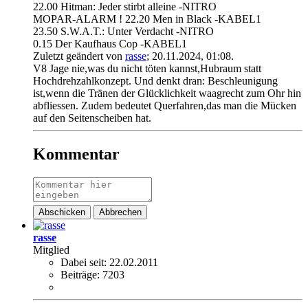
22.00 Hitman: Jeder stirbt alleine -NITRO
MOPAR-ALARM ! 22.20 Men in Black -KABEL1
23.50 S.W.A.T.: Unter Verdacht -NITRO
0.15 Der Kaufhaus Cop -KABEL1
Zuletzt geändert von
rasse
;
20.11.2024, 01:08
.
V8 Jage nie,was du nicht töten kannst,Hubraum statt
Hochdrehzahlkonzept. Und denkt dran: Beschleunigung
ist,wenn die Tränen der Glücklichkeit waagrecht zum Ohr hin
abfliessen. Zudem bedeutet Querfahren,das man die Mücken
auf den Seitenscheiben hat.
Kommentar
Abschicken
Abbrechen
rasse
Mitglied
Dabei seit:
22.02.2011
Beiträge:
7203