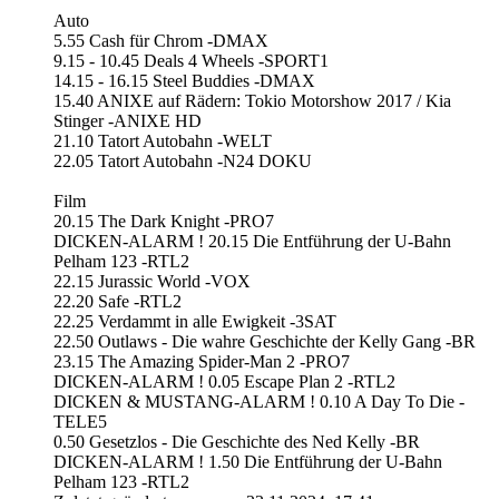
Auto
5.55 Cash für Chrom -DMAX
9.15 - 10.45 Deals 4 Wheels -SPORT1
14.15 - 16.15 Steel Buddies -DMAX
15.40 ANIXE auf Rädern: Tokio Motorshow 2017 / Kia
Stinger -ANIXE HD
21.10 Tatort Autobahn -WELT
22.05 Tatort Autobahn -N24 DOKU
Film
20.15 The Dark Knight -PRO7
DICKEN-ALARM ! 20.15 Die Entführung der U-Bahn
Pelham 123 -RTL2
22.15 Jurassic World -VOX
22.20 Safe -RTL2
22.25 Verdammt in alle Ewigkeit -3SAT
22.50 Outlaws - Die wahre Geschichte der Kelly Gang -BR
23.15 The Amazing Spider-Man 2 -PRO7
DICKEN-ALARM ! 0.05 Escape Plan 2 -RTL2
DICKEN & MUSTANG-ALARM ! 0.10 A Day To Die -
TELE5
0.50 Gesetzlos - Die Geschichte des Ned Kelly -BR
DICKEN-ALARM ! 1.50 Die Entführung der U-Bahn
Pelham 123 -RTL2