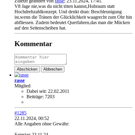
Zuletzt geändert von
rasse
;
23.11.2024, 17:41
.
V8 Jage nie,was du nicht töten kannst,Hubraum statt
Hochdrehzahlkonzept. Und denkt dran: Beschleunigung
ist,wenn die Tränen der Glücklichkeit waagrecht zum Ohr hin
abfliessen. Zudem bedeutet Querfahren,das man die Mücken
auf den Seitenscheiben hat.
Kommentar
Abschicken
Abbrechen
rasse
Mitglied
Dabei seit:
22.02.2011
Beiträge:
7203
#1285
22.11.2024, 00:52
Alle Angaben ohne Gewähr:
Samstag 23.11.24