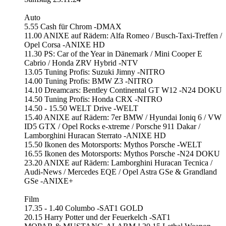
Auto
5.55 Cash für Chrom -DMAX
11.00 ANIXE auf Rädern: Alfa Romeo / Busch-Taxi-Treffen /
Opel Corsa -ANIXE HD
11.30 PS: Car of the Year in Dänemark / Mini Cooper E
Cabrio / Honda ZRV Hybrid -NTV
13.05 Tuning Profis: Suzuki Jimny -NITRO
14.00 Tuning Profis: BMW Z3 -NITRO
14.10 Dreamcars: Bentley Continental GT W12 -N24 DOKU
14.50 Tuning Profis: Honda CRX -NITRO
14.50 - 15.50 WELT Drive -WELT
15.40 ANIXE auf Rädern: 7er BMW / Hyundai Ioniq 6 / VW
ID5 GTX / Opel Rocks e-xtreme / Porsche 911 Dakar /
Lamborghini Huracan Sterrato -ANIXE HD
15.50 Ikonen des Motorsports: Mythos Porsche -WELT
16.55 Ikonen des Motorsports: Mythos Porsche -N24 DOKU
23.20 ANIXE auf Rädern: Lamborghini Huracan Tecnica /
Audi-News / Mercedes EQE / Opel Astra GSe & Grandland
GSe -ANIXE+
Film
17.35 - 1.40 Columbo -SAT1 GOLD
20.15 Harry Potter und der Feuerkelch -SAT1