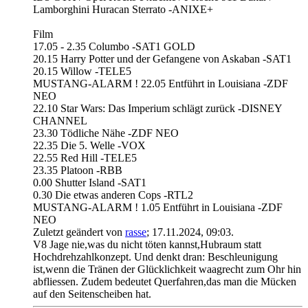
Lamborghini Huracan Sterrato -ANIXE+
Film
17.05 - 2.35 Columbo -SAT1 GOLD
20.15 Harry Potter und der Gefangene von Askaban -SAT1
20.15 Willow -TELE5
MUSTANG-ALARM ! 22.05 Entführt in Louisiana -ZDF
NEO
22.10 Star Wars: Das Imperium schlägt zurück -DISNEY
CHANNEL
23.30 Tödliche Nähe -ZDF NEO
22.35 Die 5. Welle -VOX
22.55 Red Hill -TELE5
23.35 Platoon -RBB
0.00 Shutter Island -SAT1
0.30 Die etwas anderen Cops -RTL2
MUSTANG-ALARM ! 1.05 Entführt in Louisiana -ZDF
NEO
Zuletzt geändert von
rasse
;
17.11.2024, 09:03
.
V8 Jage nie,was du nicht töten kannst,Hubraum statt
Hochdrehzahlkonzept. Und denkt dran: Beschleunigung
ist,wenn die Tränen der Glücklichkeit waagrecht zum Ohr hin
abfliessen. Zudem bedeutet Querfahren,das man die Mücken
auf den Seitenscheiben hat.