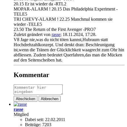
20.15 Er ist wieder da -RTL2
MOPAR-ALARM ! 20.15 Das Philadelphia Experiment -
TELE5
TRI CHEVY-ALARM ! 22.25 Manchmal kommen sie
wieder -TELE5
23.50 The Return of the First Avenger -PRO7
Zuletzt geändert von
rasse
;
18.11.2024, 17:28
.
V8 Jage nie,was du nicht töten kannst,Hubraum statt
Hochdrehzahlkonzept. Und denkt dran: Beschleunigung
ist,wenn die Tränen der Glücklichkeit waagrecht zum Ohr hin
abfliessen. Zudem bedeutet Querfahren,das man die Mücken
auf den Seitenscheiben hat.
Kommentar
Abschicken
Abbrechen
rasse
Mitglied
Dabei seit:
22.02.2011
Beiträge:
7203