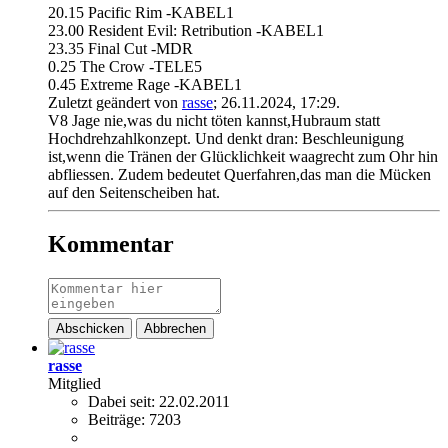
20.15 Pacific Rim -KABEL1
23.00 Resident Evil: Retribution -KABEL1
23.35 Final Cut -MDR
0.25 The Crow -TELE5
0.45 Extreme Rage -KABEL1
Zuletzt geändert von
rasse
;
26.11.2024, 17:29
.
V8 Jage nie,was du nicht töten kannst,Hubraum statt
Hochdrehzahlkonzept. Und denkt dran: Beschleunigung
ist,wenn die Tränen der Glücklichkeit waagrecht zum Ohr hin
abfliessen. Zudem bedeutet Querfahren,das man die Mücken
auf den Seitenscheiben hat.
Kommentar
Abschicken
Abbrechen
rasse
Mitglied
Dabei seit:
22.02.2011
Beiträge:
7203