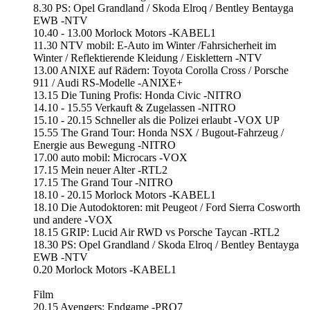
8.30 PS: Opel Grandland / Skoda Elroq / Bentley Bentayga
EWB -NTV
10.40 - 13.00 Morlock Motors -KABEL1
11.30 NTV mobil: E-Auto im Winter /Fahrsicherheit im
Winter / Reflektierende Kleidung / Eisklettern -NTV
13.00 ANIXE auf Rädern: Toyota Corolla Cross / Porsche
911 / Audi RS-Modelle -ANIXE+
13.15 Die Tuning Profis: Honda Civic -NITRO
14.10 - 15.55 Verkauft & Zugelassen -NITRO
15.10 - 20.15 Schneller als die Polizei erlaubt -VOX UP
15.55 The Grand Tour: Honda NSX / Bugout-Fahrzeug /
Energie aus Bewegung -NITRO
17.00 auto mobil: Microcars -VOX
17.15 Mein neuer Alter -RTL2
17.15 The Grand Tour -NITRO
18.10 - 20.15 Morlock Motors -KABEL1
18.10 Die Autodoktoren: mit Peugeot / Ford Sierra Cosworth
und andere -VOX
18.15 GRIP: Lucid Air RWD vs Porsche Taycan -RTL2
18.30 PS: Opel Grandland / Skoda Elroq / Bentley Bentayga
EWB -NTV
0.20 Morlock Motors -KABEL1
Film​
​20.15 Avengers: Endgame -PRO7