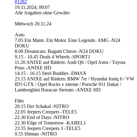
#1282
19.11.2024, 00:07
Alle Angaben ohne Gewähr:
Mittwoch 20.11.24
Auto
7.05 Ein Mann. Ein Motor. Eine Legende. AMG -N24
DOKU
8.00 Dreamcars: Bugatti Chiron -N24 DOKU
9.15 - 10.45 Deals 4 Wheels -SPORT1
11.20 ANIXE auf Rädern: Audi Q6 / Opel Astra / Toyota
Prius -ANIXE HD
14.15 - 16.15 Steel Buddies -DMAX
23.15 ANIXE auf Rädern: BMW 7er / Hyundai Ioniq 6 / VW
ID5 GTX / Opel Rocks e xtreme / Porsche 911 Dakar /
Lamborghini Huracan Sterrato -ANIXE HD
Film
20.15 Der Schakal -NITRO
22.05 Jeepers Creepers -TELE5
22.30 End of Days -NITRO
22.30 Edge of Tomorrow -KABEL1
23.55 Jeepers Creepers 3 -TELE5
0.55 Hitman -NITRO