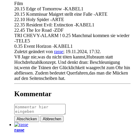
Film
20.15 Edge of Tomorrow -KABEL1
20.15 Kommissar Maigret stellt eine Falle -ARTE
22.10 Holy Spider -ARTE
22.35 Resident Evil: Extinction -KABEL1
22.45 The Ice Road -ZDF
TRI CHEVY-ALARM ! 0.25 Manchmal kommen sie wieder
-TELE5
0.35 Event Horizon -KABEL1
Zuletzt geändert von
rasse
;
19.11.2024, 17:32
.
V8 Jage nie,was du nicht töten kannst,Hubraum statt
Hochdrehzahlkonzept. Und denkt dran: Beschleunigung
ist,wenn die Tränen der Glücklichkeit waagrecht zum Ohr hin
abfliessen. Zudem bedeutet Querfahren,das man die Mücken
auf den Seitenscheiben hat.
Kommentar
Abschicken
Abbrechen
rasse