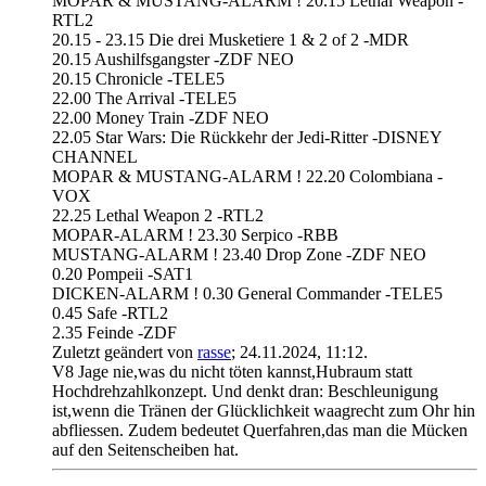
MOPAR & MUSTANG-ALARM ! 20.15 Lethal Weapon -
RTL2
20.15 - 23.15 Die drei Musketiere 1 & 2 of 2 -MDR
20.15 Aushilfsgangster -ZDF NEO
20.15 Chronicle -TELE5
22.00 The Arrival -TELE5
22.00 Money Train -ZDF NEO
22.05 Star Wars: Die Rückkehr der Jedi-Ritter -DISNEY
CHANNEL
MOPAR & MUSTANG-ALARM ! 22.20 Colombiana -
VOX
22.25 Lethal Weapon 2 -RTL2
MOPAR-ALARM ! 23.30 Serpico -RBB
MUSTANG-ALARM ! 23.40 Drop Zone -ZDF NEO
0.20 Pompeii -SAT1
DICKEN-ALARM ! 0.30 General Commander -TELE5
0.45 Safe -RTL2
2.35 Feinde -ZDF
Zuletzt geändert von
rasse
;
24.11.2024, 11:12
.
V8 Jage nie,was du nicht töten kannst,Hubraum statt
Hochdrehzahlkonzept. Und denkt dran: Beschleunigung
ist,wenn die Tränen der Glücklichkeit waagrecht zum Ohr hin
abfliessen. Zudem bedeutet Querfahren,das man die Mücken
auf den Seitenscheiben hat.