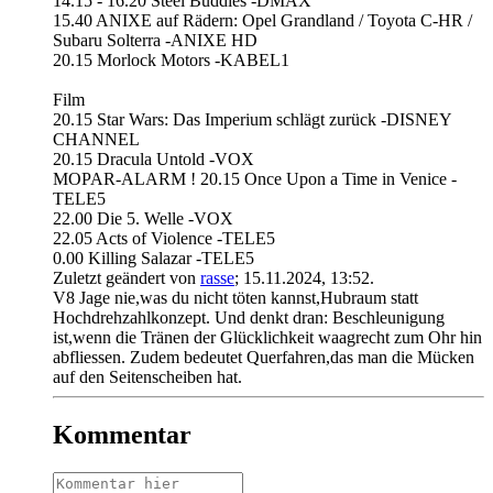
14.15 - 16.20 Steel Buddies -DMAX
15.40 ANIXE auf Rädern: Opel Grandland / Toyota C-HR /
Subaru Solterra -ANIXE HD
20.15 Morlock Motors -KABEL1
Film
20.15 Star Wars: Das Imperium schlägt zurück -DISNEY
CHANNEL
20.15 Dracula Untold -VOX
MOPAR-ALARM ! 20.15 Once Upon a Time in Venice -
TELE5
22.00 Die 5. Welle -VOX
22.05 Acts of Violence -TELE5
0.00 Killing Salazar -TELE5
Zuletzt geändert von
rasse
;
15.11.2024, 13:52
.
V8 Jage nie,was du nicht töten kannst,Hubraum statt
Hochdrehzahlkonzept. Und denkt dran: Beschleunigung
ist,wenn die Tränen der Glücklichkeit waagrecht zum Ohr hin
abfliessen. Zudem bedeutet Querfahren,das man die Mücken
auf den Seitenscheiben hat.
Kommentar