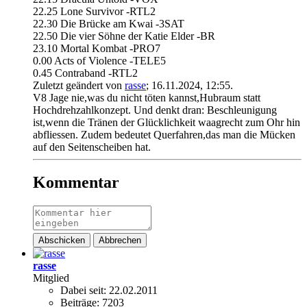
22.25 Lone Survivor -RTL2
22.30 Die Brücke am Kwai -3SAT
22.50 Die vier Söhne der Katie Elder -BR
23.10 Mortal Kombat -PRO7
0.00 Acts of Violence -TELE5
0.45 Contraband -RTL2
Zuletzt geändert von
rasse
;
16.11.2024, 12:55
.
V8 Jage nie,was du nicht töten kannst,Hubraum statt
Hochdrehzahlkonzept. Und denkt dran: Beschleunigung
ist,wenn die Tränen der Glücklichkeit waagrecht zum Ohr hin
abfliessen. Zudem bedeutet Querfahren,das man die Mücken
auf den Seitenscheiben hat.
Kommentar
Abschicken
Abbrechen
rasse
Mitglied
Dabei seit:
22.02.2011
Beiträge:
7203