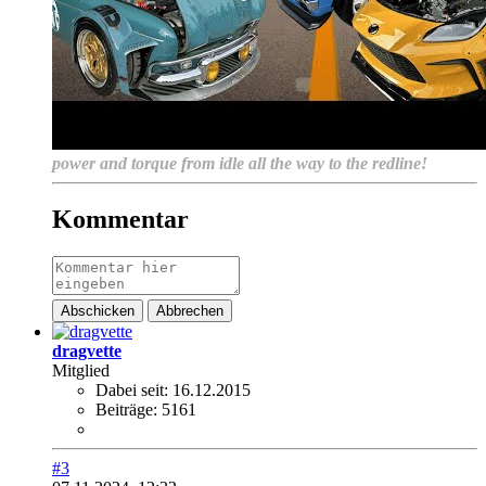
power and torque from idle all the way to the redline!
Kommentar
Abschicken
Abbrechen
dragvette
Mitglied
Dabei seit:
16.12.2015
Beiträge:
5161
#3