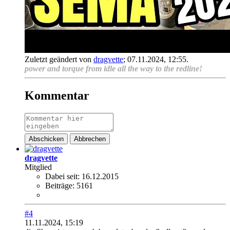
Zuletzt geändert von
dragvette
;
07.11.2024, 12:55
.
power and torque from idle all the way to the redline!
Kommentar
Abschicken
Abbrechen
dragvette
Mitglied
Dabei seit:
16.12.2015
Beiträge:
5161
#4
11.11.2024, 15:19