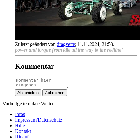
Zuletzt geändert von
dragvette
;
11.11.2024, 21:53
.
power and torque from idle all the way to the redline!
Kommentar
Abschicken
Abbrechen
Vorherige
template
Weiter
Infos
Impressum/Datenschutz
Hilfe
Kontakt
Hinauf