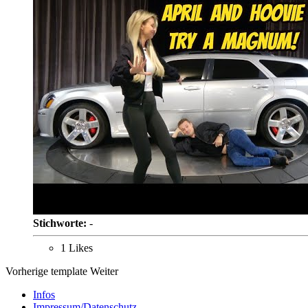
Stichworte:
-
1 Likes
Vorherige
template
Weiter
Infos
Impressum/Datenschutz