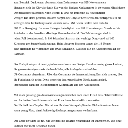
zum Beispiel. Dank einem abenteuerlichen Drehmoment von 525 Newtonmetern
distanziert sich der Chrysler damit klar von den übrigen Konkurrenten in der oberen Mittelklasse.
Der nächstbeste (Mercedes-Nobel-Kombi E 500) hat immerhin 65 Newtonmeter
weniger. Die Hemi-getunten Motoren sorgten bei Chrysler bereits von den fünfziger bis in die
siebziger Jahre für leistungsstarke «muscle cars». Mit tiefem Grollen setzt sich der
300 C in Bewegung. Bei einer Reisegeschwindigkeit von 120 Kilometern pro Stunde auf der
Autobahn ist der Innenlärm allerdings überraschend mild. Die Fahrleistungen sind in
jedem Fall beeindruckend: In 6,6 Sekunden lässt sich das wuchtige Ding von 0 auf 100
Kilometer pro Stunde beschleunigen. Beim abrupten Bremsen sorgen die 1,9 Tonnen
dann allerdings für Vibrationen und etwas Schaukelei. Dasselbe gilt bei Unebenheiten auf der
Fahrbahn.
Das Cockpit entspricht dem typischen amerikanischen Design. Das dominante, grosse Lenkrad,
die grossen Anzeigen sowie die beachtliche, edle Analoguhr sind auf den
US-Geschmack abgestimmt. Über den Geschmack der Inneneinrichtung lässt sich streiten, über
die Funktionalität nicht: Diese entspricht dem europäischen Oberklassenstandard,
insbesondere dank der leistungsstarken Klimaanlage und den Audiogeräten.
Mit solch grosszügigen Aussenabmessungen herrschen auch innen First-Class-Platzverhältnisse
vor. Im breiten Fond können sich drei Erwachsene herrschaftlich ausbreiten.
Der Nachteil des Chrysler: Die bei uns üblichen Normparkplätze im Einkaufszentrum bieten
kaum genug Platz, damit beidseitig überhaupt ausgestiegen werden kann.
Das Leder der Sitze ist gut, wie übrigens die gesamte Verarbeitung im Innenbereich. Die Sitze
könnten aber mehr Seitenhalt bieten.