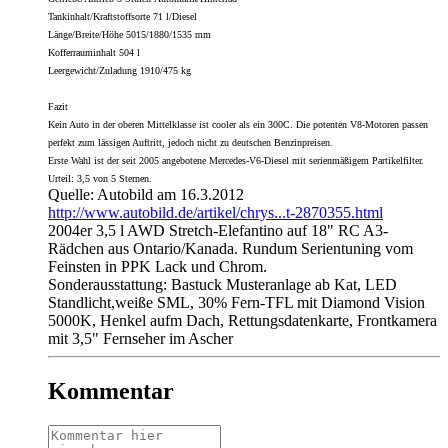
Tankinhalt/Kraftstoffsorte 71 l/Diesel
Länge/Breite/Höhe 5015/1880/1535 mm
Kofferrauminhalt 504 l
Leergewicht/Zuladung 1910/475 kg
Fazit
Kein Auto in der oberen Mittelklasse ist cooler als ein 300C. Die potenten V8-Motoren passen
perfekt zum lässigen Auftritt, jedoch nicht zu deutschen Benzinpreisen.
Erste Wahl ist der seit 2005 angebotene Mercedes-V6-Diesel mit serienmäßigem Partikelfilter.
Urteil: 3,5 von 5 Sternen.
Quelle: Autobild am 16.3.2012
http://www.autobild.de/artikel/chrys...t-2870355.html
2004er 3,5 l AWD Stretch-Elefantino auf 18" RC A3-
Rädchen aus Ontario/Kanada. Rundum Serientuning vom
Feinsten in PPK Lack und Chrom.
Sonderausstattung: Bastuck Musteranlage ab Kat, LED
Standlicht,weiße SML, 30% Fern-TFL mit Diamond Vision
5000K, Henkel aufm Dach, Rettungsdatenkarte, Frontkamera
mit 3,5" Fernseher im Ascher
Kommentar