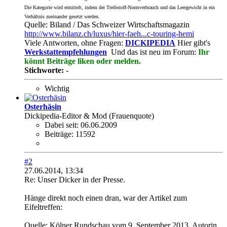
Die Kategorie wird ermittelt, indem der Treibstoff-Normverbrauch und das Leergewicht in ein
Verhältnis zueinander gesetzt werden.
Quelle: Biland / Das Schweizer Wirtschaftsmagazin
http://www.bilanz.ch/luxus/hier-faeh...c-touring-hemi
Viele Antworten, ohne Fragen:
DICKIPEDIA
Hier gibt's
Werkstattempfehlungen
Und das ist neu im Forum:
Ihr
könnt Beiträge liken oder melden.
Stichworte:
-
Wichtig
Osterhäsin
Dickipedia-Editor & Mod (Frauenquote)
Dabei seit:
06.06.2009
Beiträge:
11592
#2
27.06.2014, 13:34
Re: Unser Dicker in der Presse.
Hänge direkt noch einen dran, war der Artikel zum
Eifeltreffen:
Quelle: Kölner Rundschau vom 9. September 2013, Autorin