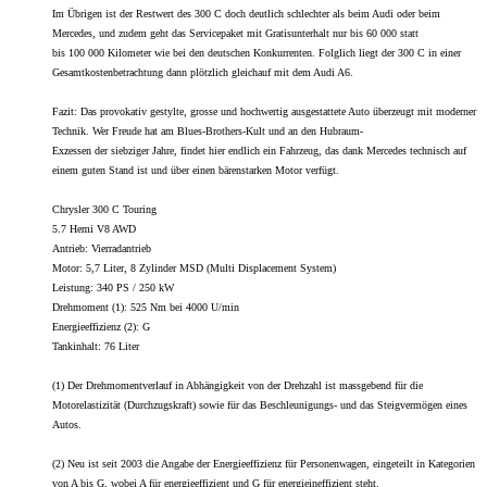
Im Übrigen ist der Restwert des 300 C doch deutlich schlechter als beim Audi oder beim
Mercedes, und zudem geht das Servicepaket mit Gratisunterhalt nur bis 60 000 statt
bis 100 000 Kilometer wie bei den deutschen Konkurrenten. Folglich liegt der 300 C in einer
Gesamtkostenbetrachtung dann plötzlich gleichauf mit dem Audi A6.
Fazit: Das provokativ gestylte, grosse und hochwertig ausgestattete Auto überzeugt mit moderner
Technik. Wer Freude hat am Blues-Brothers-Kult und an den Hubraum-
Exzessen der siebziger Jahre, findet hier endlich ein Fahrzeug, das dank Mercedes technisch auf
einem guten Stand ist und über einen bärenstarken Motor verfügt.
Chrysler 300 C Touring
5.7 Hemi V8 AWD
Antrieb: Vierradantrieb
Motor: 5,7 Liter, 8 Zylinder MSD (Multi Displacement System)
Leistung: 340 PS / 250 kW
Drehmoment (1): 525 Nm bei 4000 U/min
Energieeffizienz (2): G
Tankinhalt: 76 Liter
(1) Der Drehmomentverlauf in Abhängigkeit von der Drehzahl ist massgebend für die
Motorelastizität (Durchzugskraft) sowie für das Beschleunigungs- und das Steigvermögen eines
Autos.
(2) Neu ist seit 2003 die Angabe der Energieeffizienz für Personenwagen, eingeteilt in Kategorien
von A bis G, wobei A für energieeffizient und G für energieineffizient steht.