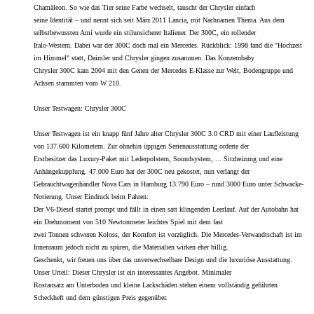
Chamäleon. So wie das Tier seine Farbe wechselt, tauscht der Chrysler einfach
seine Identität – und nennt sich seit März 2011 Lancia, mit Nachnamen Thema. Aus dem
selbstbewussten Ami wurde ein stilunsicherer Italiener. Der 300C, ein rollender
Italo-Western. Dabei war der 300C doch mal ein Mercedes. Rückblick: 1998 fand die "Hochzeit
im Himmel" statt, Daimler und Chrysler gingen zusammen. Das Konzernbaby
Chrysler 300C kam 2004 mit den Genen der Mercedes E-Klasse zur Welt, Bodengruppe und
Achsen stammten vom W 210.
Unser Testwagen: Chrysler 300C
Unser Testwagen ist ein knapp fünf Jahre alter Chrysler 300C 3.0 CRD mit einer Laufleistung
von 137.600 Kilometern. Zur ohnehin üppigen Serienausstattung orderte der
Erstbesitzer das Luxury-Paket mit Lederpolstern, Soundsystem, ... Sitzheizung und eine
Anhängekupplung. 47.000 Euro hat der 300C neu gekostet, nun verlangt der
Gebrauchtwagenhändler Nova Cars in Hamburg 13.790 Euro – rund 3000 Euro unter Schwacke-
Notierung. Unser Eindruck beim Fahren:
Der V6-Diesel startet prompt und fällt in einen satt klingenden Leerlauf. Auf der Autobahn hat
ein Drehmoment von 510 Newtonmeter leichtes Spiel mit dem fast
zwei Tonnen schweren Koloss, der Komfort ist vorzüglich. Die Mercedes-Verwandtschaft ist im
Innenraum jedoch nicht zu spüren, die Materialien wirken eher billig.
Geschenkt, wir freuen uns über das unverwechselbare Design und die luxuriöse Ausstattung.
Unser Urteil: Dieser Chrysler ist ein interessantes Angebot. Minimaler
Rostansatz am Unterboden und kleine Lackschäden stehen einem vollständig geführten
Scheckheft und dem günstigen Preis gegenüber.