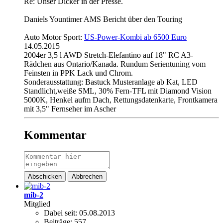
Re: Unser Dicker in der Presse.
Daniels Yountimer AMS Bericht über den Touring
Auto Motor Sport:
US-Power-Kombi ab 6500 Euro
14.05.2015
2004er 3,5 l AWD Stretch-Elefantino auf 18" RC A3-
Rädchen aus Ontario/Kanada. Rundum Serientuning vom
Feinsten in PPK Lack und Chrom.
Sonderausstattung: Bastuck Musteranlage ab Kat, LED
Standlicht,weiße SML, 30% Fern-TFL mit Diamond Vision
5000K, Henkel aufm Dach, Rettungsdatenkarte, Frontkamera
mit 3,5" Fernseher im Ascher
Kommentar
Abschicken
Abbrechen
mib-2
Mitglied
Dabei seit:
05.08.2013
Beiträge:
557