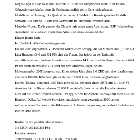
Magna Steyr in Graz baute den 300er bis 2010 für den europäischen Markt. Gut für den
Gebrauchtwagenkäufer, denn die Fertigungsqualität der in Österreich gebauten
Modelle ist in Ordnung. Die Qualität der für den US-Markt in Kanada gebauten Modelle
schwankt. So oder so – Leder und Kunststoffe im Innenraum erreichen kein
Mercedes-Niveau. Dafür punktet der Chrysler mit seiner guten Ausstattung. ESP, Windowbags,
Xenonlicht und elektrisch verstellbare Sitze sind neben klassenüblichen
Dingen immer Serie.
Im Überblick: Alle Gebrauchtwagentests
Die bis 2008 angebotenen V6-Benziner wirken etwas schlapp, die V8-Motoren mit 5,7 und 6,1
Liter Hubraum (340 und 431 PS) sind ein Traum. Der jedoch an der Tankstelle
zum Albtraum wird, Verbrauchswerte von mindestens 14 Litern sind die Regel. Die beste Wahl
ist der drehmomentstarke V6-Diesel aus dem Mercedes-Regal, der das
Motorenangebot 2005 komplettierte. Einen sieben Jahre alten 3.0 CRD mit einer Laufleistung
von unter 100.000 Kilometer gibt es ab rund 14.000 Euro, für einen vergleichbaren
Kombi (Touring) sind rund 1000 Euro mehr fällig. Wer nach einem SRT8 mit 6,1-Liter-V8
Ausschau hält, sollte mindestens 25.000 Euro einkalkulieren – und die Unterhaltskosten
nicht auf die leichte Schulter nehmen. Der Typ ist was für Asphalt-Cowboys mit mehr als einer
Handvoll Dollar. Auf welche Schwächen Autokäufer beim gebrauchten 300C achten
sollten, erfahren Sie oben in der Bildergalerie. Außerdem zeigen wir, was andere US-Autos aus
zweiter Hand kosten.
Kosten für die getestete Motorvariante
3.0 CRD (160 kW/218 PS)
Unterhaltskosten
Testverbrauch – CO2 9,4 l D/100 km – 250 g/km