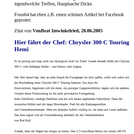
irgendwelche Treffen, Hauptsache Dicke.
Fossi64 hat eben z.B. einen schönen Artikel bei Facebook
gepostet:
Zitat von
VonBeat Imwinkelried, 28.06.2005
Hier fährt der Chef: Chrysler 300 C Touring
Hemi
Er ist protzig und liegt nicht nur ökologisch nicht im Trend. Gerade deshalb dürfte der Chrysler
300 C viele Anhänger finden – und ebenso viele Gegner.
Wer Wert darauf legt, dass an jeder Ampel die Fussgänger ins Auto gaffen, sollte sich sofort mit
der Beschaffung eines Chrysler 300 C Touring befassen. Ein Auto für
Extrovertierte, begeistern sich die einen, ein protziger Gangsterschlitten, ärgern sich die anderen.
Ursache dieser Polarisierung ist die recht provokative Formgebung:
hohe Gürtellinie, niedrige Dachlinie und die sich daraus ergebenden Sehschlitze. Dann der
monströse Kühler und die lange Motorhaube. Pech für alle Bankangestellten
und Unternehmensberater: Wem ein diskreter Auftritt wichtig ist, der kann mit Lesen aufhören.
Das Auto eignet sich als Firmenfahrzeug allenfalls für den Verkaufsdirektor
von Red Bull.
Schade, denn der Wagen hat einiges zu bieten. Den 5,7-Liter-Hemi-Motor mit seinen 340 PS