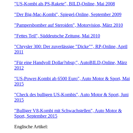
"US-Kombi als PS-Rakete", BILD-Online, Mai 2008
"Der Big-Mac-Kombi", Spiegel-Online, September 2009
"Pampersbomber auf Steroiden", Motorvision, März 2010
"Fettes Teil", Süddeutsche Zeitung, Mai 2010
"Chrysler 300: Der zuverlässige "Dicke"", RP-Online, April
2011
"Für eine Handvoll Dollar?nbsp;", AutoBILD-Online, März
2012
"US-Power-Kombi ab 6500 Euro", Auto Motor & Sport, Mai
2015
"Check des bulligen US-Kombis", Auto Motor & Sport, Juni
2015
"Bulliger V8-Kombi mit Schwachstellen", Auto Motor &
Sport, September 2015
Englische Artikel: