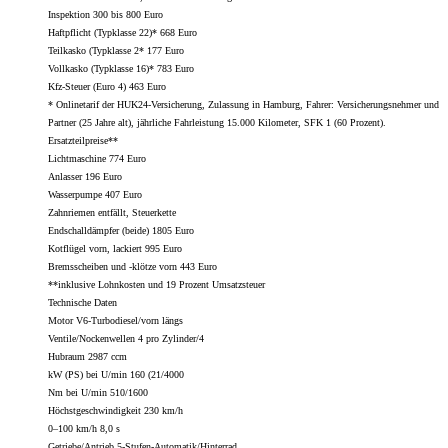
Inspektion 300 bis 800 Euro
Haftpflicht (Typklasse 22)* 668 Euro
Teilkasko (Typklasse 2
* 177 Euro
Vollkasko (Typklasse 16)* 783 Euro
Kfz-Steuer (Euro 4) 463 Euro
* Onlinetarif der HUK24-Versicherung, Zulassung in Hamburg, Fahrer: Versicherungsnehmer und
Partner (25 Jahre alt), jährliche Fahrleistung 15.000 Kilometer, SFK 1 (60 Prozent).
Ersatzteilpreise**
Lichtmaschine 774 Euro
Anlasser 196 Euro
Wasserpumpe 407 Euro
Zahnriemen entfällt, Steuerkette
Endschalldämpfer (beide) 1805 Euro
Kotflügel vorn, lackiert 995 Euro
Bremsscheiben und -klötze vorn 443 Euro
**inklusive Lohnkosten und 19 Prozent Umsatzsteuer
Technische Daten
Motor V6-Turbodiesel/vorn längs
Ventile/Nockenwellen 4 pro Zylinder/4
Hubraum 2987 ccm
kW (PS) bei U/min 160 (21
/4000
Nm bei U/min 510/1600
Höchstgeschwindigkeit 230 km/h
0–100 km/h 8,0 s
Getriebe/Antrieb 5-Stufen-Automatik/Hinterrad