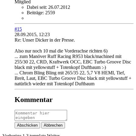
Mitglied
Dabei seit:
26.07.2012
Beiträge:
2559
#15
28.09.2015, 12:23
Re: Unser Dicker in der Presse.
Also nur noch 10 mal die Vorderachse richten 6)
... zum Manöver Ruff Racing R953 black/machined mit
255/30 22, CRD, Kraftwerk OCC, EBC Turbo Groove Disc
black mit yellowstuff + Totenkopf Duftbaum :-)
... Chrom Bling Bling mit 265/35 22, 5,7 V8 HEMI, Tief,
Breit, Laut, EBC Turbo Groove Disc black mit yellowstuff +
natürlich wieder mit Totenkopf Duftbaum
Kommentar
Abschicken
Abbrechen
Vorherige
1
3
template
Weiter