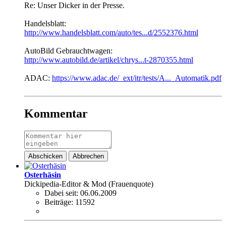
Re: Unser Dicker in der Presse.
Handelsblatt:
http://www.handelsblatt.com/auto/tes...d/2552376.html
AutoBild Gebrauchtwagen:
http://www.autobild.de/artikel/chrys...t-2870355.html
ADAC:
https://www.adac.de/_ext/itr/tests/A..._Automatik.pdf
Kommentar
Abschicken
Abbrechen
Osterhäsin
Dickipedia-Editor & Mod (Frauenquote)
Dabei seit:
06.06.2009
Beiträge:
11592