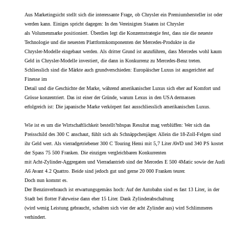
Aus Marketingsicht stellt sich die interessante Frage, ob Chrysler ein Premiumhersteller ist oder
werden kann. Einiges spricht dagegen: In den Vereinigten Staaten ist Chrysler
als Volumenmarke positioniert. Überdies legt die Konzernstrategie fest, dass nie die neueste
Technologie und die neuesten Plattformkomponenten der Mercedes-Produkte in die
Chrysler-Modelle eingebaut werden. Als dritter Grund ist anzuführen, dass Mercedes wohl kaum
Geld in Chrysler-Modelle investiert, die dann in Konkurrenz zu Mercedes-Benz treten.
Schliesslich sind die Märkte auch grundverschieden: Europäischer Luxus ist ausgerichtet auf
Finesse im
Detail und die Geschichte der Marke, während amerikanischer Luxus sich eher auf Komfort und
Grösse konzentriert. Das ist einer der Gründe, warum Lexus in den USA dermassen
erfolgreich ist: Die japanische Marke verkörpert fast ausschliesslich amerikanischen Luxus.
Wie ist es um die Wirtschaftlichkeit bestellt?nbsp
as Resultat mag verblüffen: Wer sich das
Preisschild des 300 C anschaut, fühlt sich als Schnäppchenjäger. Allein die 18-Zoll-Felgen sind
ihr Geld wert. Als vierradgetriebener 300 C Touring Hemi mit 5,7 Liter AWD und 340 PS kostet
der Spass 75 500 Franken. Die einzigen vergleichbaren Konkurrenten
mit Acht-Zylinder-Aggregaten und Vierradantrieb sind der Mercedes E 500 4Matic sowie der Audi
A6 Avant 4.2 Quattro. Beide sind jedoch gut und gerne 20 000 Franken teurer.
Doch nun kommt es.
Der Benzinverbrauch ist erwartungsgemäss hoch: Auf der Autobahn sind es fast 13 Liter, in der
Stadt bei flotter Fahrweise dann eher 15 Liter. Dank Zylinderabschaltung
(wird wenig Leistung gebraucht, schalten sich vier der acht Zylinder aus) wird Schlimmeres
verhindert.