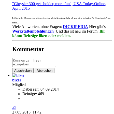
"Chrysler 300 gets bolder, more fun", USA Today-Online,
April 2015
Ich bin ja der Meinung, wir hätten schon eine solche Sammlung, habe ich aber nicht gefunden. Für Hinweise gibt's was
nettes...
Viele Antworten, ohne Fragen:
DICKIPEDIA
Hier gibt's
Werkstattempfehlungen
Und das ist neu im Forum:
Ihr
könnt Beiträge liken oder melden.
Kommentar
Abschicken
Abbrechen
biker
Mitglied
Dabei seit:
04.09.2014
Beiträge:
469
#5
27.05.2015, 11:42