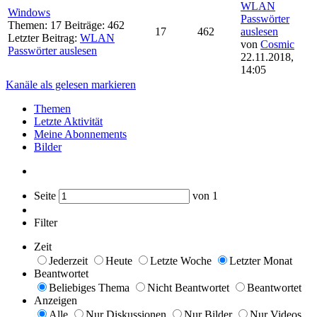
WLAN
Windows
Passwörter
Themen: 17 Beiträge: 462
17
462
auslesen
Letzter Beitrag:
WLAN
von
Cosmic
Passwörter auslesen
22.11.2018,
14:05
Kanäle als gelesen markieren
Themen
Letzte Aktivität
Meine Abonnements
Bilder
Seite
von
1
Filter
Zeit
Jederzeit
Heute
Letzte Woche
Letzter Monat
Beantwortet
Beliebiges Thema
Nicht Beantwortet
Beantwortet
Anzeigen
Alle
Nur Diskussionen
Nur Bilder
Nur Videos