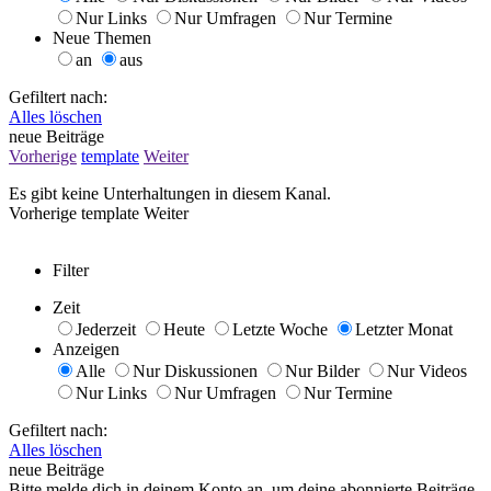
Nur Links
Nur Umfragen
Nur Termine
Neue Themen
an
aus
Gefiltert nach:
Alles löschen
neue Beiträge
Vorherige
template
Weiter
Es gibt keine Unterhaltungen in diesem Kanal.
Vorherige
template
Weiter
Filter
Zeit
Jederzeit
Heute
Letzte Woche
Letzter Monat
Anzeigen
Alle
Nur Diskussionen
Nur Bilder
Nur Videos
Nur Links
Nur Umfragen
Nur Termine
Gefiltert nach:
Alles löschen
neue Beiträge
Bitte melde dich in deinem Konto an, um deine abonnierte Beiträge