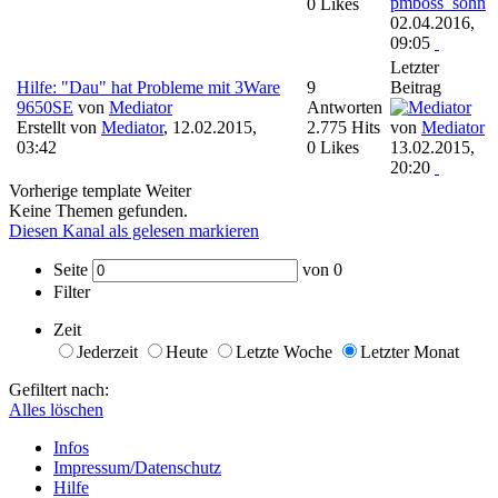
pmboss_sohn
0 Likes
02.04.2016,
09:05
Letzter
Hilfe: "Dau" hat Probleme mit 3Ware
9
Beitrag
9650SE
von
Mediator
Antworten
Erstellt von
Mediator
,
12.02.2015,
2.775 Hits
von
Mediator
03:42
0 Likes
13.02.2015,
20:20
Vorherige
template
Weiter
Keine Themen gefunden.
Diesen Kanal als gelesen markieren
Seite
von
0
Filter
Zeit
Jederzeit
Heute
Letzte Woche
Letzter Monat
Gefiltert nach:
Alles löschen
Infos
Impressum/Datenschutz
Hilfe