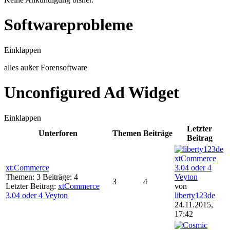
Softwareprobleme
Einklappen
alles außer Forensoftware
Unconfigured Ad Widget
Einklappen
Letzter
Unterforen
Themen
Beiträge
Beitrag
xtCommerce
xt:Commerce
3.04 oder 4
Themen: 3 Beiträge: 4
Veyton
3
4
Letzter Beitrag:
xtCommerce
von
3.04 oder 4 Veyton
liberty123de
24.11.2015,
17:42