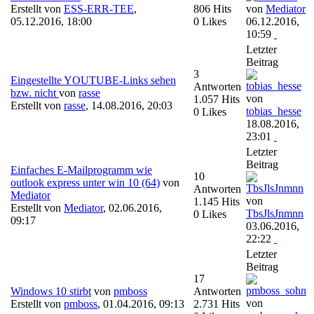
Erstellt von
ESS-ERR-TEE
,
806 Hits
von
Mediator
05.12.2016, 18:00
0 Likes
06.12.2016,
10:59
Letzter
Beitrag
3
Eingestellte YOUTUBE-Links sehen
Antworten
bzw. nicht
von
rasse
von
1.057 Hits
Erstellt von
rasse
,
14.08.2016, 20:03
tobias_hesse
0 Likes
18.08.2016,
23:01
Letzter
Beitrag
Einfaches E-Mailprogramm wie
10
outlook express unter win 10 (64)
von
Antworten
Mediator
von
1.145 Hits
Erstellt von
Mediator
,
02.06.2016,
TbsJlsJnmnn
0 Likes
09:17
03.06.2016,
22:22
Letzter
Beitrag
17
Windows 10 stirbt
von
pmboss
Antworten
von
Erstellt von
pmboss
,
01.04.2016, 09:13
2.731 Hits