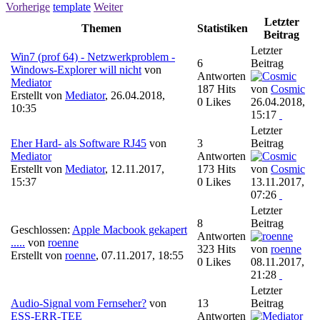
Vorherige
template
Weiter
Letzter
Themen
Statistiken
Beitrag
Letzter
Win7 (prof 64) - Netzwerkproblem -
6
Beitrag
Windows-Explorer will nicht
von
Antworten
Mediator
187 Hits
von
Cosmic
Erstellt von
Mediator
,
26.04.2018,
0 Likes
26.04.2018,
10:35
15:17
Letzter
Eher Hard- als Software RJ45
von
3
Beitrag
Mediator
Antworten
Erstellt von
Mediator
,
12.11.2017,
173 Hits
von
Cosmic
15:37
0 Likes
13.11.2017,
07:26
Letzter
8
Beitrag
Geschlossen:
Apple Macbook gekapert
Antworten
.....
von
roenne
323 Hits
von
roenne
Erstellt von
roenne
,
07.11.2017, 18:55
0 Likes
08.11.2017,
21:28
Letzter
Audio-Signal vom Fernseher?
von
13
Beitrag
ESS-ERR-TEE
Antworten