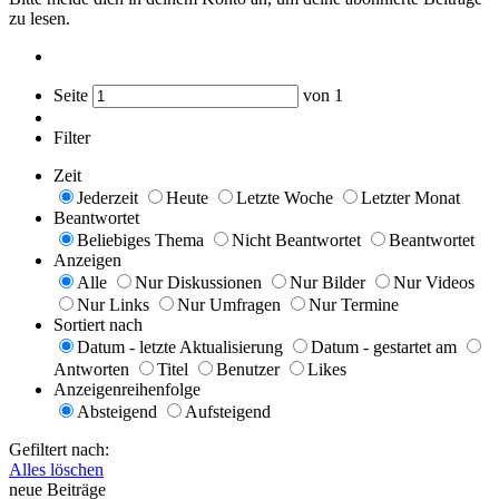
zu lesen.
Seite
von
1
Filter
Zeit
Jederzeit
Heute
Letzte Woche
Letzter Monat
Beantwortet
Beliebiges Thema
Nicht Beantwortet
Beantwortet
Anzeigen
Alle
Nur Diskussionen
Nur Bilder
Nur Videos
Nur Links
Nur Umfragen
Nur Termine
Sortiert nach
Datum - letzte Aktualisierung
Datum - gestartet am
Antworten
Titel
Benutzer
Likes
Anzeigenreihenfolge
Absteigend
Aufsteigend
Gefiltert nach:
Alles löschen
neue Beiträge