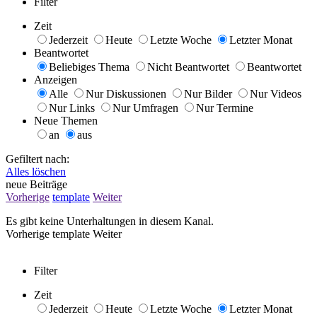
Filter
Zeit
Jederzeit
Heute
Letzte Woche
Letzter Monat
Beantwortet
Beliebiges Thema
Nicht Beantwortet
Beantwortet
Anzeigen
Alle
Nur Diskussionen
Nur Bilder
Nur Videos
Nur Links
Nur Umfragen
Nur Termine
Neue Themen
an
aus
Gefiltert nach:
Alles löschen
neue Beiträge
Vorherige
template
Weiter
Es gibt keine Unterhaltungen in diesem Kanal.
Vorherige
template
Weiter
Filter
Zeit
Jederzeit
Heute
Letzte Woche
Letzter Monat