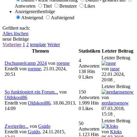
Antworten
Titel
Benutzer
Likes
Anzeigenreihenfolge
Absteigend
Aufsteigend
Gefiltert nach:
Alles löschen
neue Beiträge
Vorherige
1
2
template
Weiter
Themen
Statistiken
Letzter Beitrag
Letzter Beitrag
4
Dschungelcamp 2024
von
roenne
Antworten
Erstellt von
roenne
,
21.01.2024,
von
rasse
138 Hits
20:51
22.01.2024,
0 Likes
20:08
Letzter Beitrag
So funktioniert ein Forum...
von
150
Oldskool86
Antworten
von
Erstellt von
Oldskool86
,
18.06.2013,
1.999 Hits
gerdarosenow
14:09
0 Likes
07.03.2018,
15:18
Letzter Beitrag
50
Zweizeiler...
von
Guido
Antworten
Erstellt von
Guido
,
24.11.2015,
von
Kloks
1.123 Hits