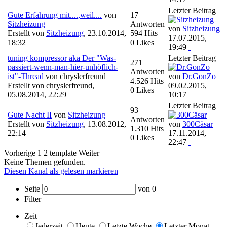
Letzter Beitrag
Gute Erfahrung mit....,weil....
von
17
Sitzheizung
Antworten
von
Sitzheizung
Erstellt von
Sitzheizung
,
23.10.2014,
594 Hits
17.07.2015,
18:32
0 Likes
19:49
tuning kompressor aka Der "Was-
Letzter Beitrag
271
passiert-wenn-man-hier-unhöflich-
Antworten
ist"-Thread
von chryslerfreund
von
Dr.GonZo
4.526 Hits
Erstellt von chryslerfreund,
09.02.2015,
0 Likes
05.08.2014, 22:29
10:17
Letzter Beitrag
93
Gute Nacht II
von
Sitzheizung
Antworten
Erstellt von
Sitzheizung
,
13.08.2012,
von
300Cäsar
1.310 Hits
22:14
17.11.2014,
0 Likes
22:47
Vorherige
1
2
template
Weiter
Keine Themen gefunden.
Diesen Kanal als gelesen markieren
Seite
von
0
Filter
Zeit
Jederzeit
Heute
Letzte Woche
Letzter Monat