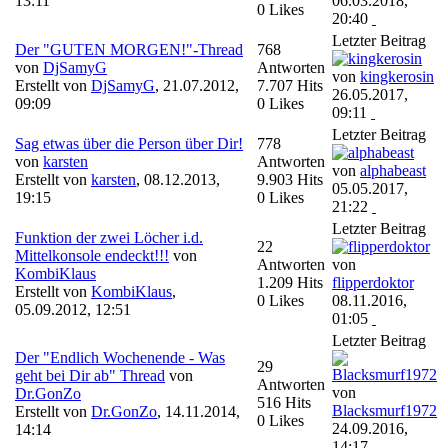
13:11
06.03.2018,
0 Likes
20:40
Letzter Beitrag
Der "GUTEN MORGEN!"-Thread
768
von
DjSamyG
Antworten
von
kingkerosin
Erstellt von
DjSamyG
,
21.07.2012,
7.707 Hits
26.05.2017,
09:09
0 Likes
09:11
Letzter Beitrag
Sag etwas über die Person über Dir!
778
von
karsten
Antworten
von
alphabeast
Erstellt von
karsten
,
08.12.2013,
9.903 Hits
05.05.2017,
19:15
0 Likes
21:22
Letzter Beitrag
Funktion der zwei Löcher i.d.
22
Mittelkonsole endeckt!!!
von
Antworten
von
KombiKlaus
1.209 Hits
flipperdoktor
Erstellt von
KombiKlaus
,
0 Likes
08.11.2016,
05.09.2012, 12:51
01:05
Letzter Beitrag
Der "Endlich Wochenende - Was
29
geht bei Dir ab" Thread
von
Antworten
von
Dr.GonZo
516 Hits
Blacksmurf1972
Erstellt von
Dr.GonZo
,
14.11.2014,
0 Likes
24.09.2016,
14:14
14:17