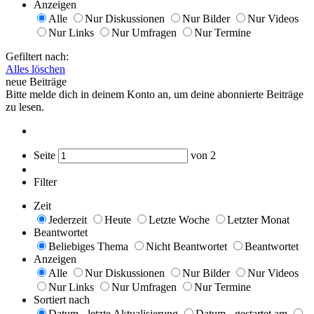
Anzeigen
Alle
Nur Diskussionen
Nur Bilder
Nur Videos
Nur Links
Nur Umfragen
Nur Termine
Gefiltert nach:
Alles löschen
neue Beiträge
Bitte melde dich in deinem Konto an, um deine abonnierte Beiträge
zu lesen.
Seite
von
2
Filter
Zeit
Jederzeit
Heute
Letzte Woche
Letzter Monat
Beantwortet
Beliebiges Thema
Nicht Beantwortet
Beantwortet
Anzeigen
Alle
Nur Diskussionen
Nur Bilder
Nur Videos
Nur Links
Nur Umfragen
Nur Termine
Sortiert nach
Datum - letzte Aktualisierung
Datum - gestartet am