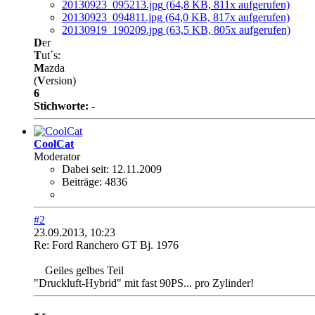
20130923_095213.jpg
(64,8 KB, 811x aufgerufen)
20130923_094811.jpg
(64,0 KB, 817x aufgerufen)
20130919_190209.jpg
(63,5 KB, 805x aufgerufen)
D
er
T
ut´s:
M
azda
(
V
ersion)
6
Stichworte:
-
CoolCat
Moderator
Dabei seit:
12.11.2009
Beiträge:
4836
#2
23.09.2013, 10:23
Re: Ford Ranchero GT Bj. 1976
Geiles gelbes Teil
"Druckluft-Hybrid" mit fast 90PS... pro Zylinder!