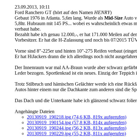
23.09.2013, 10:11
Ford Ranchero GT (hört auf den Namen
HENRY
)
Gebaut 1976 in Atlanta. 5,6m lang. Wurde als
Mid-Size
Auto ve
5,8ltr. Hubraum mit 145 PS... wobei es wahrscheinlich etwas 
verbaut habe.
Bezahlt habe ich genau 12.000,-, er hat 171.000 Meilen auf de
Vorbesitzer. Er hat die H-Zulassung und noch bis 07/2015 TÜ
Vorne sind 8"-225er und hinten 10"-275 Reifen verbaut (einget
Er hat HiJackers drann die ich allerdings noch nicht ausgefahr
Der Innenraum war mal AA-Braun wurde aber schwarz gefärbt (
Leder bezogen. Sportlenkrad ist ein neues. Einzig der Teppich i
Trotz Stilbruch und hämischen Gelächter werde ich eine Rück
Autos hinter einem nur die Dachkante zum anderen sind die Spi
Das Dach und die Unterkante habe ich glänzend schwarz folier
Angehängte Dateien
20130919_190218.jpg
(74,6 KB, 819x aufgerufen)
20130919_190154.jpg
(57,8 KB, 814x aufgerufen)
20130919_190244.jpg
(56,2 KB, 813x aufgerufen)
20130919_190229.jpg
(55,2 KB, 811x aufgerufen)