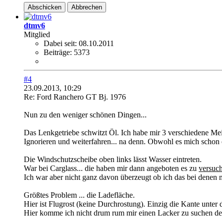
Abschicken
Abbrechen
dtmv6
Mitglied
Dabei seit:
08.10.2011
Beiträge:
5373
#4
23.09.2013, 10:29
Re: Ford Ranchero GT Bj. 1976
Nun zu den weniger schönen Dingen...
Das Lenkgetriebe schwitzt Öl. Ich habe mir 3 verschiedene Mei
Ignorieren und weiterfahren... na denn. Obwohl es mich schon 
Die Windschutzscheibe oben links lässt Wasser eintreten.
War bei Carglass... die haben mir dann angeboten es zu
versuc
Ich war aber nicht ganz davon überzeugt ob ich das bei denen 
Größtes Problem ... die Ladefläche.
Hier ist Flugrost (keine Durchrostung). Einzig die Kante unter d
Hier komme ich nicht drum rum mir einen Lacker zu suchen der 