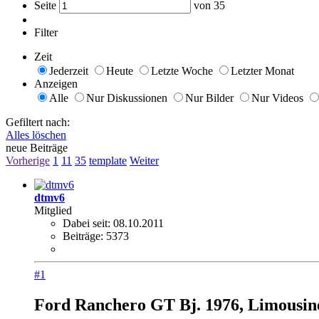
Seite
von
35
Filter
Zeit
Jederzeit
Heute
Letzte Woche
Letzter Monat
Anzeigen
Alle
Nur Diskussionen
Nur Bilder
Nur Videos
Gefiltert nach:
Alles löschen
neue Beiträge
Vorherige
1
11
35
template
Weiter
dtmv6
Mitglied
Dabei seit:
08.10.2011
Beiträge:
5373
#1
Ford Ranchero GT Bj. 1976, Limousin