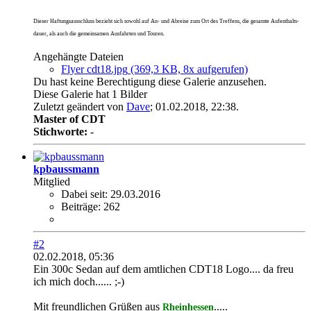
Dieser Haftungsausschluss bezieht sich sowohl auf An- und Abreise zum Ort des Treffens, die gesamte Aufenthalts-
dauer, als auch die gemeinsamen Ausfahrten und Touren.
Angehängte Dateien
Flyer cdt18.jpg
(369,3 KB, 8x aufgerufen)
Du hast keine Berechtigung diese Galerie anzusehen.
Diese Galerie hat 1 Bilder
Zuletzt geändert von
Dave
;
01.02.2018, 22:38
.
Master of CDT
Stichworte:
-
kpbaussmann
Mitglied
Dabei seit:
29.03.2016
Beiträge:
262
#2
02.02.2018, 05:36
Ein 300c Sedan auf dem amtlichen CDT18 Logo.... da freu
ich mich doch...... ;-)
Mit freundlichen Grüßen aus
.....
Rheinhessen