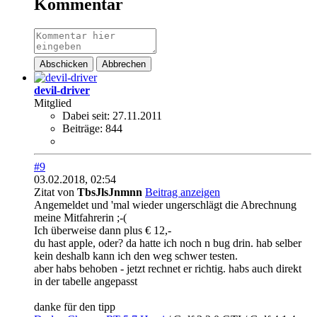
Kommentar
Abschicken
Abbrechen
devil-driver
Mitglied
Dabei seit:
27.11.2011
Beiträge:
844
#9
03.02.2018, 02:54
Zitat von
TbsJlsJnmnn
Beitrag anzeigen
Angemeldet und 'mal wieder ungerschlägt die Abrechnung
meine Mitfahrerin ;-(
Ich überweise dann plus € 12,-
du hast apple, oder? da hatte ich noch n bug drin. hab selber
kein deshalb kann ich den weg schwer testen.
aber habs behoben - jetzt rechnet er richtig. habs auch direkt
in der tabelle angepasst
danke für den tipp