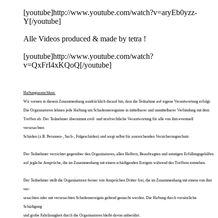
[youtube]http://www.youtube.com/watch?v=aryEb0yzz-
Y[/youtube]
Alle Videos produced & made by tetra !
[youtube]http://www.youtube.com/watch?
v=QxFrI4xKQoQ[/youtube]
Haftungsausschluss:
Wir weisen in diesem Zusammenhang ausdrücklich darauf hin, dass die Teilnahme auf eigene Verantwortung erfolgt.
Die Organisatoren lehnen jede Haftung um Schadensereignisse in mittelbarer und unmittelbarer Verbindung mit dem
Treffen ab. Der Teilnehmer übernimmt zivil- und strafrechtliche Verantwortung für alle von ihm eventuell
verursachten
Schäden (z.B. Personen-, Sach-, Folgeschäden) und sorgt selbst für ausreichenden Versicherungsschutz.
Der Teilnehmer verzichtet gegenüber den Organisatoren, allen Helfern, Beauftragten und sonstigen Erfüllungsgehilfen
auf jegliche Ansprüche, die im Zusammenhang mit einem schädigenden Ereignis während des Treffens entstehen.
Der Teilnehmer stellt die Organisatoren ferner von Ansprüchen Dritter frei, die im Zusammenhang mit einem von ihm
ver-
ursachten oder mit verursachten Schadensereignis geltend gemacht werden. Die Haftung durch vorsätzliche
Schädigung
und grobe Fahrlässigkeit durch die Organisatoren bleibt davon unberührt.