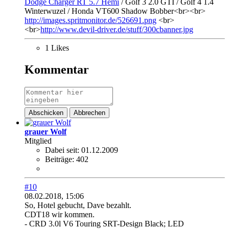
Dodge Charger RT 5.7 Hemi
/ Golf 3 2.0 GTI / Golf 4 1.4
Winterwuzel / Honda VT600 Shadow Bobber<br><br>
http://images.spritmonitor.de/526691.png
<br>
<br>
http://www.devil-driver.de/stuff/300cbanner.jpg
1 Likes
Kommentar
Abschicken
Abbrechen
grauer Wolf
Mitglied
Dabei seit:
01.12.2009
Beiträge:
402
#10
08.02.2018, 15:06
So, Hotel gebucht, Dave bezahlt.
CDT18 wir kommen.
- CRD 3.0l V6 Touring SRT-Design Black; LED