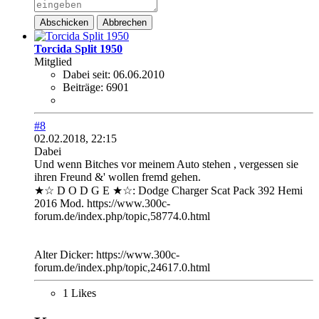
Abschicken
Abbrechen
Torcida Split 1950
Mitglied
Dabei seit:
06.06.2010
Beiträge:
6901
#8
02.02.2018, 22:15
Dabei
Und wenn Bitches vor meinem Auto stehen , vergessen sie
ihren Freund &' wollen fremd gehen.
★☆ D O D G E ★☆: Dodge Charger Scat Pack 392 Hemi
2016 Mod. https://www.300c-
forum.de/index.php/topic,58774.0.html
Alter Dicker: https://www.300c-
forum.de/index.php/topic,24617.0.html
1 Likes