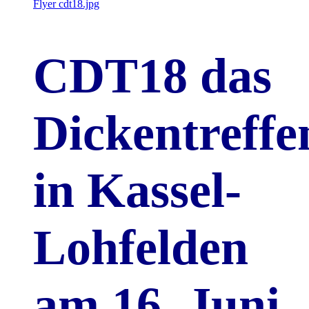
Flyer cdt18.jpg
CDT18 das
Dickentreffe
in Kassel-
Lohfelden
am 16. Juni