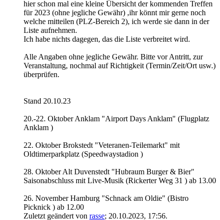
hier schon mal eine kleine Übersicht der kommenden Treffen
für 2023 (ohne jegliche Gewähr) ,ihr könnt mir gerne noch
welche mitteilen (PLZ-Bereich 2), ich werde sie dann in der
Liste aufnehmen.
Ich habe nichts dagegen, das die Liste verbreitet wird.
Alle Angaben ohne jegliche Gewähr. Bitte vor Antritt, zur
Veranstaltung, nochmal auf Richtigkeit (Termin/Zeit/Ort usw.)
überprüfen.
Stand 20.10.23
20.-22. Oktober Anklam "Airport Days Anklam" (Flugplatz
Anklam )
22. Oktober Brokstedt "Veteranen-Teilemarkt" mit
Oldtimerparkplatz (Speedwaystadion )​
28. Oktober Alt Duvenstedt "Hubraum Burger & Bier"
Saisonabschluss mit Live-Musik (Rickerter Weg 31 ) ab 13.00
26. November Hamburg "Schnack am Oldie" (Bistro
Picknick ) ab 12.00​
Zuletzt geändert von
rasse
;
20.10.2023, 17:56
.