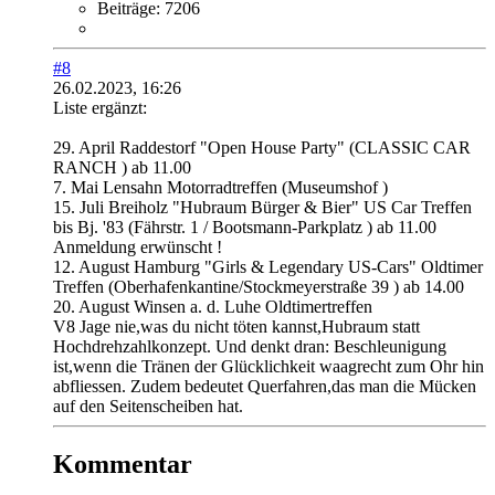
Beiträge:
7206
#8
26.02.2023, 16:26
Liste ergänzt:
29. April Raddestorf "Open House Party" (CLASSIC CAR
RANCH ) ab 11.00
7. Mai Lensahn Motorradtreffen (Museumshof )
15. Juli Breiholz "Hubraum Bürger & Bier" US Car Treffen
bis Bj. '83 (Fährstr. 1 / Bootsmann-Parkplatz ) ab 11.00
Anmeldung erwünscht !
12. August Hamburg "Girls & Legendary US-Cars" Oldtimer
Treffen (Oberhafenkantine/Stockmeyerstraße 39 ) ab 14.00
20. August Winsen a. d. Luhe Oldtimertreffen
V8 Jage nie,was du nicht töten kannst,Hubraum statt
Hochdrehzahlkonzept. Und denkt dran: Beschleunigung
ist,wenn die Tränen der Glücklichkeit waagrecht zum Ohr hin
abfliessen. Zudem bedeutet Querfahren,das man die Mücken
auf den Seitenscheiben hat.
Kommentar