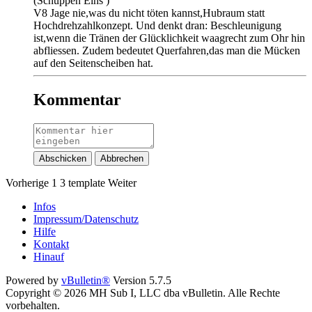
(Schuppen Eins )​
V8 Jage nie,was du nicht töten kannst,Hubraum statt
Hochdrehzahlkonzept. Und denkt dran: Beschleunigung
ist,wenn die Tränen der Glücklichkeit waagrecht zum Ohr hin
abfliessen. Zudem bedeutet Querfahren,das man die Mücken
auf den Seitenscheiben hat.
Kommentar
Abschicken
Abbrechen
Vorherige
1
3
template
Weiter
Infos
Impressum/Datenschutz
Hilfe
Kontakt
Hinauf
Powered by
vBulletin®
Version 5.7.5
Copyright © 2026 MH Sub I, LLC dba vBulletin. Alle Rechte
vorbehalten.