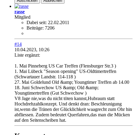
Abschicken
Abbrechen
rasse
Mitglied
Dabei seit:
22.02.2011
Beiträge:
7206
#14
10.04.2023, 10:26
Liste ergänzt:
1. Mai Pinneberg US Car Treffen (Flensburger Str.3 )
1. Mai Lübeck "Season opening" US-Oldtimertreffen
(Schwartauer Landstr. 114-118 )
27. Mai Goldelund Old &amp; Youngtimer Treffen ab 14.00
18. Juni Schwechow US &amp; Old &amp;
Youngtimertreffen (Gut Schwechow )​
V8 Jage nie,was du nicht töten kannst,Hubraum statt
Hochdrehzahlkonzept. Und denkt dran: Beschleunigung
ist,wenn die Tränen der Glücklichkeit waagrecht zum Ohr hin
abfliessen. Zudem bedeutet Querfahren,das man die Mücken
auf den Seitenscheiben hat.