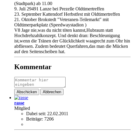
(Stadtpark) ab 11.00
9. Juli 29491 Lanze bei Prezelle Oldtimertreffen
23. September Kattendorf Herbstfest mit Oldtimertreffen
21. Oktober Brokstedt "Veteranen-Teilemarkt" mit
Oldtimerparkplatz (Speedwaystadion )
V8 Jage nie,was du nicht töten kannst,Hubraum statt
Hochdrehzahlkonzept. Und denkt dran: Beschleunigung
ist,wenn die Tränen der Glücklichkeit waagrecht zum Ohr hin
abfliessen. Zudem bedeutet Querfahren,das man die Mücken
auf den Seitenscheiben hat.
Kommentar
Abschicken
Abbrechen
rasse
Mitglied
Dabei seit:
22.02.2011
Beiträge:
7206