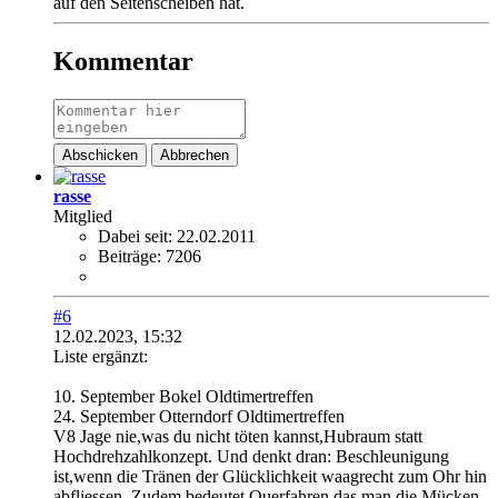
auf den Seitenscheiben hat.
Kommentar
Abschicken
Abbrechen
rasse
Mitglied
Dabei seit:
22.02.2011
Beiträge:
7206
#6
12.02.2023, 15:32
Liste ergänzt:
10. September Bokel Oldtimertreffen
24. September Otterndorf Oldtimertreffen
V8 Jage nie,was du nicht töten kannst,Hubraum statt
Hochdrehzahlkonzept. Und denkt dran: Beschleunigung
ist,wenn die Tränen der Glücklichkeit waagrecht zum Ohr hin
abfliessen. Zudem bedeutet Querfahren,das man die Mücken