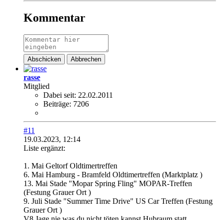
Kommentar
Abschicken
Abbrechen
rasse
Mitglied
Dabei seit:
22.02.2011
Beiträge:
7206
#11
19.03.2023, 12:14
Liste ergänzt:
1. Mai Geltorf Oldtimertreffen
6. Mai Hamburg - Bramfeld Oldtimertreffen (Marktplatz )
13. Mai Stade "Mopar Spring Fling" MOPAR-Treffen
(Festung Grauer Ort )
9. Juli Stade "Summer Time Drive" US Car Treffen (Festung
Grauer Ort )​
V8 Jage nie,was du nicht töten kannst,Hubraum statt