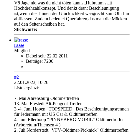
V8 Jage nie,was du nicht töten kannst,Hubraum statt
Hochdrehzahlkonzept. Und denkt dran: Beschleunigung
ist,wenn die Tränen der Glücklichkeit waagrecht zum Ohr hin
abfliessen. Zudem bedeutet Querfahren,das man die Mücken
auf den Seitenscheiben hat.
Stichworte:
-
rasse
Mitglied
Dabei seit:
22.02.2011
Beiträge:
7206
#2
22.01.2023, 10:26
Liste ergänzt:
7. Mai Ahrensburg Oldtimertreffen
13. Mai Frestedt Alt-Peugeot Treffen
3.-4. Juni Hopen "TOPSPEED" Das Beschleunigungsrennen
für Jedermann mit US Car & Oldtimertreffen
4. Juni Ellerhoop "PINNEBERG MOBIL" Oldtimertreffen
(Arboretum/Thiensen 4 )
2. Juli Norderstedt "VFV-Oldtimer-Picknick" Oldtimertreffen