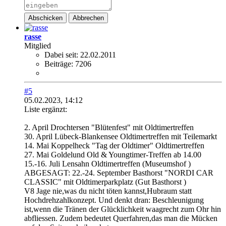
Abschicken
Abbrechen
rasse
Mitglied
Dabei seit:
22.02.2011
Beiträge:
7206
#5
05.02.2023, 14:12
Liste ergänzt:
2. April Drochtersen "Blütenfest" mit Oldtimertreffen
30. April Lübeck-Blankensee Oldtimertreffen mit Teilemarkt
14. Mai Koppelheck "Tag der Oldtimer" Oldtimertreffen
27. Mai Goldelund Old & Youngtimer-Treffen ab 14.00
15.-16. Juli Lensahn Oldtimertreffen (Museumshof )
ABGESAGT: 22.-24. September Basthorst "NORDI CAR
CLASSIC" mit Oldtimerparkplatz (Gut Basthorst )
V8 Jage nie,was du nicht töten kannst,Hubraum statt
Hochdrehzahlkonzept. Und denkt dran: Beschleunigung
ist,wenn die Tränen der Glücklichkeit waagrecht zum Ohr hin
abfliessen. Zudem bedeutet Querfahren,das man die Mücken