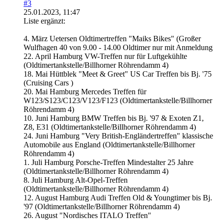
#3
25.01.2023, 11:47
Liste ergänzt:
4. März Uetersen Oldtimertreffen "Maiks Bikes" (Großer
Wulfhagen 40 von 9.00 - 14.00 Oldtimer nur mit Anmeldung
22. April Hamburg VW-Treffen nur für Luftgekühlte
(Oldtimertankstelle/Billhorner Röhrendamm 4)
18. Mai Hüttblek "Meet & Greet" US Car Treffen bis Bj. '75
(Cruising Cars )
20. Mai Hamburg Mercedes Treffen für
W123/S123/C123/V123/F123 (Oldtimertankstelle/Billhorner
Röhrendamm 4)
10. Juni Hamburg BMW Treffen bis Bj. '97 & Exoten Z1,
Z8, E31 (Oldtimertankstelle/Billhorner Röhrendamm 4)
24. Juni Hamburg "Very British-Engländertreffen" klassische
Automobile aus England (Oldtimertankstelle/Billhorner
Röhrendamm 4)
1. Juli Hamburg Porsche-Treffen Mindestalter 25 Jahre
(Oldtimertankstelle/Billhorner Röhrendamm 4)
8. Juli Hamburg Alt-Opel-Treffen
(Oldtimertankstelle/Billhorner Röhrendamm 4)
12. August Hamburg Audi Treffen Old & Youngtimer bis Bj.
'97 (Oldtimertankstelle/Billhorner Röhrendamm 4)
26. August "Nordisches ITALO Treffen"