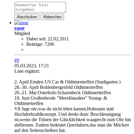
Abschicken
Abbrechen
rasse
Mitglied
Dabei seit:
22.02.2011
Beiträge:
7206
#9
05.03.2023, 17:21
Liste ergänzt:
2. April Emden US Car & Oldtimertreffen (Stadtgarten )
28.-30. April Bohlenbergerfeld Oldtimertreffen
20.-21. Mai Osterholz-Scharmbeck Oldtimertreffen
18. Juni Großenbrode "Meerklassiker" Young- &
Oldtimertreffen​
V8 Jage nie,was du nicht töten kannst,Hubraum statt
Hochdrehzahlkonzept. Und denkt dran: Beschleunigung
ist,wenn die Tränen der Glücklichkeit waagrecht zum Ohr hin
abfliessen. Zudem bedeutet Querfahren,das man die Mücken
auf den Seitenscheiben hat.