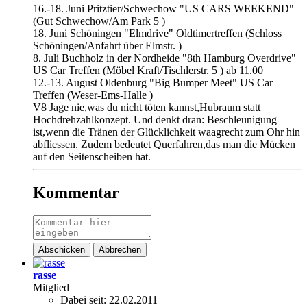
16.-18. Juni Pritztier/Schwechow "US CARS WEEKEND"
(Gut Schwechow/Am Park 5 )
18. Juni Schöningen "Elmdrive" Oldtimertreffen (Schloss
Schöningen/Anfahrt über Elmstr. )
8. Juli Buchholz in der Nordheide "8th Hamburg Overdrive"
US Car Treffen (Möbel Kraft/Tischlerstr. 5 ) ab 11.00
12.-13. August Oldenburg "Big Bumper Meet" US Car
Treffen (Weser-Ems-Halle )
V8 Jage nie,was du nicht töten kannst,Hubraum statt
Hochdrehzahlkonzept. Und denkt dran: Beschleunigung
ist,wenn die Tränen der Glücklichkeit waagrecht zum Ohr hin
abfliessen. Zudem bedeutet Querfahren,das man die Mücken
auf den Seitenscheiben hat.
Kommentar
Abschicken
Abbrechen
rasse
Mitglied
Dabei seit:
22.02.2011