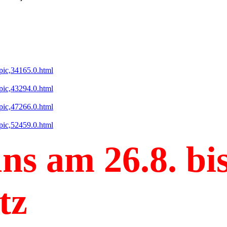
pic,34165.0.html
pic,43294.0.html
pic,47266.0.html
pic,52459.0.html
ns am 26.8. bi
tz