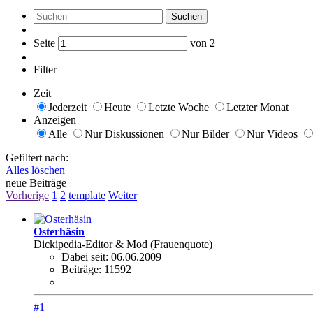
Suchen
Seite
von
2
Filter
Zeit
Jederzeit
Heute
Letzte Woche
Letzter Monat
Anzeigen
Alle
Nur Diskussionen
Nur Bilder
Nur Videos
Gefiltert nach:
Alles löschen
neue Beiträge
Vorherige
1
2
template
Weiter
Osterhäsin
Dickipedia-Editor & Mod (Frauenquote)
Dabei seit:
06.06.2009
Beiträge:
11592
#1