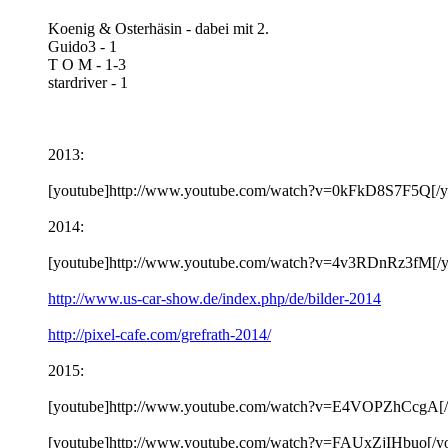
Koenig & Osterhäsin - dabei mit 2.
Guido3 - 1
T O M - 1-3
stardriver - 1
2013:
[youtube]http://www.youtube.com/watch?v=0kFkD8S7F5Q[/y
2014:
[youtube]http://www.youtube.com/watch?v=4v3RDnRz3fM[/y
http://www.us-car-show.de/index.php/de/bilder-2014
http://pixel-cafe.com/grefrath-2014/
2015:
[youtube]http://www.youtube.com/watch?v=E4VOPZhCcgA[/
[youtube]http://www.youtube.com/watch?v=FAUxZjIHbuo[/y