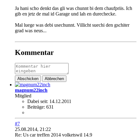
Ja hani scho denkt das gli was chunnt bi dem chaufpriis. Ich
gib en jetz de mal id Garage und lah en durechecke.
Mal luege was debi usechunnt. Villicht suechi den gschiter
grad was neus...
Kommentar
Abschicken
Abbrechen
magnum22inch
Mitglied
Dabei seit:
14.12.2011
Beiträge:
631
#7
25.08.2014, 21:22
Re: Us car treffen 2014 volketswil 14.9