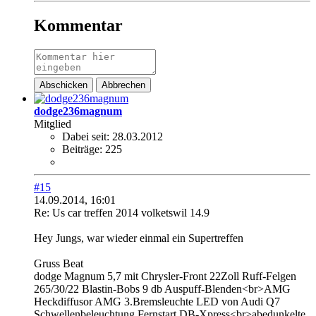
Kommentar
Abschicken
Abbrechen
dodge236magnum
Mitglied
Dabei seit:
28.03.2012
Beiträge:
225
#15
14.09.2014, 16:01
Re: Us car treffen 2014 volketswil 14.9
Hey Jungs, war wieder einmal ein Supertreffen
Gruss Beat
dodge Magnum 5,7 mit Chrysler-Front 22Zoll Ruff-Felgen
265/30/22 Blastin-Bobs 9 db Auspuff-Blenden<br>AMG
Heckdiffusor AMG 3.Bremsleuchte LED von Audi Q7
Schwellenbeleuchtung,Fernstart DB-Xpress<br>abedunkelte