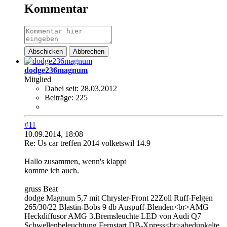
Kommentar
Abschicken
Abbrechen
dodge236magnum
Mitglied
Dabei seit:
28.03.2012
Beiträge:
225
#11
10.09.2014, 18:08
Re: Us car treffen 2014 volketswil 14.9
Hallo zusammen, wenn's klappt
komme ich auch.
gruss Beat
dodge Magnum 5,7 mit Chrysler-Front 22Zoll Ruff-Felgen
265/30/22 Blastin-Bobs 9 db Auspuff-Blenden<br>AMG
Heckdiffusor AMG 3.Bremsleuchte LED von Audi Q7
Schwellenbeleuchtung,Fernstart DB-Xpress<br>abedunkelte