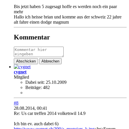
Bis jetzt haben 5 zugesagt hoffe es werden noch ein paar
mehr
Hallo ich heisse brian und komme aus der schweiz 22 jahre
alt fahre einen dodge magnum
Kommentar
Abschicken
Abbrechen
cygnet
Mitglied
Dabei seit:
25.10.2009
Beiträge:
482
#8
28.08.2014, 00:41
Re: Us car treffen 2014 volketswil 14.9
Ich bin ev. auch dabei 6)
http://www.cygnet.ch/300/a_meguiars_k.jpg
<br>Forum-