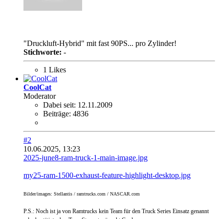
"Druckluft-Hybrid" mit fast 90PS... pro Zylinder!
Stichworte:
-
1 Likes
CoolCat
Moderator
Dabei seit:
12.11.2009
Beiträge:
4836
#2
10.06.2025, 13:23
2025-june8-ram-truck-1-main-image.jpg
my25-ram-1500-exhaust-feature-highlight-desktop.jpg
Bilder/images: Stellantis / ramtrucks.com / NASCAR.com
P.S.: Noch ist ja von Ramtrucks kein Team für den Truck Series Einsatz genannt