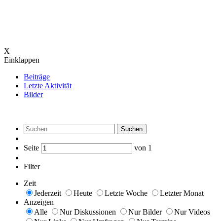
X
Einklappen
Beiträge
Letzte Aktivität
Bilder
Suchen
Seite
von
1
Filter
Zeit
Jederzeit
Heute
Letzte Woche
Letzter Monat
Anzeigen
Alle
Nur Diskussionen
Nur Bilder
Nur Videos