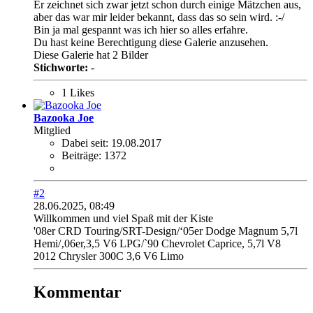
Er zeichnet sich zwar jetzt schon durch einige Mätzchen aus,
aber das war mir leider bekannt, dass das so sein wird. :-/
Bin ja mal gespannt was ich hier so alles erfahre.
Du hast keine Berechtigung diese Galerie anzusehen.
Diese Galerie hat 2 Bilder
Stichworte:
-
1 Likes
Bazooka Joe
Mitglied
Dabei seit:
19.08.2017
Beiträge:
1372
#2
28.06.2025, 08:49
Willkommen und viel Spaß mit der Kiste
'08er CRD Touring/SRT-Design/‘05er Dodge Magnum 5,7l
Hemi/‚06er,3,5 V6 LPG/`90 Chevrolet Caprice, 5,7l V8
2012 Chrysler 300C 3,6 V6 Limo
Kommentar