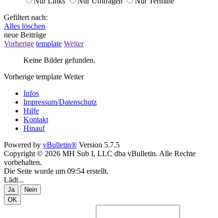
Nur Links
Nur Umfragen
Nur Termine
Gefiltert nach:
Alles löschen
neue Beiträge
Vorherige
template
Weiter
Keine Bilder gefunden.
Vorherige
template
Weiter
Infos
Impressum/Datenschutz
Hilfe
Kontakt
Hinauf
Powered by
vBulletin®
Version 5.7.5
Copyright © 2026 MH Sub I, LLC dba vBulletin. Alle Rechte
vorbehalten.
Die Seite wurde um 09:54 erstellt.
Lädt...
Ja
Nein
OK