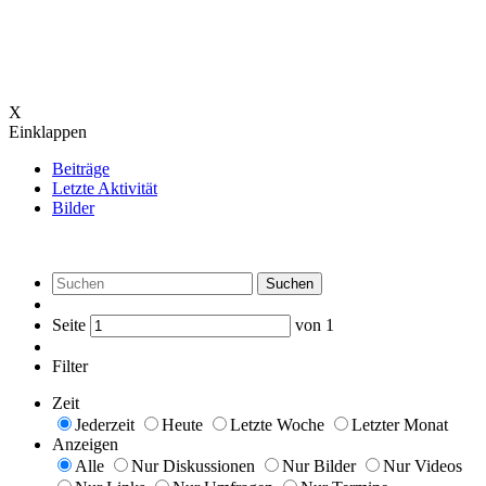
X
Einklappen
Beiträge
Letzte Aktivität
Bilder
Suchen
Seite
von
1
Filter
Zeit
Jederzeit
Heute
Letzte Woche
Letzter Monat
Anzeigen
Alle
Nur Diskussionen
Nur Bilder
Nur Videos