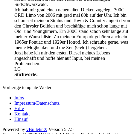
Südschwarzwald.
Ich hab mir grad einen neuen alten Dicken zugelegt. 300C
CRD Limo von 2006 mit grad mal 80k auf der Uhr. Ich bin
schon seit meinem Stratus und Town & Country angefixt von
den Chrysler Boliden und beschäftige mich schon lange mit
Old- und Youngtimern. Ein 300C stand schon sehr lange auf
meiner Wunschliste. Zu meinem Fuhrpark gehören auch ein
1965er Pontiac und 1929er Hotrod. Ich schraube gerne, was
meine Möglichkeit und die Zeit (Geld) hergeben.
Jetzt habe ich mir den ersten Diesel meines Lebens
angeschafft und hoffe hier auf Input, bei meinen
Problemchen.
LG
Stichworte:
-
Vorherige
template
Weiter
Infos
Impressum/Datenschutz
Hilfe
Kontakt
Hinauf
Powered by
vBulletin®
Version 5.7.5