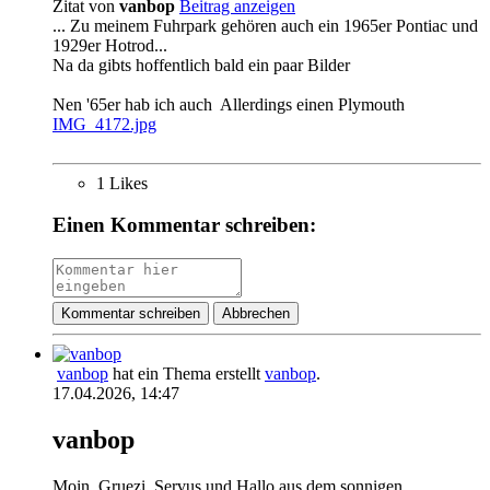
Zitat von
vanbop
Beitrag anzeigen
... Zu meinem Fuhrpark gehören auch ein 1965er Pontiac und
1929er Hotrod...
Na da gibts hoffentlich bald ein paar Bilder
Nen '65er hab ich auch
Allerdings einen Plymouth
IMG_4172.jpg
1 Likes
Einen Kommentar schreiben:
Kommentar schreiben
Abbrechen
vanbop
hat ein Thema erstellt
vanbop
.
17.04.2026, 14:47
vanbop
Moin, Gruezi, Servus und Hallo aus dem sonnigen