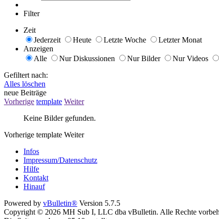
Filter
Zeit
Jederzeit
Heute
Letzte Woche
Letzter Monat
Anzeigen
Alle
Nur Diskussionen
Nur Bilder
Nur Videos
Gefiltert nach:
Alles löschen
neue Beiträge
Vorherige
template
Weiter
Keine Bilder gefunden.
Vorherige
template
Weiter
Infos
Impressum/Datenschutz
Hilfe
Kontakt
Hinauf
Powered by
vBulletin®
Version 5.7.5
Copyright © 2026 MH Sub I, LLC dba vBulletin. Alle Rechte vorbeh