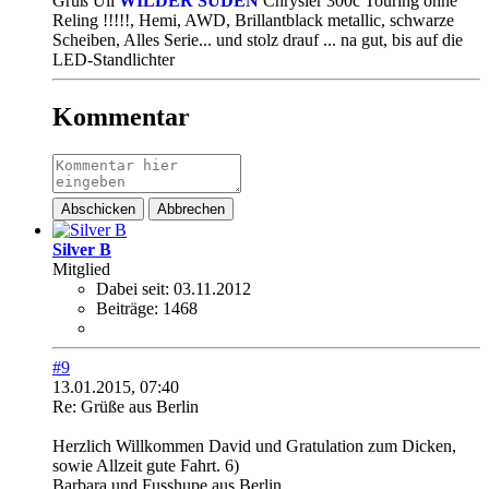
Gruß Uli
WILDER SÜDEN
Chrysler 300c Touring ohne
Reling !!!!!, Hemi, AWD, Brillantblack metallic, schwarze
Scheiben, Alles Serie... und stolz drauf ... na gut, bis auf die
LED-Standlichter
Kommentar
Abschicken
Abbrechen
Silver B
Mitglied
Dabei seit:
03.11.2012
Beiträge:
1468
#9
13.01.2015, 07:40
Re: Grüße aus Berlin
Herzlich Willkommen David und Gratulation zum Dicken,
sowie Allzeit gute Fahrt. 6)
Barbara und Fusshupe aus Berlin