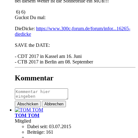
bei diesem Wetter ist die Sonnebrille ein MUß!!!
6) 6)
Guckst Du mal:
DieDicke:
https://www.300c-forum.de/forum/infor...16265-
diedicke
SAVE the DATE:
- CDT 2017 in Kassel am 16. Juni
- CTB 2017 in Berlin am 08. September
Kommentar
Abschicken
Abbrechen
TOM TOM
Mitglied
Dabei seit:
03.07.2015
Beiträge:
161