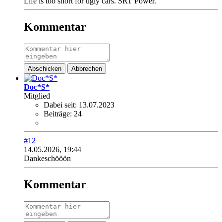
Life is too short for ugly cars. SRT Power.
Kommentar
Abschicken
Abbrechen
Doc*S*
Mitglied
Dabei seit:
13.07.2023
Beiträge:
24
#12
14.05.2026, 19:44
Dankeschööön
Kommentar