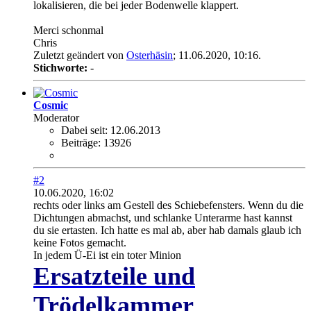
lokalisieren, die bei jeder Bodenwelle klappert.
Merci schonmal
Chris
Zuletzt geändert von
Osterhäsin
;
11.06.2020, 10:16
.
Stichworte:
-
Cosmic
Moderator
Dabei seit:
12.06.2013
Beiträge:
13926
#2
10.06.2020, 16:02
rechts oder links am Gestell des Schiebefensters. Wenn du die
Dichtungen abmachst, und schlanke Unterarme hast kannst
du sie ertasten. Ich hatte es mal ab, aber hab damals glaub ich
keine Fotos gemacht.
In jedem Ü-Ei ist ein toter Minion
Ersatzteile und
Trödelkammer