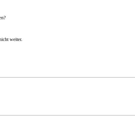
en?
cht weiter.