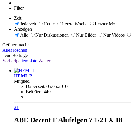
Filter
Zeit
Jederzeit
Heute
Letzte Woche
Letzter Monat
Anzeigen
Alle
Nur Diskussionen
Nur Bilder
Nur Videos
Gefiltert nach:
Alles löschen
neue Beiträge
Vorherige
template
Weiter
HEMI_P
Mitglied
Dabei seit:
05.05.2010
Beiträge:
440
#1
ABE Dezent F Alufelgen 7 1/2J X 18