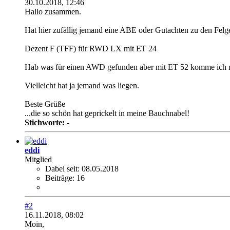
30.10.2018, 12:46
Hallo zusammen.
Hat hier zufällig jemand eine ABE oder Gutachten zu den Felg
Dezent F (TFF) für RWD LX mit ET 24
Hab was für einen AWD gefunden aber mit ET 52 komme ich ni
Vielleicht hat ja jemand was liegen.
Beste Grüße
...die so schön hat geprickelt in meine Bauchnabel!
Stichworte:
-
eddi
Mitglied
Dabei seit:
08.05.2018
Beiträge:
16
#2
16.11.2018, 08:02
Moin,