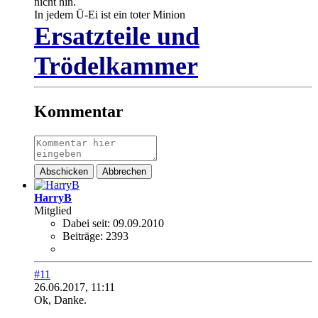
nicht hin.
In jedem Ü-Ei ist ein toter Minion
Ersatzteile und
Trödelkammer
Kommentar
Abschicken
Abbrechen
HarryB
Mitglied
Dabei seit:
09.09.2010
Beiträge:
2393
#11
26.06.2017, 11:11
Ok, Danke.