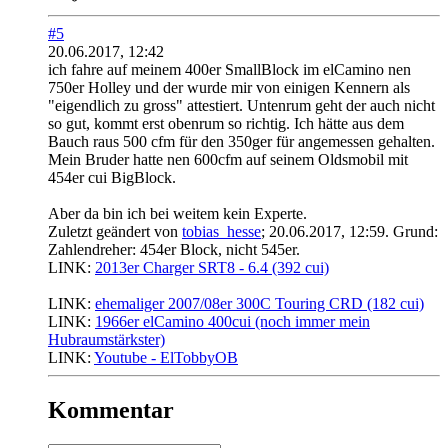
#5
20.06.2017, 12:42
ich fahre auf meinem 400er SmallBlock im elCamino nen
750er Holley und der wurde mir von einigen Kennern als
"eigendlich zu gross" attestiert. Untenrum geht der auch nicht
so gut, kommt erst obenrum so richtig. Ich hätte aus dem
Bauch raus 500 cfm für den 350ger für angemessen gehalten.
Mein Bruder hatte nen 600cfm auf seinem Oldsmobil mit
454er cui BigBlock.
Aber da bin ich bei weitem kein Experte.
Zuletzt geändert von
tobias_hesse
;
20.06.2017, 12:59
.
Grund:
Zahlendreher: 454er Block, nicht 545er.
LINK:
2013er Charger SRT8 - 6.4 (392 cui)
............................
LINK:
ehemaliger 2007/08er 300C Touring CRD (182 cui)
LINK:
1966er elCamino 400cui (noch immer mein
Hubraumstärkster)
LINK:
Youtube - ElTobbyOB
Kommentar