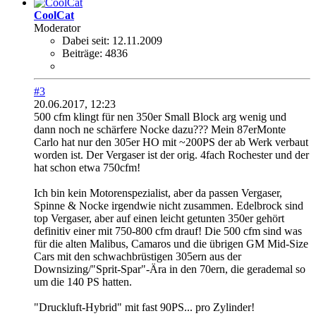
CoolCat
Moderator
Dabei seit:
12.11.2009
Beiträge:
4836
#3
20.06.2017, 12:23
500 cfm klingt für nen 350er Small Block arg wenig und
dann noch ne schärfere Nocke dazu??? Mein 87erMonte
Carlo hat nur den 305er HO mit ~200PS der ab Werk verbaut
worden ist. Der Vergaser ist der orig. 4fach Rochester und der
hat schon etwa 750cfm!
Ich bin kein Motorenspezialist, aber da passen Vergaser,
Spinne & Nocke irgendwie nicht zusammen. Edelbrock sind
top Vergaser, aber auf einen leicht getunten 350er gehört
definitiv einer mit 750-800 cfm drauf! Die 500 cfm sind was
für die alten Malibus, Camaros und die übrigen GM Mid-Size
Cars mit den schwachbrüstigen 305ern aus der
Downsizing/"Sprit-Spar"-Ära in den 70ern, die gerademal so
um die 140 PS hatten.
"Druckluft-Hybrid" mit fast 90PS... pro Zylinder!