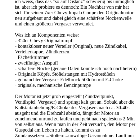
ich weiss, dass das "so auf Distanz" schwierig bis unmöglich
ist, aber ich probiere es dennoch: Ein Nachbar von mir hat
sich für seinen 7xer Chevy Impala Coupe den Originalmotor
neu aufgebaut und dabei gleich eine schärfere Nockenwelle
und einen größeren Vergaser verwendet.
Was ich an Komponenten weiss:
- 350er Chevy Originalrumpf
- kontaktloser neuer Verteiler (Original), neue Zündkabel,
Verteilerkappe, Zündkerzen.
- Fächerkrümmer
- zweiflutiger Auspuff
- schärfere Nocke (genaue Daten könnte ich noch nachliefern)
- Originale Köpfe, Stößelstangen mit Hydrostößeln
- gebrauchter Vergaser Edelbrock 500cfm mit E-Choke
- originale, mechanische Benzinpumpe
Der Motor ist jetzt grob eingestellt (Zündzeitpunkt,
Ventilspiel, Vergaser) und springt kalt gut an. Sobald aber die
Kaltstartanhebung/E-Choke des Vergasers nach ca. 30-40s
ausgeht und die Drehzahl absinkt, fängt der Motor an
zunehmend unrund zu laufen und geht nach spätestens 2 Min
von selbst aus. Wenn man in der Zeit versucht, den Motor per
Gaspedal am Leben zu halten, kommt es zu
Zündaussetzern...Stottern...unwillige Gasannahme. Läuft nur