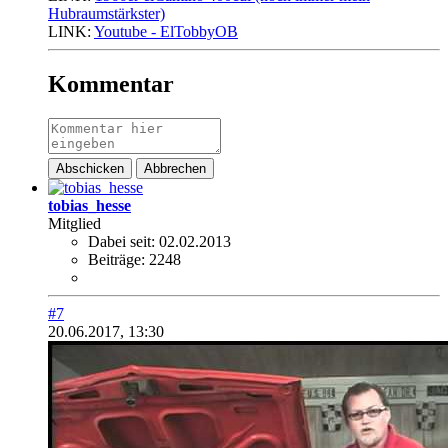
Hubraumstärkster)
LINK:
Youtube - ElTobbyOB
Kommentar
Abschicken
Abbrechen
tobias_hesse
Mitglied
Dabei seit:
02.02.2013
Beiträge:
2248
#7
20.06.2017, 13:30