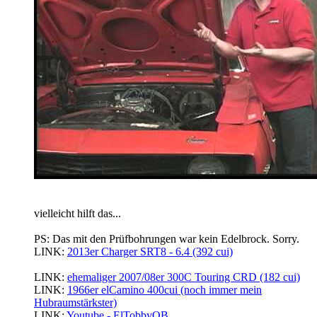
vielleicht hilft das...
PS: Das mit den Prüfbohrungen war kein Edelbrock. Sorry.
LINK:
2013er Charger SRT8 - 6.4 (392 cui)
............................
LINK:
ehemaliger 2007/08er 300C Touring CRD (182 cui)
LINK:
1966er elCamino 400cui (noch immer mein
Hubraumstärkster)
LINK:
Youtube - ElTobbyOB