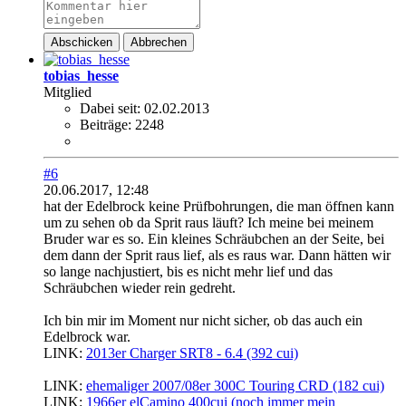
Abschicken
Abbrechen
tobias_hesse
Mitglied
Dabei seit:
02.02.2013
Beiträge:
2248
#6
20.06.2017, 12:48
hat der Edelbrock keine Prüfbohrungen, die man öffnen kann
um zu sehen ob da Sprit raus läuft? Ich meine bei meinem
Bruder war es so. Ein kleines Schräubchen an der Seite, bei
dem dann der Sprit raus lief, als es raus war. Dann hätten wir
so lange nachjustiert, bis es nicht mehr lief und das
Schräubchen wieder rein gedreht.
Ich bin mir im Moment nur nicht sicher, ob das auch ein
Edelbrock war.
LINK:
2013er Charger SRT8 - 6.4 (392 cui)
............................
LINK:
ehemaliger 2007/08er 300C Touring CRD (182 cui)
LINK:
1966er elCamino 400cui (noch immer mein