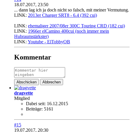
18.07.2017, 23:50
... dann lag ich ja doch nicht so falsch, mit meiner Vermutung.
LINK:
2013er Charger SRT8 - 6.4 (392 cui)
............................
LINK:
ehemaliger 2007/08er 300C Touring CRD (182 cui)
LINK:
1966er elCamino 400cui (noch immer mein
Hubraumstärkster)
LINK:
Youtube - ElTobbyOB
Kommentar
Abschicken
Abbrechen
dragvette
Mitglied
Dabei seit:
16.12.2015
Beiträge:
5161
#15
19.07.2017, 20:30