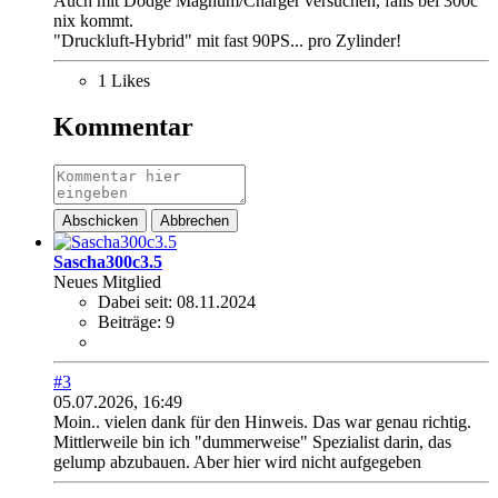
Auch mit Dodge Magnum/Charger versuchen, falls bei 300c
nix kommt.
"Druckluft-Hybrid" mit fast 90PS... pro Zylinder!
1 Likes
Kommentar
Abschicken
Abbrechen
Sascha300c3.5
Neues Mitglied
Dabei seit:
08.11.2024
Beiträge:
9
#3
05.07.2026, 16:49
Moin.. vielen dank für den Hinweis. Das war genau richtig.
Mittlerweile bin ich "dummerweise" Spezialist darin, das
gelump abzubauen. Aber hier wird nicht aufgegeben