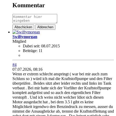
Kommentar
Abschicken
Abbrechen
Swiftymorgan
Mitglied
Dabei seit:
08.07.2015
Beiträge:
11
#4
07.07.2026, 08:16
Wenn er extrem schlecht anspringt ( war bei mir auch zum
Schluss so ) würd ich mal die Kraftstoffpumpe und den Filter
überprüfen . Beides sitzt aber leider rechts und links im Tank
verbaut . Bei mir hatte sich der Vorfilter der Kraftstoffpumpe
komplett aufgelöst und so auch den eigentlichen Filter
verstopft . Und ich weiss nicht welcher Idiot sich diesen
Motor ausgedacht hat , bei dem 3.5 l gibt es keine
Möglichkeit irgendwo den Benzindruck zu messen, ausser du
nimmst die Ansaugbrücke ab, trennst die Kraftstoffleitung und
gehst dort mit einem Adapter ran . Das bringt natürlich sehr