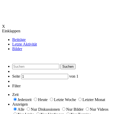
X
Einklappen
Beiträge
Letzte Aktivität
Bilder
Suchen
Seite
von
1
Filter
Zeit
Jederzeit
Heute
Letzte Woche
Letzter Monat
Anzeigen
Alle
Nur Diskussionen
Nur Bilder
Nur Videos