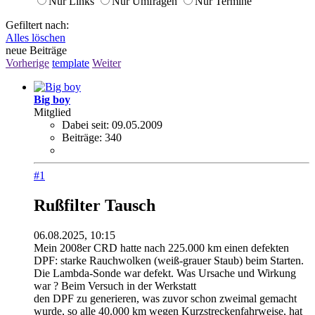
Nur Links
Nur Umfragen
Nur Termine
Gefiltert nach:
Alles löschen
neue Beiträge
Vorherige
template
Weiter
Big boy
Mitglied
Dabei seit:
09.05.2009
Beiträge:
340
#1
Rußfilter Tausch
06.08.2025, 10:15
Mein 2008er CRD hatte nach 225.000 km einen defekten
DPF: starke Rauchwolken (weiß-grauer Staub) beim Starten.
Die Lambda-Sonde war defekt. Was Ursache und Wirkung
war ? Beim Versuch in der Werkstatt
den DPF zu generieren, was zuvor schon zweimal gemacht
wurde, so alle 40.000 km wegen Kurzstreckenfahrweise, hat