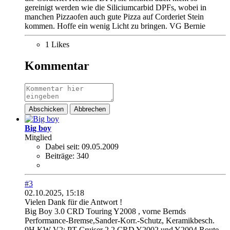
gereinigt werden wie die Siliciumcarbid DPFs, wobei in
manchen Pizzaofen auch gute Pizza auf Corderiet Stein
kommen. Hoffe ein wenig Licht zu bringen. VG Bernie
1 Likes
Kommentar
Abschicken
Abbrechen
Big boy
Mitglied
Dabei seit:
09.05.2009
Beiträge:
340
#3
02.10.2025, 15:18
Vielen Dank für die Antwort !
Big Boy 3.0 CRD Touring Y2008 , vorne Bernds
Performance-Bremse,Sander-Korr.-Schutz, Keramikbesch.
9H,KW V2; PT Cruiser 2.2 CRD Y2002 und Y2004 Route