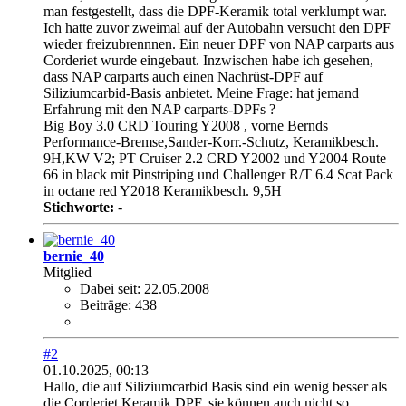
man festgestellt, dass die DPF-Keramik total verklumpt war.
Ich hatte zuvor zweimal auf der Autobahn versucht den DPF
wieder freizubrennnen. Ein neuer DPF von NAP carparts aus
Corderiet wurde eingebaut. Inzwischen habe ich gesehen,
dass NAP carparts auch einen Nachrüst-DPF auf
Siliziumcarbid-Basis anbietet. Meine Frage: hat jemand
Erfahrung mit den NAP carparts-DPFs ?
Big Boy 3.0 CRD Touring Y2008 , vorne Bernds
Performance-Bremse,Sander-Korr.-Schutz, Keramikbesch.
9H,KW V2; PT Cruiser 2.2 CRD Y2002 und Y2004 Route
66 in black mit Pinstriping und Challenger R/T 6.4 Scat Pack
in octane red Y2018 Keramikbesch. 9,5H
Stichworte:
-
bernie_40
Mitglied
Dabei seit:
22.05.2008
Beiträge:
438
#2
01.10.2025, 00:13
Hallo, die auf Siliziumcarbid Basis sind ein wenig besser als
die Corderiet Keramik DPF, sie können auch nicht so