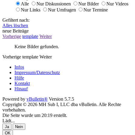
Alle
Nur Diskussionen
Nur Bilder
Nur Videos
Nur Links
Nur Umfragen
Nur Termine
Gefiltert nach:
Alles löschen
neue Beiträge
Vorherige
template
Weiter
Keine Bilder gefunden.
Vorherige
template
Weiter
Infos
Impressum/Datenschutz
Hilfe
Kontakt
Hinauf
Powered by
vBulletin®
Version 5.7.5
Copyright © 2026 MH Sub I, LLC dba vBulletin. Alle Rechte
vorbehalten.
Die Seite wurde um 20:19 erstellt.
Lädt...
Ja
Nein
OK