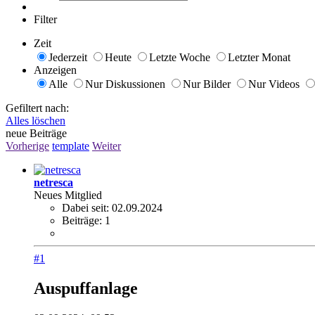
Filter
Zeit
Jederzeit
Heute
Letzte Woche
Letzter Monat
Anzeigen
Alle
Nur Diskussionen
Nur Bilder
Nur Videos
Gefiltert nach:
Alles löschen
neue Beiträge
Vorherige
template
Weiter
netresca
Neues Mitglied
Dabei seit:
02.09.2024
Beiträge:
1
#1
Auspuffanlage