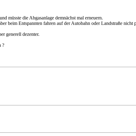
.7, und müsste die Abgasanlage demnächst mal erneuern.
e aber beim Entspannten fahren auf der Autobahn oder Landstraße nicht 
r generell dezenter.
n ?