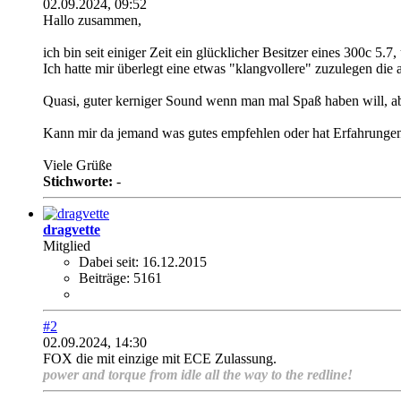
02.09.2024, 09:52
Hallo zusammen,
ich bin seit einiger Zeit ein glücklicher Besitzer eines 300c 5
Ich hatte mir überlegt eine etwas "klangvollere" zuzulegen di
Quasi, guter kerniger Sound wenn man mal Spaß haben will, abe
Kann mir da jemand was gutes empfehlen oder hat Erfahrunge
Viele Grüße
Stichworte:
-
dragvette
Mitglied
Dabei seit:
16.12.2015
Beiträge:
5161
#2
02.09.2024, 14:30
FOX die mit einzige mit ECE Zulassung.
power and torque from idle all the way to the redline!