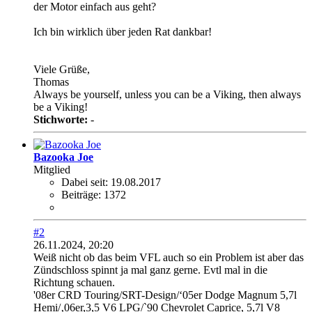
der Motor einfach aus geht?
Ich bin wirklich über jeden Rat dankbar!
Viele Grüße,
Thomas
Always be yourself, unless you can be a Viking, then always
be a Viking!
Stichworte:
-
Bazooka Joe
Mitglied
Dabei seit:
19.08.2017
Beiträge:
1372
#2
26.11.2024, 20:20
Weiß nicht ob das beim VFL auch so ein Problem ist aber das
Zündschloss spinnt ja mal ganz gerne. Evtl mal in die
Richtung schauen.
'08er CRD Touring/SRT-Design/‘05er Dodge Magnum 5,7l
Hemi/‚06er,3,5 V6 LPG/`90 Chevrolet Caprice, 5,7l V8