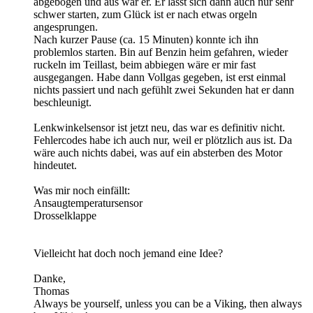
abgebogen und aus war er. Er lässt sich dann auch nur sehr
schwer starten, zum Glück ist er nach etwas orgeln
angesprungen.
Nach kurzer Pause (ca. 15 Minuten) konnte ich ihn
problemlos starten. Bin auf Benzin heim gefahren, wieder
ruckeln im Teillast, beim abbiegen wäre er mir fast
ausgegangen. Habe dann Vollgas gegeben, ist erst einmal
nichts passiert und nach gefühlt zwei Sekunden hat er dann
beschleunigt.
Lenkwinkelsensor ist jetzt neu, das war es definitiv nicht.
Fehlercodes habe ich auch nur, weil er plötzlich aus ist. Da
wäre auch nichts dabei, was auf ein absterben des Motor
hindeutet.
Was mir noch einfällt:
Ansaugtemperatursensor
Drosselklappe
Vielleicht hat doch noch jemand eine Idee?
Danke,
Thomas
Always be yourself, unless you can be a Viking, then always